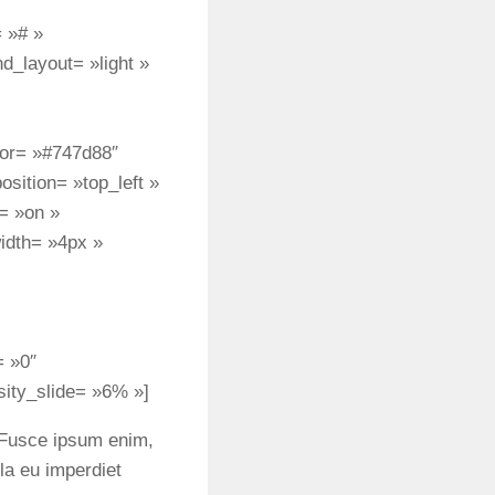
= »# »
d_layout= »light »
olor= »#747d88″
sition= »top_left »
= »on »
idth= »4px »
= »0″
sity_slide= »6% »]
s. Fusce ipsum enim,
lla eu imperdiet