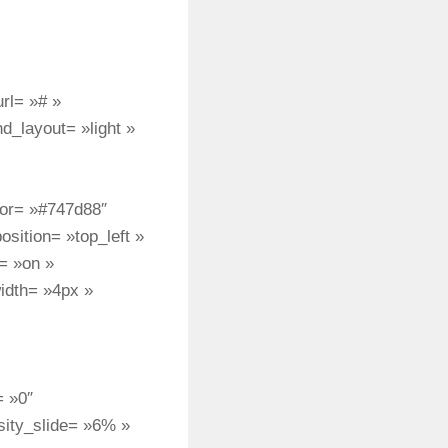
url= »# »
d_layout= »light »
olor= »#747d88″
sition= »top_left »
= »on »
idth= »4px »
= »0″
nsity_slide= »6% »