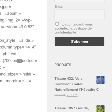
.jpg »
Email
le= »zoom »
 bg_img_2= »/wp-
En continuant, vous
_version= »3.0.83″
acceptez la politique de
confidentialité
on_style= »slide »
_column type= »4_4″
t_pb_text
|700||on|||||dotted »
PRODUITS
p »
d_size= »initial »
Tisane 432: Voici
m_margin= »||| »
Comment Traiter
Naturellement l'Hépatite C
Le
Le
30.00
€
29.00
€
prix
prix
initial
actuel
Tisane 195 : Goutte,
était :
est :