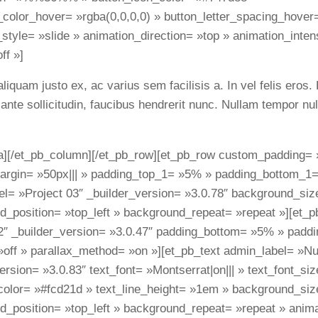
color_hover= »rgba(0,0,0,0) » button_letter_spacing_hover
style= »slide » animation_direction= »top » animation_inte
ff »]
aliquam justo ex, ac varius sem facilisis a. In vel felis ero
t ante sollicitudin, faucibus hendrerit nunc. Nullam tempor nu
a][/et_pb_column][/et_pb_row][et_pb_row custom_padding= »
rgin= »50px||| » padding_top_1= »5% » padding_bottom_1
l= »Project 03″ _builder_version= »3.0.78″ background_size=
d_position= »top_left » background_repeat= »repeat »][et_
2″ _builder_version= »3.0.47″ padding_bottom= »5% » padd
 »off » parallax_method= »on »][et_pb_text admin_label= »N
ersion= »3.0.83″ text_font= »Montserrat|on||| » text_font_si
color= »#fcd21d » text_line_height= »1em » background_size=
_position= »top_left » background_repeat= »repeat » anima