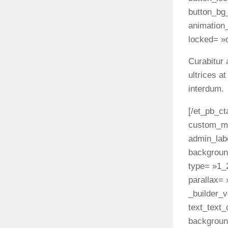
button_bg_
animation_
locked= »o
Curabitur 
ultrices a
interdum.
[/et_pb_ct
custom_ma
admin_labe
backgroun
type= »1_
parallax=
_builder_v
text_text_
background