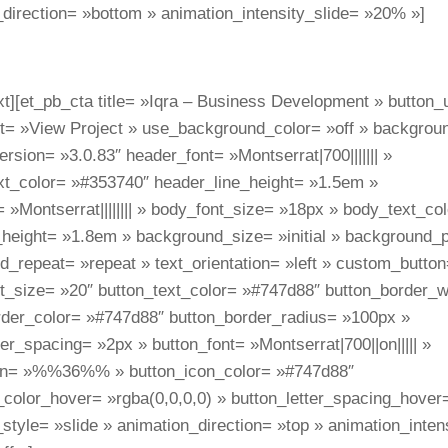
direction= »bottom » animation_intensity_slide= »20% »]
xt][et_pb_cta title= »Iqra – Business Development » button_
t= »View Project » use_background_color= »off » backgroun
ersion= »3.0.83″ header_font= »Montserrat|700||||||| »
xt_color= »#353740″ header_line_height= »1.5em »
 »Montserrat|||||||| » body_font_size= »18px » body_text_c
height= »1.8em » background_size= »initial » background_po
_repeat= »repeat » text_orientation= »left » custom_button
xt_size= »20″ button_text_color= »#747d88″ button_border_w
rder_color= »#747d88″ button_border_radius= »100px »
ter_spacing= »2px » button_font= »Montserrat|700||on||||| »
on= »%%36%% » button_icon_color= »#747d88″
color_hover= »rgba(0,0,0,0) » button_letter_spacing_hover
style= »slide » animation_direction= »top » animation_inte