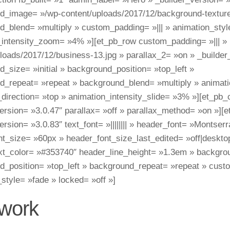
d_image= »/wp-content/uploads/2017/12/background-texture
d_blend= »multiply » custom_padding= »||| » animation_sty
_intensity_zoom= »4% »][et_pb_row custom_padding= »||| »
loads/2017/12/business-13.jpg » parallax_2= »on » _builder
_size= »initial » background_position= »top_left »
d_repeat= »repeat » background_blend= »multiply » animati
direction= »top » animation_intensity_slide= »3% »][et_pb
ersion= »3.0.47″ parallax= »off » parallax_method= »on »][e
ersion= »3.0.83″ text_font= »|||||||| » header_font= »Montserrat
t_size= »60px » header_font_size_last_edited= »off|deskto
xt_color= »#353740″ header_line_height= »1.3em » backgroun
d_position= »top_left » background_repeat= »repeat » custo
style= »fade » locked= »off »]
work