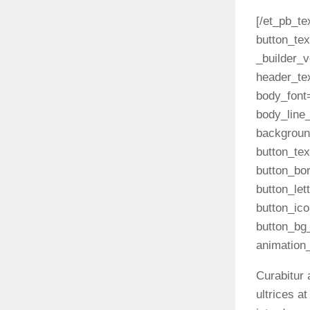
[/et_pb_te
button_tex
_builder_v
header_te
body_font=
body_line_
background
button_te
button_bo
button_let
button_ic
button_bg_
animation_
Curabitur 
ultrices a