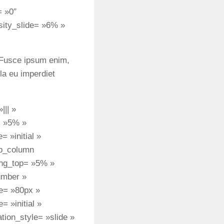
= »0″
nsity_slide= »6% »
s. Fusce ipsum enim,
lla eu imperdiet
||| »
= »5% »
 »initial »
pb_column
ing_top= »5% »
umber »
ze= »80px »
 »initial »
tion_style= »slide »