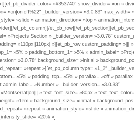
xt][et_pb_divider color= »#353740″ show_divider= »on » div
on= »on|on|off%22″ _builder_version= »3.0.83″ max_width= 
style= »slide » animation_direction= »top » animation_inten
vider][/et_pb_column][/et_pb_row][/et_pb_section][et_pb_sect
l= »Projects Section » _builder_version= »3.0.78″ custom_m
dding= »110px||110px| »][et_pb_row custom_padding= »||| »
op_1= »5% » padding_bottom_1= »5% » admin_label= »Proje
ersion= »3.0.78″ background_size= »initial » background_pos
d_repeat= »repeat »][et_pb_column type= »1_2″ _builder_ve
ottom= »5% » padding_top= »5% » parallax= »off » paralla
xt admin_label= »Number » _builder_version= »3.0.83″
 »Montserrat|on||| » text_font_size= »80px » text_text_color
height= »1em » background_size= »initial » background_posi
_repeat= »repeat » animation_style= »slide » animation_di
intensity_slide= »20% »]