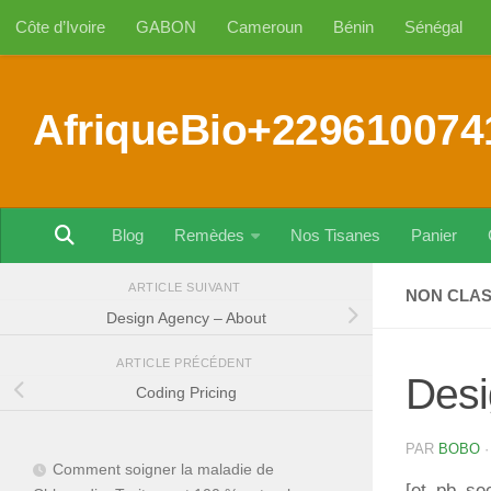
Côte d’Ivoire
GABON
Cameroun
Bénin
Sénégal
Au dessous du contenu
AfriqueBio+229610074
Blog
Remèdes
Nos Tisanes
Panier
ARTICLE SUIVANT
NON CLA
Design Agency – About
ARTICLE PRÉCÉDENT
Desi
Coding Pricing
PAR
BOBO
Comment soigner la maladie de
[et_pb_sec