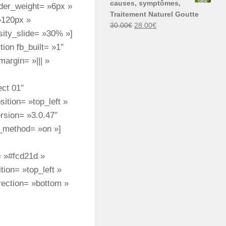
causes, symptômes,
ider_weight= »6px »
30.00€.
29.00€.
Traitement Naturel Goutte
»120px »
Le
Le
30.00
€
28.00
€
sity_slide= »30% »]
prix
prix
ion fb_built= »1″
initial
actuel
était :
est :
argin= »||| »
30.00€.
28.00€.
ct 01″
ition= »top_left »
rsion= »3.0.47″
x_method= »on »]
= »#fcd21d »
tion= »top_left »
rection= »bottom »