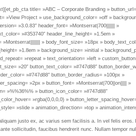
xt][et_pb_cta title= »ABC – Corporate Branding » button_url
t= »View Project » use_background_color= »off » backgroun
ersion= »3.0.83″ header_font= »Montserrat|700||||||| »
xt_color= »#353740″ header_line_height= »1.5em »
 »Montserrat|||||||| » body_font_size= »18px » body_text_c
height= »1.8em » background_size= »initial » background_po
_repeat= »repeat » text_orientation= »left » custom_button
xt_size= »20″ button_text_color= »#747d88″ button_border_w
rder_color= »#747d88″ button_border_radius= »100px »
ter_spacing= »2px » button_font= »Montserrat|700||on||||| »
on= »%%36%% » button_icon_color= »#747d88″
color_hover= »rgba(0,0,0,0) » button_letter_spacing_hover
style= »slide » animation_direction= »top » animation_inten
aliquam justo ex, ac varius sem facilisis a. In vel felis ero
t ante sollicitudin, faucibus hendrerit nunc. Nullam tempor nu