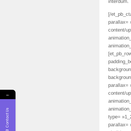
interdum.
[/et_pb_ct
parallax= 
content/up
animation_
animation
[et_pb_ro
padding_b
background
backgroun
parallax= 
content/up
←
animation_
animation
Contact Us
type= »1_
parallax=