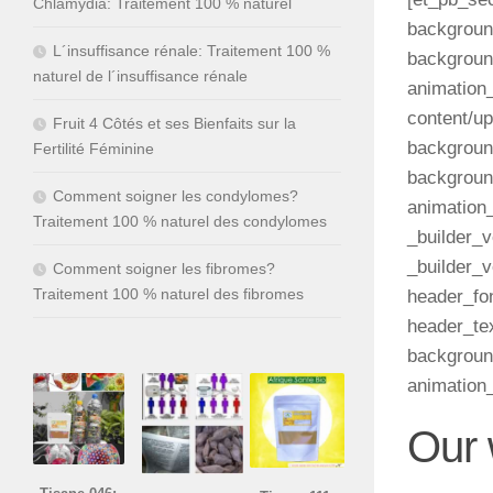
Chlamydia: Traitement 100 % naturel
backgroun
L´insuffisance rénale: Traitement 100 %
backgroun
naturel de l´insuffisance rénale
animation
content/up
Fruit 4 Côtés et ses Bienfaits sur la
background
Fertilité Féminine
backgroun
Comment soigner les condylomes?
animation_
Traitement 100 % naturel des condylomes
_builder_v
_builder_v
Comment soigner les fibromes?
Traitement 100 % naturel des fibromes
header_fon
header_te
backgroun
animation_
Our 