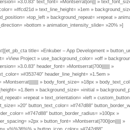
ersion= »3.0.83″ text_font= »Montserrat|on||| » text_font_si
color= »#fcd21d » text_line_height= »1em » background_size=
_position= »top_left » background_repeat= »repeat » anima
direction= »bottom » animation_intensity_slide= »20% »]
xt][et_pb_cta title= »Enkuber – App Development » button_ur
t= »View Project » use_background_color= »off » backgroun
ersion= »3.0.83″ header_font= »Montserrat|700||||||| »
xt_color= »#353740″ header_line_height= »1.5em »
 »Montserrat|||||||| » body_font_size= »18px » body_text_c
height= »1.8em » background_size= »initial » background_po
_repeat= »repeat » text_orientation= »left » custom_button
xt_size= »20″ button_text_color= »#747d88″ button_border_w
rder_color= »#747d88″ button_border_radius= »100px »
ter_spacing= »2px » button_font= »Montserrat|700||on||||| »
on= »%%36%% » button_icon_color= »#747d88″