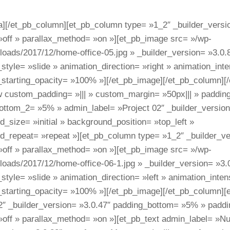
a][/et_pb_column][et_pb_column type= »1_2″ _builder_versi
»off » parallax_method= »on »][et_pb_image src= »/wp-
loads/2017/12/home-office-05.jpg » _builder_version= »3.0.
style= »slide » animation_direction= »right » animation_int
_starting_opacity= »100% »][/et_pb_image][/et_pb_column][
w custom_padding= »||| » custom_margin= »50px||| » paddi
ottom_2= »5% » admin_label= »Project 02″ _builder_version
_size= »initial » background_position= »top_left »
d_repeat= »repeat »][et_pb_column type= »1_2″ _builder_ve
»off » parallax_method= »on »][et_pb_image src= »/wp-
loads/2017/12/home-office-06-1.jpg » _builder_version= »3.
style= »slide » animation_direction= »left » animation_inte
_starting_opacity= »100% »][/et_pb_image][/et_pb_column]
2″ _builder_version= »3.0.47″ padding_bottom= »5% » padd
 »off » parallax_method= »on »][et_pb_text admin_label= »N