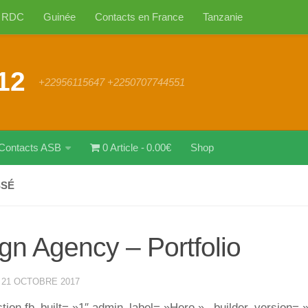
RDC
Guinée
Contacts en France
Tanzanie
12
+22956115647 +2250707744551
Contacts ASB
0 Article
0.00€
Shop
SSÉ
gn Agency – Portfolio
·
21 OCTOBRE 2017
tion fb_built= »1″ admin_label= »Hero » _builder_version= »