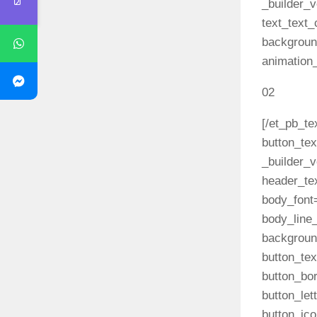
_builder_v
text_text_
background
animation_
02
[/et_pb_te
button_tex
_builder_v
header_te
body_font=
body_line_
background
button_te
button_bo
button_let
button_ic