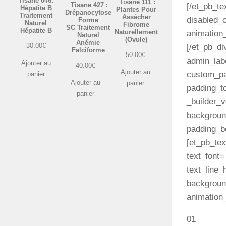
Tisane 046:
Tisane 111 :
Tisane 427 :
[/et_pb_te
Hépatite B
Plantes Pour
Drépanocytose
Traitement
Assécher
disabled_
Forme
Naturel
Fibrome
SC Traitement
Hépatite B
Naturellement
animation_
Naturel
(Ovule)
Anémie
30.00
€
[/et_pb_di
Falciforme
50.00
€
admin_labe
Ajouter au
40.00
€
Ajouter au
custom_pa
panier
Ajouter au
panier
padding_t
panier
_builder_v
backgroun
padding_b
[et_pb_te
text_font=
text_line_
background
animation_
01