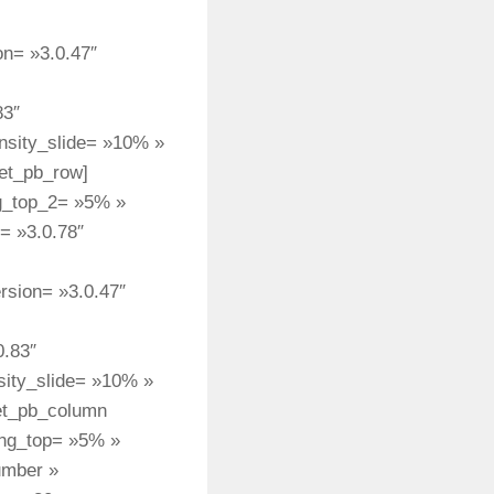
on= »3.0.47″
83″
ensity_slide= »10% »
/et_pb_row]
ng_top_2= »5% »
= »3.0.78″
rsion= »3.0.47″
0.83″
nsity_slide= »10% »
[et_pb_column
ing_top= »5% »
umber »