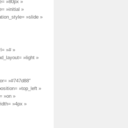
ze= »80px »
 »initial »
tion_style= »slide »
l= »# »
d_layout= »light »
olor= »#747d88″
sition= »top_left »
= »on »
idth= »4px »