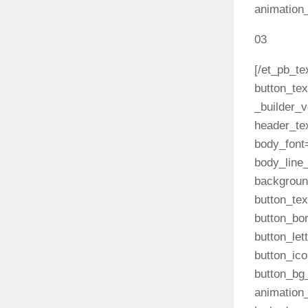
animation_
03
[/et_pb_te
button_tex
_builder_v
header_te
body_font=
body_line_
background
button_te
button_bo
button_let
button_ic
button_bg_
animation_