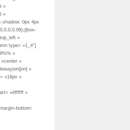
t »
t »
ox-shadow: 0px 4px
,0,0,0.08);||box-
op_left »
umn type= »1_4″]
119%% »
 »center »
eway|on||on| »
e= »16px »
t= »#ffffff »
margin-bottom: