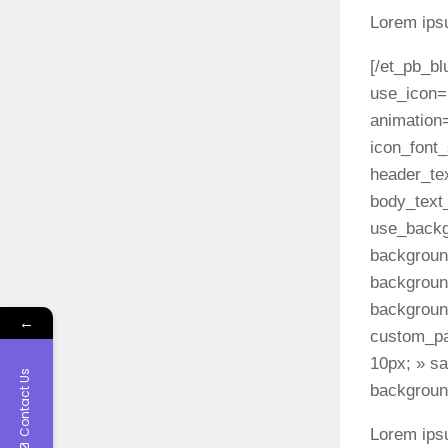
Lorem ipsu
[/et_pb_bl
use_icon=
animation=
icon_font
header_te
body_text
use_backg
backgroun
backgroun
backgroun
←
custom_pa
10px; » sa
Contact Us
background
Lorem ipsu