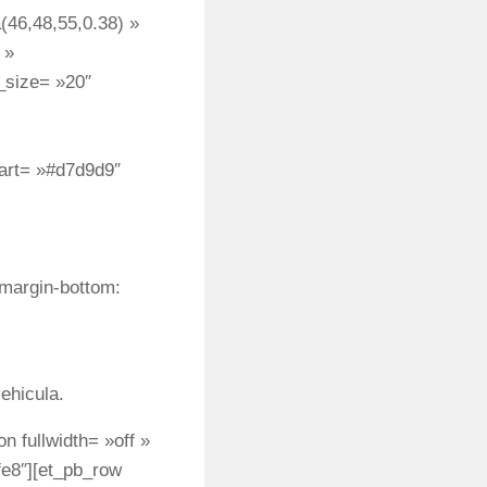
46,48,55,0.38) »
 »
_size= »20″
art= »#d7d9d9″
margin-bottom:
ehicula.
n fullwidth= »off »
fe8″][et_pb_row