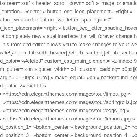
lscreen= »off » header_scroll_down= »off » image_orientati
ientation= »center » button_one_icon_placement= »right »
tton_two= »off » button_two_letter_spacing= »0″
_icon_placement= »right » button_two_letter_spacing_hover
 a completely new visual interface that will forever change 
This front end editor allows you to make changes to your 
site![/et_pb_fullwidth_header][/et_pb_section][et_pb_section
d_color= »#efefe8″ custom_css_main_element= »z-index: 9
m_gutter= »on » gutter_width= »1″ custom_padding= »0px||0
rgin= »-100px||60px| » make_equal= »on » background_color
_color_2= »#ffffff »
 »https://cdn.elegantthemes.com/images/tour/limes.jpg »
»https://cdn.elegantthemes.com/images/tour/springrolls.jp
 »https://cdn.elegantthemes.com/images/tour/eggs.jpg »
 »https://cdn.elegantthemes.com/images/tour/lemons.jpg »
d_position_1= »bottom_center » background_position_2= »b
d_position_3= »bottom_center » background_position_4= »b