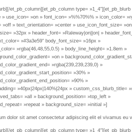
urb][/et_pb_column][et_pb_column type= »1_4″][et_pb_blurb t
 » use_icon= »on » font_icon= »%%70%% » icon_color= »rg
 »off » text_orientation= »center » use_icon_font_size= »on
_size= »32px » header_font= »Raleway|on||on| » header_font
xt_color= »#3a3e59″ body_font_size= »16px »
_color= »rgba(46,48,55,0.5) » body_line_height= »1.8em »
round_color_gradient= »on » background_color_gradient_sta
d_color_gradient_end= »rgba(239,239,239,0) »
d_color_gradient_start_position= »30% »
d_color_gradient_end_position= »90% »
dding= »40px|24px|140%|24px » custom_css_blurb_title= »
ved_tabs= »all » background_position= »top_left »
_repeat= »repeat » background_size= »initial »]
m dolor sit amet consectetur adipiscing elit el vivamus eu v
urb][/et_pb_column][et_pb_column type= »1_4″][et_pb_blurb 