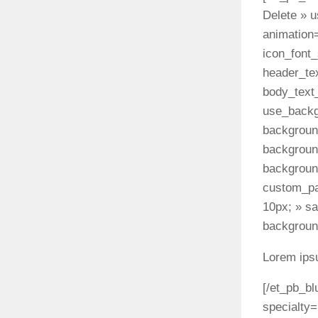
Delete » 
animation=
icon_font
header_te
body_text
use_backg
backgroun
backgroun
backgroun
custom_pa
10px; » sa
background
Lorem ipsu
[/et_pb_bl
specialty=