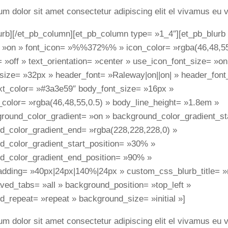
m dolor sit amet consectetur adipiscing elit el vivamus eu v
urb][/et_pb_column][et_pb_column type= »1_4″][et_pb_blurb 
 »on » font_icon= »%%372%% » icon_color= »rgba(46,48,55
 »off » text_orientation= »center » use_icon_font_size= »on
_size= »32px » header_font= »Raleway|on||on| » header_font
xt_color= »#3a3e59″ body_font_size= »16px »
_color= »rgba(46,48,55,0.5) » body_line_height= »1.8em »
round_color_gradient= »on » background_color_gradient_st
d_color_gradient_end= »rgba(228,228,228,0) »
d_color_gradient_start_position= »30% »
d_color_gradient_end_position= »90% »
dding= »40px|24px|140%|24px » custom_css_blurb_title= »
ved_tabs= »all » background_position= »top_left »
_repeat= »repeat » background_size= »initial »]
m dolor sit amet consectetur adipiscing elit el vivamus eu v