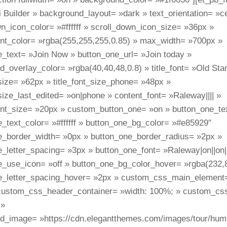
vi Builder » background_layout= »dark » text_orientation= »c
n_icon_color= »#ffffff » scroll_down_icon_size= »36px »
ont_color= »rgba(255,255,255,0.85) » max_width= »700px »
e_text= »Join Now » button_one_url= »Join today »
_overlay_color= »rgba(40,40,48,0.8) » title_font= »Old Stan
_size= »62px » title_font_size_phone= »48px »
_size_last_edited= »on|phone » content_font= »Raleway|||| »
ont_size= »20px » custom_button_one= »on » button_one_te
_text_color= »#ffffff » button_one_bg_color= »#e85929″
e_border_width= »0px » button_one_border_radius= »2px »
e_letter_spacing= »3px » button_one_font= »Raleway|on||on|
e_use_icon= »off » button_one_bg_color_hover= »rgba(232,8
e_letter_spacing_hover= »2px » custom_css_main_element
custom_css_header_container= »width: 100%; » custom_cs
 »
d_image= »https://cdn.elegantthemes.com/images/tour/hum