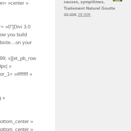
causes, symptômes,
on= »center »
30.00€.
29.00€.
Traitement Naturel Goutte
Le
Le
30.00
€
28.00
€
prix
prix
= »0″]Divi 3.0
initial
actuel
était :
est :
how you build
30.00€.
28.00€.
website…on your
99; »][et_pb_row
px| »
_1= »#ffffff »
g »
ottom_center »
ottom_center »