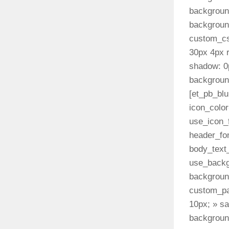
backgroun
backgroun
custom_cs
30px 4px r
shadow: 0p
backgroun
[et_pb_bl
icon_color
use_icon_
header_fo
body_text
use_backgr
backgroun
custom_pa
10px; » sa
background