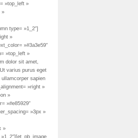
 »top_left »
 »
umn type= »1_2″]
ight »
ext_color= »#3a3e59″
 »top_left »
m dolor sit amet,
 Ut varius purus eget
et ullamcorper sapien
_alignment= »right »
»on »
or= »#e85929″
ter_spacing= »3px »
x »
 »1_2″][et_pb_image