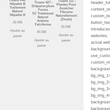
Tisane 046:
Tisane 111 :
header_ful
Tisane 427 :
Hépatite B
Plantes Pour
Drépanocytose
Traitement
Assécher
content_or
Forme
Naturel
Fibrome
SC Traitement
Hépatite B
custom_bu
Naturellement
Naturel
(Ovule)
Anémie
button_two
30.00
€
Falciforme
50.00
€
introduces
Ajouter au
40.00
€
Ajouter au
websites. 
panier
Ajouter au
panier
actual web
panier
backgroun
use_custo
custom_ma
background
bg_img_1=
bg_img_2= 
bg_img_3=
bg_img_4=
backgroun
backgroun