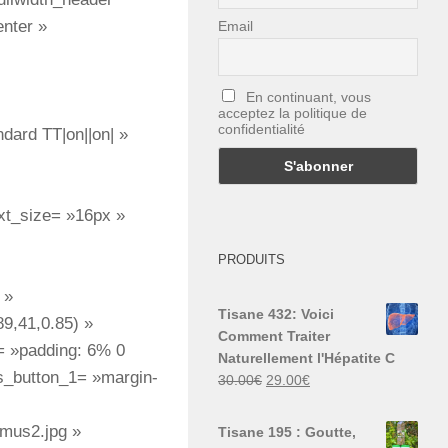
enter »
Email
En continuant, vous
acceptez la politique de
confidentialité
dard TT|on||on| »
xt_size= »16px »
PRODUITS
 »
Tisane 432: Voici
9,41,0.85) »
Comment Traiter
= »padding: 6% 0
Naturellement l'Hépatite C
s_button_1= »margin-
Le
Le
30.00
€
29.00
€
prix
prix
initial
actuel
mus2.jpg »
Tisane 195 : Goutte,
était :
est :