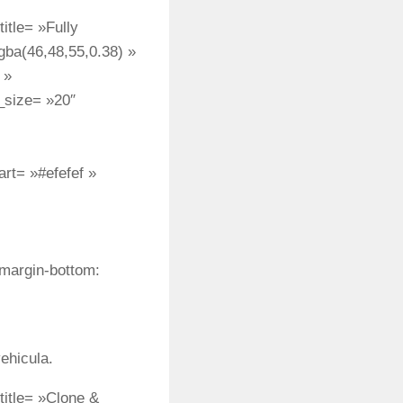
itle= »Fully
ba(46,48,55,0.38) »
 »
_size= »20″
rt= »#efefef »
margin-bottom:
ehicula.
title= »Clone &