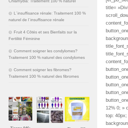
Chlamydia: Traitement 100 % naturel
title= »Di
L´insuffisance rénale: Traitement 100 %
scroll_dow
naturel de l´insuffisance rénale
content_f
button_on
Fruit 4 Côtés et ses Bienfaits sur la
background
Fertilité Féminine
title_font
Comment soigner les condylomes?
title_font
Traitement 100 % naturel des condylomes
content_f
button_one
Comment soigner les fibromes?
Traitement 100 % naturel des fibromes
button_on
button_on
button_on
button_on
12% 0; » 
top: 40px;
backgroun