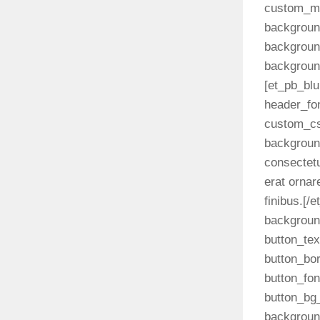
custom_ma
backgroun
backgroun
backgroun
[et_pb_blu
header_fo
custom_cs
background
consectetu
erat ornar
finibus.[/
backgroun
button_tex
button_bo
button_fon
button_bg
backgroun