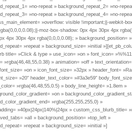
d_repeat_1= »no-repeat » background_repeat_2= »no-repea
d_repeat_3= »no-repeat » background_repeat_4= »no-repea
s_main_element= »overflow: visible !important;||-webkit-b
gba(0,0,0,0.08);||-moz-box-shadow: 0px 4px 30px 4px rgba(0
x 4px 30px 4px rgba(0,0,0,0.08); » background_position= »t
d_repeat= »repeat » background_size= »initial »][et_pb_col
urb title= »Click & type » use_icon= »on » font_icon= »%%
= »rgba(46,48,55,0.38) » animation= »off » text_orientation=
font_size= »on » icon_font_size= »32px » header_font= »Ral
nt_size= »20″ header_text_color= »#3a3e59″ body_font_siz
_color= »rgba(46,48,55,0.5) » body_line_height= »1.8em »
ound_color_gradient= »on » background_color_gradient_star
d_color_gradient_end= »rgba(255,255,255,0) »
dding= »40px|24px|140%|24px » custom_css_blurb_title= »
ved_tabs= »all » background_position= »top_left »
_repeat= »repeat » background_size= »initial »]