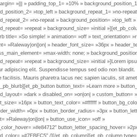
rgin= »||| » padding_top_1= »10% » background_position_1=
d_position_2= »top_left » background_repeat_1= »no-repeat
d_repeat_2= »no-repeat » background_position= »top_left »
d_repeat= »repeat » background_size= »initial »][et_pb_col
rb title= »So simple! » animation= »off » text_orientation= »r
nt= »Raleway|on||on| » header_font_size= »36px » header_t
s_main_element= »max-width: none; » background_position=
_repeat= »repeat » background_size= »initial »]Lorem ipsu
r adipiscing elit. Suspendisse tempus sed odio non blandit.
e facilisis. Mauris pharetra lacus nec sapien iaculis, sit am
et_pb_blurb][et_pb_button button_text= »Learn more » button
d_layout= »dark » disabled_on= »on|on| » custom_button= 
t_size= »16px » button_text_color= »#ffffff » button_bg_col
rder_width= »0px » button_border_radius= »3px » button_let
t= »Raleway|on||on| » button_use_icon= »off »
_color_hover= »#e84712″ button_letter_spacing_hover= »2p
d_color= »#7EBEC5″ /][/et_pb_column][et_pb_column type=