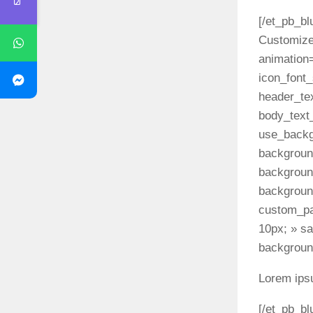
[/et_pb_bl
Customize
animation=
icon_font
header_te
body_text
use_backg
backgroun
backgroun
backgroun
custom_pa
10px; » sa
background
Lorem ipsu
[/et_pb_bl