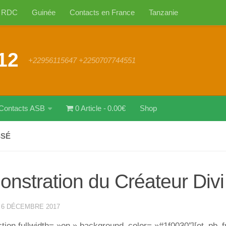
RDC
Guinée
Contacts en France
Tanzanie
12
+22956115647 +2250707744551
Contacts ASB
0 Article
0.00€
Shop
SSÉ
nstration du Créateur Divi
·
6 DÉCEMBRE 2017
tion fullwidth= »on » background_color= »#1f0030″][et_pb_f