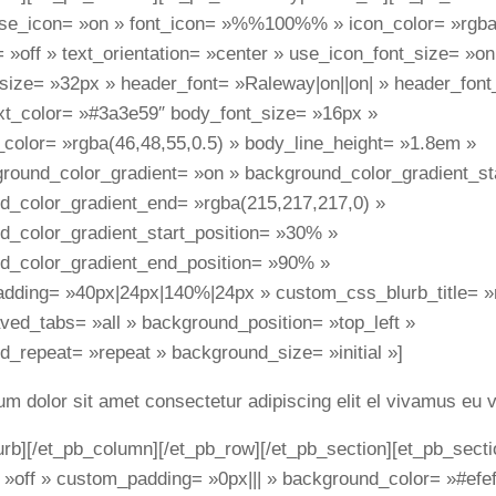
use_icon= »on » font_icon= »%%100%% » icon_color= »rgba(
 »off » text_orientation= »center » use_icon_font_size= »on
_size= »32px » header_font= »Raleway|on||on| » header_font
xt_color= »#3a3e59″ body_font_size= »16px »
_color= »rgba(46,48,55,0.5) » body_line_height= »1.8em »
round_color_gradient= »on » background_color_gradient_st
d_color_gradient_end= »rgba(215,217,217,0) »
d_color_gradient_start_position= »30% »
d_color_gradient_end_position= »90% »
dding= »40px|24px|140%|24px » custom_css_blurb_title= »
ved_tabs= »all » background_position= »top_left »
_repeat= »repeat » background_size= »initial »]
m dolor sit amet consectetur adipiscing elit el vivamus eu v
urb][/et_pb_column][/et_pb_row][/et_pb_section][et_pb_sectio
 »off » custom_padding= »0px||| » background_color= »#efe