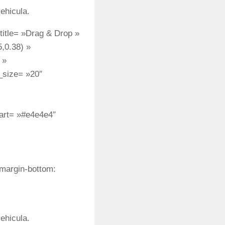
ehicula.
title= »Drag & Drop »
,0.38) »
 »
_size= »20″
art= »#e4e4e4″
margin-bottom:
ehicula.