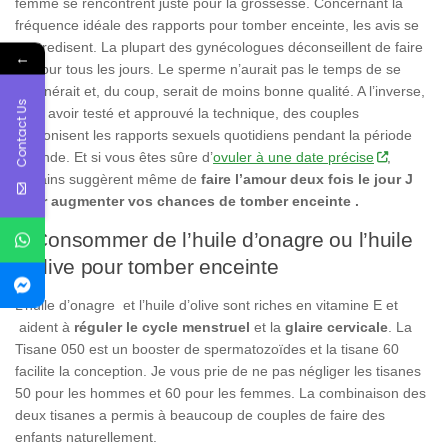
femme se rencontrent juste pour la grossesse. Concernant la
fréquence idéale des rapports pour tomber enceinte, les avis se
contredisent. La plupart des gynécologues déconseillent de faire
←
l’amour tous les jours. Le sperme n’aurait pas le temps de se
régénérait et, du coup, serait de moins bonne qualité. A l’inverse,
Contact Us
pour avoir testé et approuvé la technique, des couples
préconisent les rapports sexuels quotidiens pendant la période
féconde. Et si vous êtes sûre d’
ovuler à une date précise
,
certains suggèrent même de
faire l’amour deux fois le jour J
pour augmenter vos chances de tomber enceinte .
5-Consommer de l’huile d’onagre ou l’huile
d’olive pour tomber enceinte
L’huile d’onagre et l’huile d’olive sont riches en vitamine E et
aident à
réguler le cycle menstruel
et la
glaire cervicale
. La
Tisane 050 est un booster de spermatozoïdes et la tisane 60
facilite la conception. Je vous prie de ne pas négliger les tisanes
50 pour les hommes et 60 pour les femmes. La combinaison des
deux tisanes a permis à beaucoup de couples de faire des
enfants naturellement.