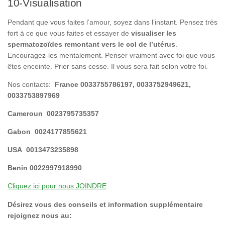
10-Visualisation
Pendant que vous faites l’amour, soyez dans l’instant. Pensez très
fort à ce que vous faites et essayer de
visualiser les
spermatozoïdes remontant vers le col de l’utérus
.
Encouragez-les mentalement. Penser vraiment avec foi que vous
êtes enceinte. Prier sans cesse. Il vous sera fait selon votre foi.
Nos contacts:
France 0033755786197, 0033752949621,
0033753897969
Cameroun
0023795735357
Gabon
0024177855621
USA
0013473235898
Benin
0022997918990
Cliquez ici pour nous JOINDRE
Désirez vous des conseils et information supplémentaire
rejoignez nous au: