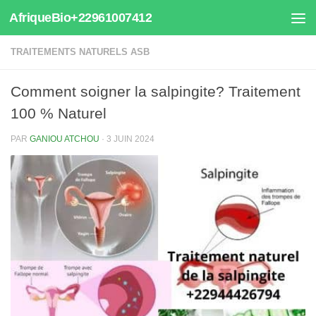
AfriqueBio+22961007412
Au dessous du contenu
TRAITEMENTS NATURELS ASB
Comment soigner la salpingite? Traitement
100 % Naturel
PAR
GANIOU ATCHOU
·
3 JUIN 2024