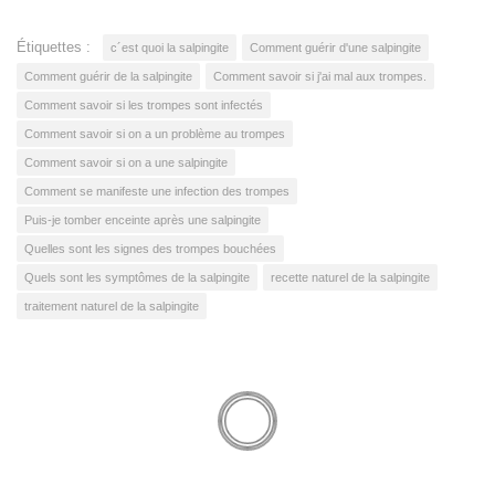
Étiquettes :
c´est quoi la salpingite
Comment guérir d'une salpingite
Comment guérir de la salpingite
Comment savoir si j'ai mal aux trompes.
Comment savoir si les trompes sont infectés
Comment savoir si on a un problème au trompes
Comment savoir si on a une salpingite
Comment se manifeste une infection des trompes
Puis-je tomber enceinte après une salpingite
Quelles sont les signes des trompes bouchées
Quels sont les symptômes de la salpingite
recette naturel de la salpingite
traitement naturel de la salpingite