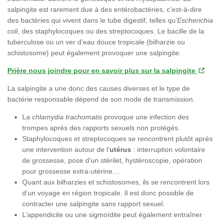
salpingite est rarement due à des entérobactéries, c’est-à-dire
des bactéries qui vivent dans le tube digestif, telles qu’
Escherichia
coli
, des staphylocoques ou des streptocoques. Le bacille de la
tuberculose ou un ver d’eau douce tropicale (bilharzie ou
schistosome) peut également provoquer une salpingite.
Prière nous joindre pour en savoir plus sur la salpingite
La salpingite a une donc des causes diverses et le type de
bactérie responsable dépend de son mode de transmission.
La
chlamydia trachomatis
provoque une infection des
trompes après des rapports sexuels non protégés.
Staphylocoques et streptocoques se rencontrent plutôt après
une intervention autour de l’
utérus
: interruption volontaire
de grossesse, pose d’un stérilet, hystéroscopie, opération
pour grossesse extra-utérine…
Quant aux bilharzies et schistosomes, ils se rencontrent lors
d’un voyage en région tropicale. Il est donc possible de
contracter une salpingite sans rapport sexuel.
L’appendicite ou une sigmoïdite peut également entraîner