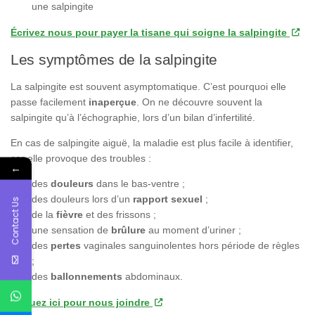
une salpingite
Écrivez nous pour payer la tisane qui soigne la salpingite
Les symptômes de la salpingite
La salpingite est souvent asymptomatique. C’est pourquoi elle
passe facilement
inaperçue
. On ne découvre souvent la
salpingite qu’à l’échographie, lors d’un bilan d’infertilité.
En cas de salpingite aiguë, la maladie est plus facile à identifier,
car elle provoque des troubles :
←
des
douleurs
dans le bas-ventre ;
des douleurs lors d’un
rapport sexuel
;
Contact Us
de la
fièvre
et des frissons ;
une sensation de
brûlure
au moment d’uriner ;
des
pertes
vaginales sanguinolentes hors période de règles
;
des
ballonnements
abdominaux.
Cliquez ici pour nous joindre