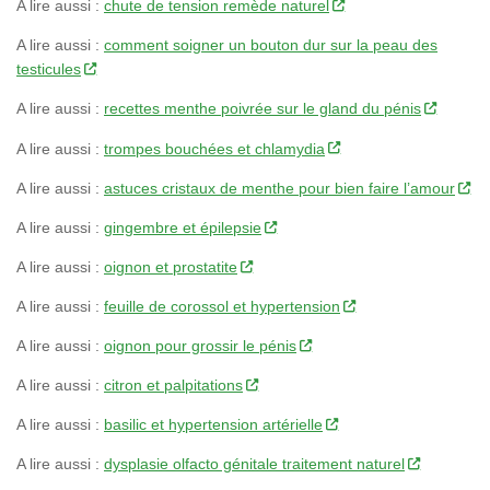
A lire aussi :
chute de tension remède naturel
A lire aussi :
comment soigner un bouton dur sur la peau des
testicules
A lire aussi :
recettes menthe poivrée sur le gland du pénis
A lire aussi :
trompes bouchées et chlamydia
A lire aussi :
astuces cristaux de menthe pour bien faire l’amour
A lire aussi :
gingembre et épilepsie
A lire aussi :
oignon et prostatite
A lire aussi :
feuille de corossol et hypertension
A lire aussi :
oignon pour grossir le pénis
A lire aussi :
citron et palpitations
A lire aussi :
basilic et hypertension artérielle
A lire aussi :
dysplasie olfacto génitale traitement naturel