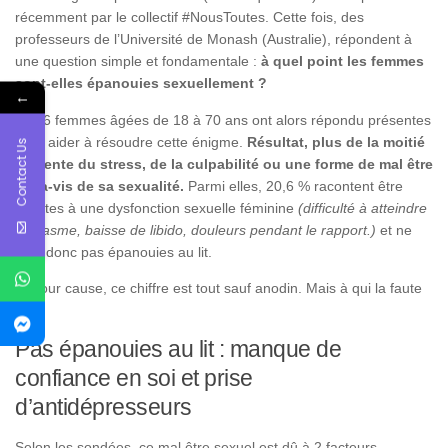
récemment par le collectif #NousToutes. Cette fois, des
professeurs de l’Université de Monash (Australie), répondent à
une question simple et fondamentale :
à quel point les femmes
sont-elles épanouies sexuellement ?
←
6 946 femmes âgées de 18 à 70 ans ont alors répondu présentes
pour aider à résoudre cette énigme.
Résultat, plus de la moitié
Contact Us
ressente du stress, de la culpabilité ou une forme de mal être
vis-à-vis de sa sexualité.
Parmi elles, 20,6 % racontent être
sujettes à une dysfonction sexuelle féminine
(difficulté à atteindre
l’orgasme, baisse de libido, douleurs pendant le rapport.)
et ne
sont donc pas épanouies au lit.
Et pour cause, ce chiffre est tout sauf anodin. Mais à qui la faute
?
Pas épanouies au lit : manque de
confiance en soi et prise
d’antidépresseurs
Selon les sondées, ce mal être sexuel est dû à 2 facteurs