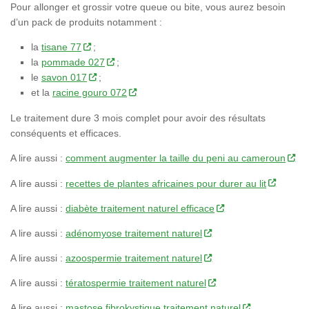
Pour allonger et grossir votre queue ou bite, vous aurez besoin
d’un pack de produits notamment :
la
tisane 77
;
la
pommade 027
;
le
savon 017
;
et la
racine gouro 072
Le traitement dure 3 mois complet pour avoir des résultats
conséquents et efficaces.
A lire aussi :
comment augmenter la taille du peni au cameroun
A lire aussi :
recettes de plantes africaines pour durer au lit
A lire aussi :
diabète traitement naturel efficace
A lire aussi :
adénomyose traitement naturel
A lire aussi :
azoospermie traitement naturel
A lire aussi :
tératospermie traitement naturel
A lire aussi :
mastose fibrokystique traitement naturel