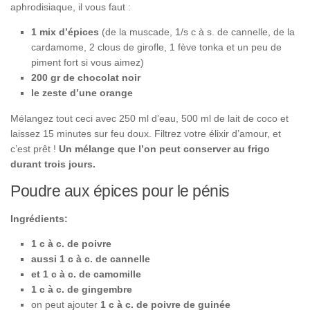
aphrodisiaque, il vous faut :
1 mix d’épices
(de la muscade, 1/s c à s. de cannelle, de la
cardamome, 2 clous de girofle, 1 fève tonka et un peu de
piment fort si vous aimez)
200 gr de chocolat noir
le zeste d’une orange
Mélangez tout ceci avec 250 ml d’eau, 500 ml de lait de coco et
laissez 15 minutes sur feu doux. Filtrez votre élixir d’amour, et
c’est prêt !
Un mélange que l’on peut conserver au frigo
durant trois jours.
Poudre aux épices pour le pénis
Ingrédients:
1 c à c. de poivre
aussi 1 c à c. de cannelle
et 1 c à c. de camomille
1 c à c. de gingembre
on peut ajouter
1 c à c. de poivre de guinée