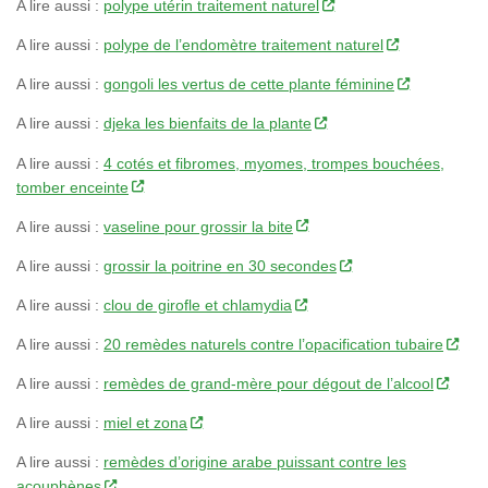
A lire aussi :
polype utérin traitement naturel
A lire aussi :
polype de l’endomètre traitement naturel
A lire aussi :
gongoli les vertus de cette plante féminine
A lire aussi :
djeka les bienfaits de la plante
A lire aussi :
4 cotés et fibromes, myomes, trompes bouchées,
tomber enceinte
A lire aussi :
vaseline pour grossir la bite
A lire aussi :
grossir la poitrine en 30 secondes
A lire aussi :
clou de girofle et chlamydia
A lire aussi :
20 remèdes naturels contre l’opacification tubaire
A lire aussi :
remèdes de grand-mère pour dégout de l’alcool
A lire aussi :
miel et zona
A lire aussi :
remèdes d’origine arabe puissant contre les
acouphènes