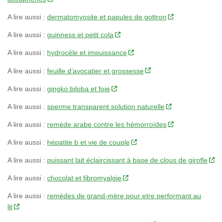
A lire aussi :
dermatomyosite et papules de gottron
A lire aussi :
guinness et petit cola
A lire aussi :
hydrocèle et impuissance
A lire aussi :
feuille d’avocatier et grossesse
A lire aussi :
gingko biloba et foie
A lire aussi :
sperme transparent solution naturelle
A lire aussi :
remède arabe contre les hémorroïdes
A lire aussi :
hépatite b et vie de couple
A lire aussi :
puissant lait éclaircissant à base de clous de girofle
A lire aussi :
chocolat et fibromyalgie
A lire aussi :
remèdes de grand-mère pour etre performant au
lit