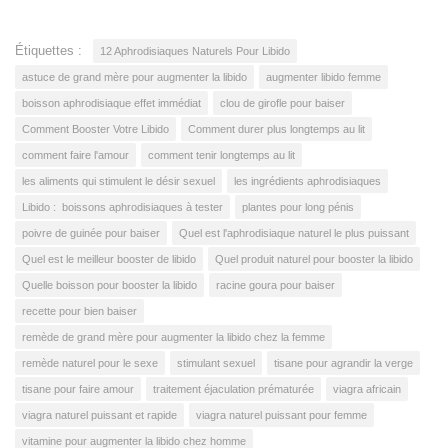
Étiquettes :
12 Aphrodisiaques Naturels Pour Libido
astuce de grand mère pour augmenter la libido
augmenter libido femme
boisson aphrodisiaque effet immédiat
clou de girofle pour baiser
Comment Booster Votre Libido
Comment durer plus longtemps au lit
comment faire l'amour
comment tenir longtemps au lit
les aliments qui stimulent le désir sexuel
les ingrédients aphrodisiaques
Libido : boissons aphrodisiaques à tester
plantes pour long pénis
poivre de guinée pour baiser
Quel est l'aphrodisiaque naturel le plus puissant
Quel est le meilleur booster de libido
Quel produit naturel pour booster la libido
Quelle boisson pour booster la libido
racine goura pour baiser
recette pour bien baiser
remède de grand mère pour augmenter la libido chez la femme
remède naturel pour le sexe
stimulant sexuel
tisane pour agrandir la verge
tisane pour faire amour
traitement éjaculation prématurée
viagra africain
viagra naturel puissant et rapide
viagra naturel puissant pour femme
vitamine pour augmenter la libido chez homme