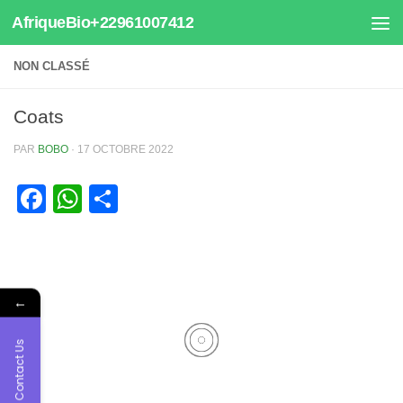
AfriqueBio+22961007412
Au dessous du contenu
NON CLASSÉ
Coats
PAR
BOBO
·
17 OCTOBRE 2022
Facebook
WhatsApp
Partager
←
Contact Us