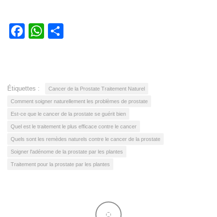
Facebook
WhatsApp
Partager
Étiquettes :
Cancer de la Prostate Traitement Naturel
Comment soigner naturellement les problèmes de prostate
Est-ce que le cancer de la prostate se guérit bien
Quel est le traitement le plus efficace contre le cancer
Quels sont les remèdes naturels contre le cancer de la prostate
Soigner l'adénome de la prostate par les plantes
Traitement pour la prostate par les plantes