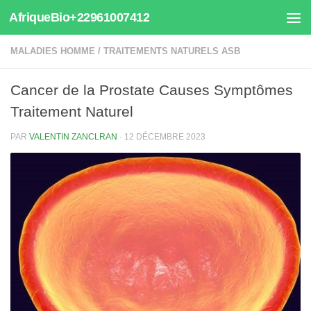
AfriqueBio+22961007412
Au dessous du contenu
MALADIES HOMME
/
TRAITEMENTS NATURELS ASB
Cancer de la Prostate Causes Symptômes
Traitement Naturel
PAR
VALENTIN ZANCLRAN
·
12 DÉCEMBRE 2023