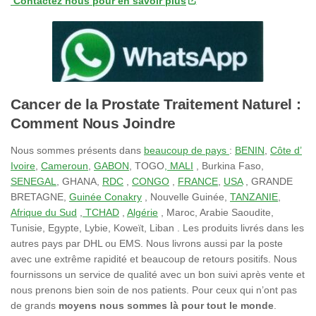
Contactez nous pour en savoir plus
Cancer de la Prostate Traitement Naturel :
Comment Nous Joindre
Nous sommes présents dans
beaucoup de pays
:
BENIN
,
Côte d’
Ivoire
,
Cameroun
,
GABON
, TOGO
, MALI
, Burkina Faso,
SENEGAL
, GHANA,
RDC
,
CONGO
,
FRANCE
,
USA
, GRANDE
BRETAGNE,
Guinée Conakry
, Nouvelle Guinée,
TANZANIE
,
Afrique du Sud
,
TCHAD
,
Algérie
, Maroc, Arabie Saoudite,
Tunisie, Egypte, Lybie, Koweït, Liban . Les produits livrés dans les
autres pays par DHL ou EMS. Nous livrons aussi par la poste
avec une extrême rapidité et beaucoup de retours positifs. Nous
fournissons un service de qualité avec un bon suivi après vente et
nous prenons bien soin de nos patients. Pour ceux qui n’ont pas
de grands
moyens nous sommes là pour tout le monde
.