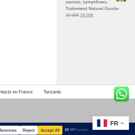
causes, symptômes,
30.00€.
29.00€.
Traitement Naturel Goutte
Le
Le
30.00
€
28.00
€
prix
prix
initial
actuel
était :
est :
30.00€.
28.00€.
tacts en France
Tanzanie
FR