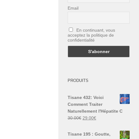
Email
En continuant, vous
acceptez la politique de
confidentialité
PRODUITS
Tisane 432: Voici
Comment Traiter
Naturellement l'Hépatite C
Le
Le
30.00
€
29.00
€
prix
prix
initial
actuel
Tisane 195 : Goutte,
était :
est :