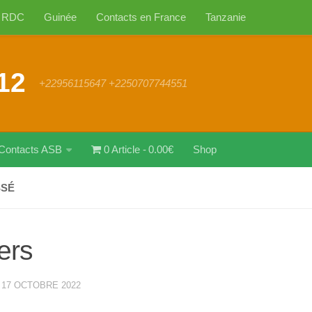
RDC
Guinée
Contacts en France
Tanzanie
12
+22956115647 +2250707744551
Contacts ASB
0 Article
0.00€
Shop
SSÉ
ers
·
17 OCTOBRE 2022