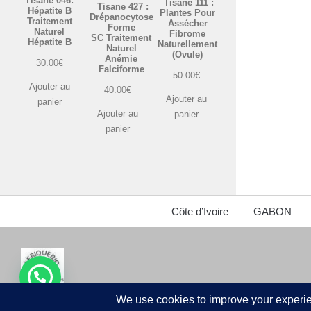
Tisane 046:
Tisane 111 :
Tisane 427 :
Hépatite B
Plantes Pour
Drépanocytose
Traitement
Assécher
Forme
Naturel
Fibrome
SC Traitement
Hépatite B
Naturellement
Naturel
(Ovule)
Anémie
30.00
€
Falciforme
50.00
€
Ajouter au
40.00
€
Ajouter au
panier
Ajouter au
panier
panier
Côte d’Ivoire
GABON