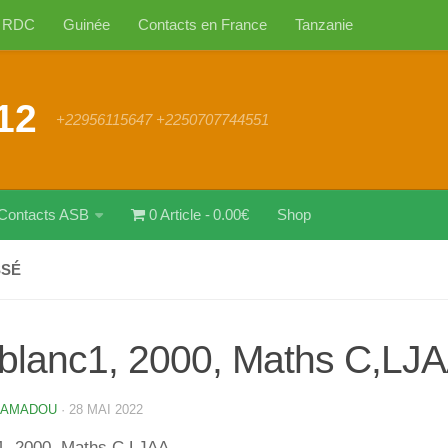
RDC
Guinée
Contacts en France
Tanzanie
12
+22956115647 +2250707744551
Contacts ASB
0 Article
0.00€
Shop
SSÉ
blanc1, 2000, Maths C,LJA
 AMADOU
·
28 MAI 2022
1, 2000, Maths C,LJAA.