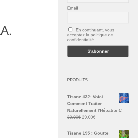
Email
AA.
En continuant, vous
acceptez la politique de
confidentialité
PRODUITS
Tisane 432: Voici
Comment Traiter
Naturellement l'Hépatite C
Le
Le
30.00
€
29.00
€
prix
prix
initial
actuel
Tisane 195 : Goutte,
était :
est :