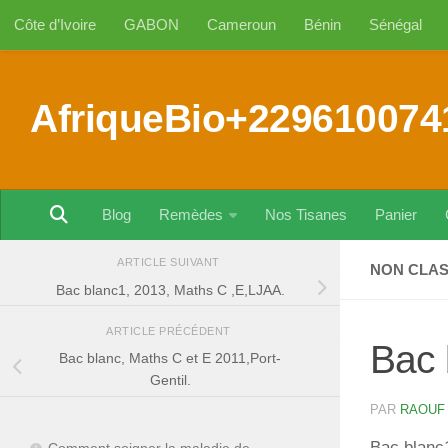
Côte d’Ivoire
GABON
Cameroun
Bénin
Sénégal
Au dessous du contenu
AfriqueBio+229610074
Blog
Remèdes
Nos Tisanes
Panier
ARTICLE SUIVANT
NON CLA
Bac blanc1, 2013, Maths C ,E,LJAA.
ARTICLE PRÉCÉDENT
Bac 
Bac blanc, Maths C et E 2011,Port-
Gentil.
PAR
RAOUF
Bac blanc
Comment soigner la maladie de