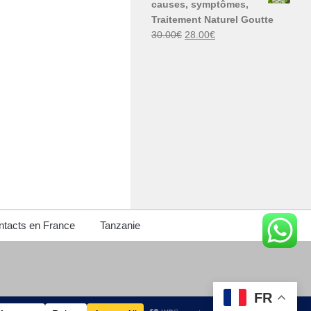
causes, symptômes,
30.00€.
29.00€.
Traitement Naturel Goutte
Le
Le
30.00
€
28.00
€
prix
prix
initial
actuel
était :
est :
30.00€.
28.00€.
tacts en France
Tanzanie
FR