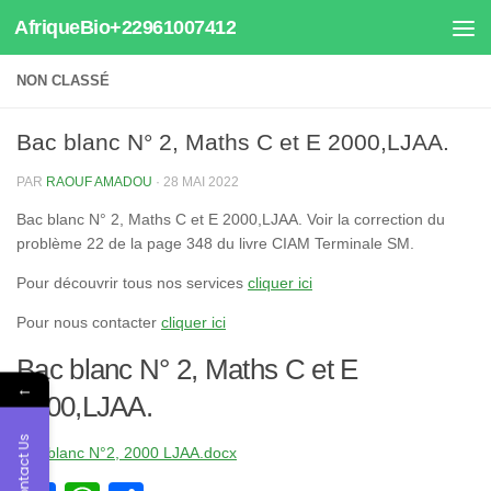
AfriqueBio+22961007412
Au dessous du contenu
NON CLASSÉ
Bac blanc N° 2, Maths C et E 2000,LJAA.
PAR
RAOUF AMADOU
·
28 MAI 2022
Bac blanc N° 2, Maths C et E 2000,LJAA. Voir la correction du
problème 22 de la page 348 du livre CIAM Terminale SM.
Pour découvrir tous nos services
cliquer ici
Pour nous contacter
cliquer ici
Bac blanc N° 2, Maths C et E
←
2000,LJAA.
Contact Us
Bac blanc N°2, 2000 LJAA.docx