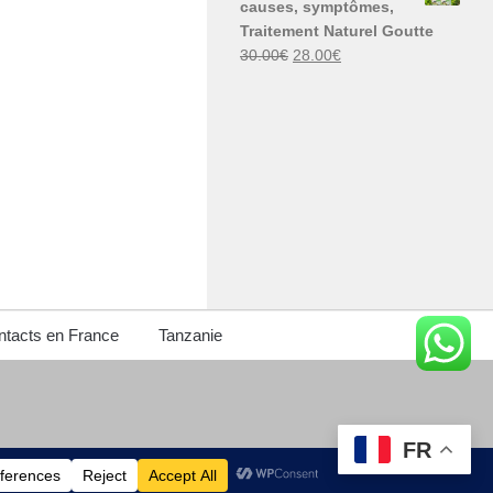
causes, symptômes,
30.00€.
29.00€.
Traitement Naturel Goutte
Le
Le
30.00
€
28.00
€
prix
prix
initial
actuel
était :
est :
30.00€.
28.00€.
tacts en France
Tanzanie
FR