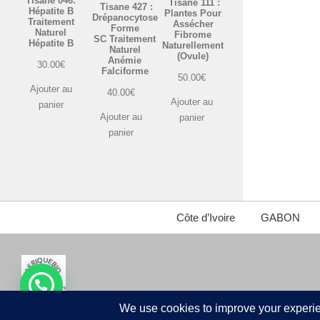
Tisane 046:
Tisane 111 :
Tisane 427 :
Hépatite B
Plantes Pour
Drépanocytose
Traitement
Assécher
Forme
Naturel
Fibrome
SC Traitement
Hépatite B
Naturellement
Naturel
(Ovule)
Anémie
30.00
€
Falciforme
50.00
€
Ajouter au
40.00
€
Ajouter au
panier
Ajouter au
panier
panier
Côte d’Ivoire
GABON