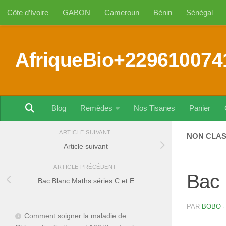
Côte d’Ivoire
GABON
Cameroun
Bénin
Sénégal
Au dessous du contenu
AfriqueBio+229610074
Blog
Remèdes
Nos Tisanes
Panier
ARTICLE SUIVANT
NON CLA
Article suivant
ARTICLE PRÉCÉDENT
Bac 
Bac Blanc Maths séries C et E
PAR
BOBO
Comment soigner la maladie de