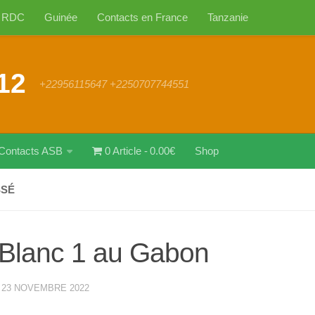
RDC
Guinée
Contacts en France
Tanzanie
12
+22956115647 +2250707744551
Contacts ASB
0 Article
0.00€
Shop
SSÉ
Blanc 1 au Gabon
·
23 NOVEMBRE 2022