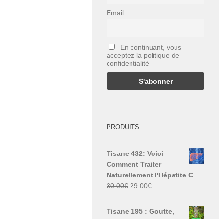
Email
En continuant, vous
acceptez la politique de
confidentialité
PRODUITS
Tisane 432: Voici
Comment Traiter
Naturellement l'Hépatite C
Le
Le
30.00
€
29.00
€
prix
prix
initial
actuel
Tisane 195 : Goutte,
était :
est :