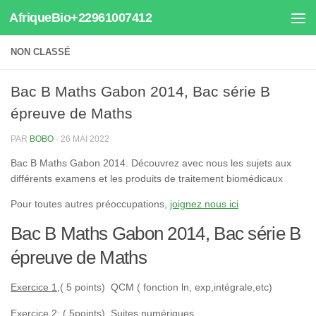
AfriqueBio+22961007412
Au dessous du contenu
NON CLASSÉ
Bac B Maths Gabon 2014, Bac série B
épreuve de Maths
PAR
BOBO
·
26 MAI 2022
Bac B Maths Gabon 2014. Découvrez avec nous les sujets aux
différents examens et les produits de traitement biomédicaux
Pour toutes autres préoccupations,
joignez nous ici
Bac B Maths Gabon 2014, Bac série B
épreuve de Maths
Exercice 1
,( 5 points) QCM ( fonction ln, exp,intégrale,etc)
Exercice 2: ( 5points) Suites numériques