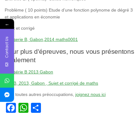
Problème ( 10 points) Etude d’une fonction polynome de dégré 3
et applications en économie
←
Sujet et corrigé
Contact Us
Bac serie B, Gabon,2014 maths0001
Pour plus d’épreuves, nous vous présentons
également
Bac série B 2013 Gabon
Bac B, 2013, Gabon , Sujet et corrigé de maths
Pour toutes autres préoccupations,
joignez nous ici
Facebook
WhatsApp
Partager