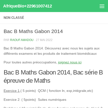
AfriqueBio+22961007412
Au dessous du contenu
NON CLASSÉ
Bac B Maths Gabon 2014
PAR
RAOUF AMADOU
·
27 MAI 2022
Bac B Maths Gabon 2014. Découvrez avec nous les sujets aux
différents examens et les produits de traitement biomédicaux
Pour toutes autres préoccupations,
joignez nous ici
Bac B Maths Gabon 2014, Bac série B
épreuve de Maths
Exercice 1
,( 5 points) QCM ( fonction ln, exp,intégrale,etc)
Exercice 2: ( 5points) Suites numériques