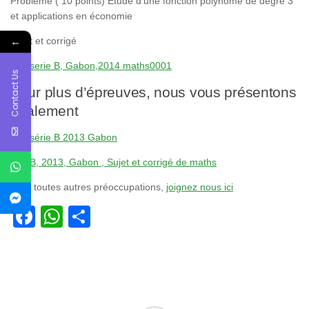
Problème ( 10 points) Etude d’une fonction polynome de dégré 3
et applications en économie
←
Sujet et corrigé
Bac serie B, Gabon,2014 maths0001
Contact Us
Pour plus d’épreuves, nous vous présentons
également
Bac série B 2013 Gabon
Bac B, 2013, Gabon , Sujet et corrigé de maths
Pour toutes autres préoccupations,
joignez nous ici
Facebook
WhatsApp
Partager