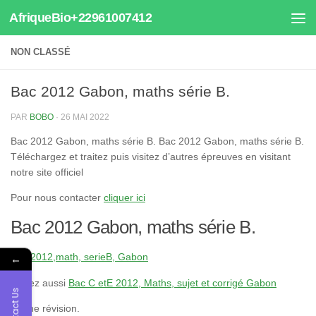
AfriqueBio+22961007412
Au dessous du contenu
NON CLASSÉ
Bac 2012 Gabon, maths série B.
PAR
BOBO
·
26 MAI 2022
Bac 2012 Gabon, maths série B. Bac 2012 Gabon, maths série B.
Téléchargez et traitez puis visitez d’autres épreuves en visitant
notre site officiel
Pour nous contacter
cliquer ici
Bac 2012 Gabon, maths série B.
Bac 2012,math, serieB, Gabon
←
Visitez aussi
Bac C etE 2012, Maths, sujet et corrigé Gabon
Contact Us
Bonne révision.