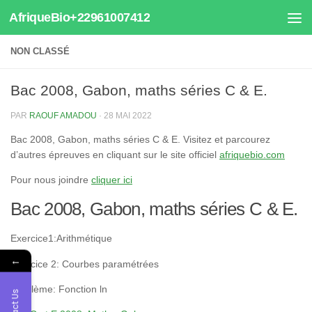
AfriqueBio+22961007412
Au dessous du contenu
NON CLASSÉ
Bac 2008, Gabon, maths séries C & E.
PAR
RAOUF AMADOU
·
28 MAI 2022
Bac 2008, Gabon, maths séries C & E. Visitez et parcourez
d’autres épreuves en cliquant sur le site officiel
afriquebio.com
Pour nous joindre
cliquer ici
Bac 2008, Gabon, maths séries C & E.
Exercice1:Arithmétique
←
Exercice 2: Courbes paramétrées
Problème: Fonction ln