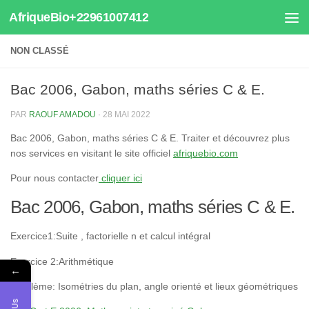
AfriqueBio+22961007412
Au dessous du contenu
NON CLASSÉ
Bac 2006, Gabon, maths séries C & E.
PAR
RAOUF AMADOU
·
28 MAI 2022
Bac 2006, Gabon, maths séries C & E. Traiter et découvrez plus
nos services en visitant le site officiel
afriquebio.com
Pour nous contacter
cliquer ici
Bac 2006, Gabon, maths séries C & E.
Exercice1:Suite , factorielle n et calcul intégral
Exercice 2:Arithmétique
←
Problème: Isométries du plan, angle orienté et lieux géométriques