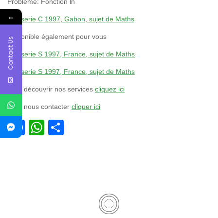
Problème: Fonction ln
←
Bac serie C 1997, Gabon, sujet de Maths
Disponible également pour vous
Contact Us
Bac serie S 1997, France, sujet de Maths
Bac serie S 1997, France, sujet de Maths
Pour découvrir nos services
cliquez ici
Pour nous contacter
cliquer ici
Facebook
WhatsApp
Partager