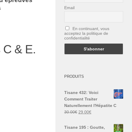
s
Email
En continuant, vous
acceptez la politique de
confidentialité
 C & E.
PRODUITS
Tisane 432: Voici
Comment Traiter
Naturellement l'Hépatite C
Le
Le
30.00
€
29.00
€
prix
prix
initial
actuel
Tisane 195 : Goutte,
était :
est :