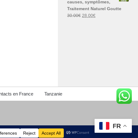
causes, symptômes,
30.00€.
29.00€.
Traitement Naturel Goutte
Le
Le
30.00
€
28.00
€
prix
prix
initial
actuel
était :
est :
30.00€.
28.00€.
tacts en France
Tanzanie
FR