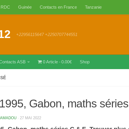
RDC
Guinée
Contacts en France
Tanzanie
12
+22956115647 +2250707744551
Contacts ASB
0 Article
0.00€
Shop
SSÉ
1995, Gabon, maths séries
 AMADOU
·
27 MAI 2022
5, Gabon, maths séries C & E. Trouver plus