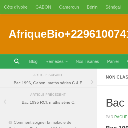
Côte d’Ivoire
GABON
Cameroun
Bénin
Sénégal
Au dessous du contenu
AfriqueBio+229610074
Blog
Remèdes
Nos Tisanes
Panier
ARTICLE SUIVANT
NON CLA
Bac 1996, Gabon, maths séries C & E.
ARTICLE PRÉCÉDENT
Bac 
Bac 1995 RCI, maths série C.
PAR
RAOUF
Comment soigner la maladie de
Bac 199