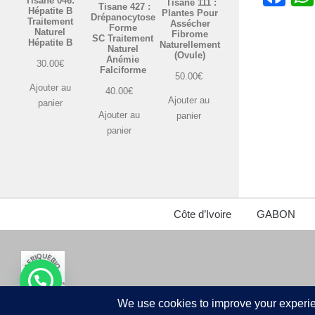
Tisane 046:
Tisane 111 :
Tisane 427 :
Hépatite B
Plantes Pour
Drépanocytose
Traitement
Assécher
Forme
Naturel
Fibrome
SC Traitement
Hépatite B
Naturellement
Naturel
(Ovule)
Anémie
30.00
€
Falciforme
50.00
€
Ajouter au
40.00
€
Ajouter au
panier
Ajouter au
panier
panier
Côte d’Ivoire
GABON