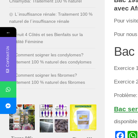
Chlamydia: Traitement 100 % naturel
avec Af
L´insuffisance rénale: Traitement 100 %
Pour visit
naturel de l´insuffisance rénale
←
Pour nous
Fruit 4 Côtés et ses Bienfaits sur la
Fertilité Féminine
Bac 
Contact Us
Comment soigner les condylomes?
Traitement 100 % naturel des condylomes
Exercice 1
Comment soigner les fibromes?
Exercice 2
Traitement 100 % naturel des fibromes
Problème: 
Bac ser
disponibl
Fa