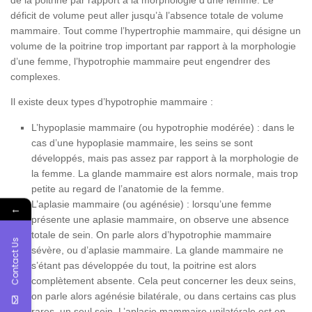
de la poitrine par rapport à la morphologie d’une femme. Le
déficit de volume peut aller jusqu’à l’absence totale de volume
mammaire. Tout comme l’hypertrophie mammaire, qui désigne un
volume de la poitrine trop important par rapport à la morphologie
d’une femme, l’hypotrophie mammaire peut engendrer des
complexes.
Il existe deux types d’hypotrophie mammaire :
L’hypoplasie mammaire (ou hypotrophie modérée) : dans le
cas d’une hypoplasie mammaire, les seins se sont
développés, mais pas assez par rapport à la morphologie de
la femme. La glande mammaire est alors normale, mais trop
petite au regard de l’anatomie de la femme.
L’aplasie mammaire (ou agénésie) : lorsqu’une femme
←
présente une aplasie mammaire, on observe une absence
totale de sein. On parle alors d’hypotrophie mammaire
Contact Us
sévère, ou d’aplasie mammaire. La glande mammaire ne
s’étant pas développée du tout, la poitrine est alors
complètement absente. Cela peut concerner les deux seins,
on parle alors agénésie bilatérale, ou dans certains cas plus
rares, un seul sein. L’aplasie mammaire unilatérale est en