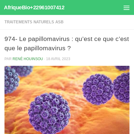
AfriqueBio+22961007412
Au dessous du contenu
TRAITEMENTS NATURELS ASB
974- Le papillomavirus : qu’est ce que c’est
que le papillomavirus ?
PAR
RENÉ HOUINSOU
·
18 AVRIL 2023