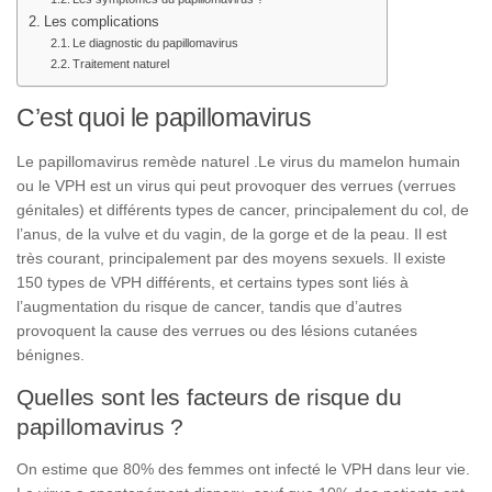
Les complications
Le diagnostic du papillomavirus
Traitement naturel
C’est quoi le papillomavirus
Le papillomavirus remède naturel .Le
virus
du
mamelon
humain
ou
le
VPH
est
un
virus
qui
peut
provoquer
des
verrues (verrues
génitales)
et
différents
types
de
cancer
,
principalement
du
col
,
de
l’anus,
de
la
vulve
et
du
vagin
,
de
la
gorge
et
de
la
peau
.
Il
est
très
courant
,
principalement
par
des
moyens
sexuels
.
Il
existe
150
types
de
VPH
différents
,
et
certains
types
sont
liés
à
l’augmentation
du
risque
de
cancer
,
tandis
que
d’autres
provoquent
la
cause
des
verrues
ou
des
lésions cutanées
bénignes.
Quelles sont les facteurs de risque du
papillomavirus ?
On
estime
que
80%
des
femmes
ont
infecté
le
VPH
dans
leur
vie
.