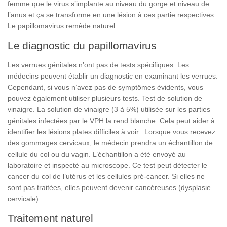
femme que le virus s’implante au niveau du gorge et niveau de
l’anus et ça se transforme en une lésion à ces partie respectives .
Le papillomavirus remède naturel.
Le diagnostic du papillomavirus
Les
verrues génitales n’ont
pas
de
tests
spécifiques
.
Les
médecins
peuvent
établir
un
diagnostic
en
examinant
les
verrues.
Cependant
,
si
vous
n’avez
pas
de
symptômes
évidents,
vous
pouvez
également
utiliser
plusieurs
tests. Test
de
solution
de
vinaigre.
La
solution
de
vinaigre (3
à
5%)
utilisée
sur
les
parties
génitales infectées
par
le
VPH
la
rend
blanche
.
Cela
peut
aider
à
identifier
les
lésions
plates
difficiles
à
voir.
Lorsque
vous
recevez
des
gommages cervicaux,
le
médecin
prendra
un
échantillon
de
cellule
du
col
ou
du
vagin
. L’éch
a
ntillon a
été
envoyé
au
laboratoire
et
inspecté au microscope.
Ce
test
peut
détecter
le
cancer
du
col
de
l’utérus
et
les
cellules
pré-cancer.
Si
elles
ne
sont
pas
traitées
, elles
peuvent
devenir
cancéreuses (dysplasie
cervicale).
Traitement naturel