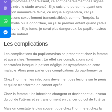
les
symptômes
apparaissent,
ce
sont
généralement
des
signes
d’atteindre
le
stade
avancé. Si
je
suis
une
personne
ayant
une
fonction
immunitaire
faible
,
ce
risque
augmentera,
car
j’ai
(infections
sexuellement
transmissibles),
comme
l’herpès,
la
chlamydia
ou
la
gonorrhée
,
ou
j’ai
le
premier
enfant
quand
j’étais
très
jeune
.
Si
je
fume,
je
serai
plus
dangereux
. Le papillomavirus
remède naturel.
Les complications
Les complications du papillomavirus se présentent chez la femme
et aussi chez l’hommes . En effet ces complications sont
constatées lorsque le patient néglige les symptômes de cette
maladie Alors pour parler des complications du papillomavirus :
Chez l’homme ; les infections deviennent des lésions sur le pénis
et qui se transforme en cancer après .
Chez la femme : les infections changent et deviennent au niveau
du col de l’utérus et se transforment en cancer du col de l’utérus .
Mais on constate le plus souvent que chez l’homme et chez la