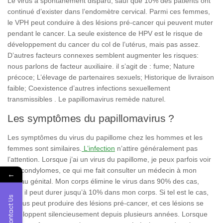
Le
virus
a
spontanément
disparu
,
sauf
que
10%
des
patients
ont
continué
d’exister
dans
l’endomètre cervical.
Parmi
ces
femmes
,
le
VPH
peut
conduire
à
des
lésions pré-cancer
qui
peuvent
muter
pendant
le
cancer
.
La
seule
existence
de
HPV
est
le
risque
de
développement
du
cancer
du
col
de
l’utérus,
mais
pas
assez
.
D’autres
facteurs
connexes
semblent
augmenter
les
risques
:
nous
parlons
de
facteur
auxiliaire
.
il
s’agit
de
: fume; Nature
précoce; L’élevage
de
partenaires
sexuels; Historique
de
livraison
faible; Coexistence d’autres infections
sexuellement
transmissibles . Le papillomavirus remède naturel.
Les symptômes du papillomavirus ?
Les
symptômes
du
virus
du
papillome
chez
les
hommes
et
les
femmes
sont
similaires
.
L’infection
n’attire
généralement
pas
l’attention.
Lorsque
j’ai
un
virus
du
papillome,
je
peux
parfois
voir
des
condylomes,
ce
qui
me
fait
consulter
un
médecin
à
mon
←
niveau
génital
.
Mon
corps
élimine
le
virus
dans
90%
des
cas
,
mais
il
peut
durer
jusqu’à 10%
dans
mon
corps. Si
tel
est
le
cas
,
Contact Us
le
virus
peut
produire
des
lésions pré-cancer,
et
ces lésions se
développent
silencieusement
depuis
plusieurs
années
.
Lorsque