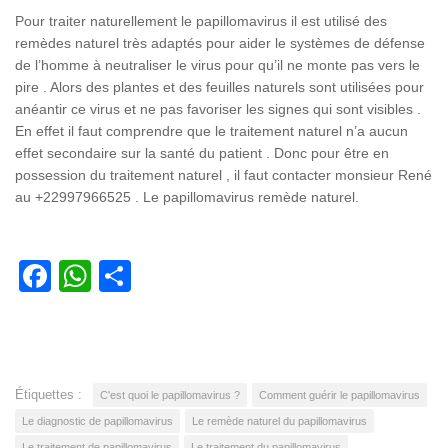
Pour traiter naturellement le papillomavirus il est utilisé des
remèdes naturel très adaptés pour aider le systèmes de défense
de l’homme à neutraliser le virus pour qu’il ne monte pas vers le
pire . Alors des plantes et des feuilles naturels sont utilisées pour
anéantir ce virus et ne pas favoriser les signes qui sont visibles .
En effet il faut comprendre que le traitement naturel n’a aucun
effet secondaire sur la santé du patient . Donc pour être en
possession du traitement naturel , il faut contacter monsieur René
au +22997966525 . Le papillomavirus remède naturel.
Facebook
WhatsApp
Partager
Étiquettes :
C'est quoi le papillomavirus ?
Comment guérir le papillomavirus
Le diagnostic de papillomavirus
Le remède naturel du papillomavirus
Le traitement de papillomavirus
Le traitement du papillomavirus