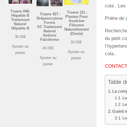
cola . Les 
Tisane 046:
Tisane 111 :
Tisane 427 :
Hépatite B
Plantes Pour
Prière de
Drépanocytose
Traitement
Assécher
Forme
Naturel
Fibrome
SC Traitement
Hépatite B
Naturellement
Recherches
Naturel
(Ovule)
Anémie
30.00
€
du petit co
Falciforme
50.00
€
l’hypertens
Ajouter au
40.00
€
Ajouter au
panier
cola .
Ajouter au
panier
panier
CONTACT:
Table d
La compo
Le
Le
Guérit 
Le