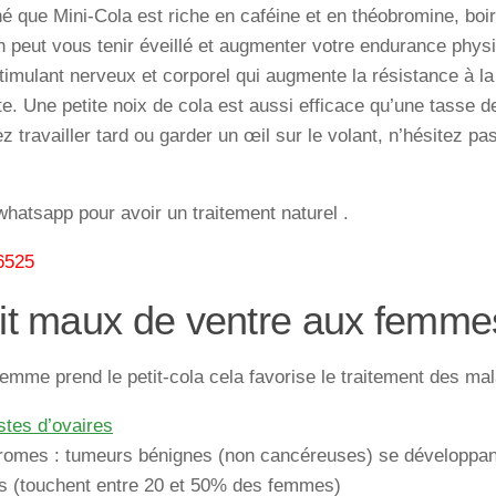
né
que
Mini-Cola
est
riche
en
caféine
et
en
théobromine,
boi
n
peut
vous
tenir
éveillé
et
augmenter
votre
endurance
phys
timulant
nerveux
et
corporel
qui
augmente
la
résistance
à
la
te
. Une
petite
noix
de
cola
est
aussi
efficace
qu’une
tasse
d
ez
travailler
tard
ou
garder
un
œil
sur
le
volant
, n’hésitez
pa
atsapp pour avoir un traitement naturel .
6525
it maux de ventre aux femme
emme prend le petit-cola cela favorise le traitement des mal
stes d’ovaires
bromes : tumeurs bénignes (non cancéreuses) se développan
us (touchent entre 20 et 50% des femmes)