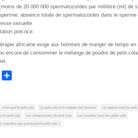
 (moins de 20 000 000 spermatozoïdes par millilitre (ml) de 
spermie: absence totale de spermatozoïdes dans le sperme
blesse sexuelle
ulation précoce.
hérapie africaine exige aux hommes de manger de temps en
 ou encore de consommer le mélange de poudre de petit-col
el.
cebook
WhatsApp
Partager
c'est quoi le petit cola
Le petit cola et la maladie des femmes
Le rapport entre le petit
 le petit cola
Les composantes du petit cola
Les recettes avec les petits cola
s maladies que guérissent le petit cola ?