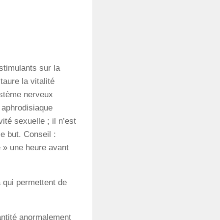
stimulants
sur
la
taure
la
vitalité
stème
nerveux
aphrodisiaque
vité
sexuelle
;
il
n’est
ce
but. Conseil :
 » une
heure
avant
 qui permettent de
antité anormalement