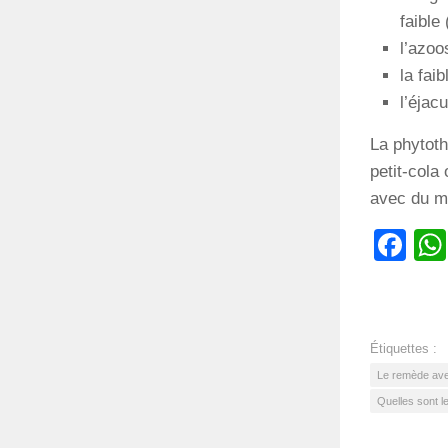
faible
l’azoo
la fai
l’éjac
La phytot
petit-cola
avec du mi
Fa
Étiquettes :
Le remède avec
Quelles sont le