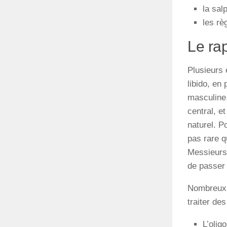
la sal
les rè
Le rap
Plusieurs
libido
,
en
masculine
central
,
et
naturel. P
pas
rare
q
Messieurs
de
passer
Nombreux s
traiter de
L’oli