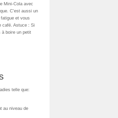
re
Mini-Cola
avec
ique
. C’est
aussi
un
fatigue
et
vous
e
café. Astuce :
Si
s
à
boire
un
petit
s
adies telle que:
t au niveau de