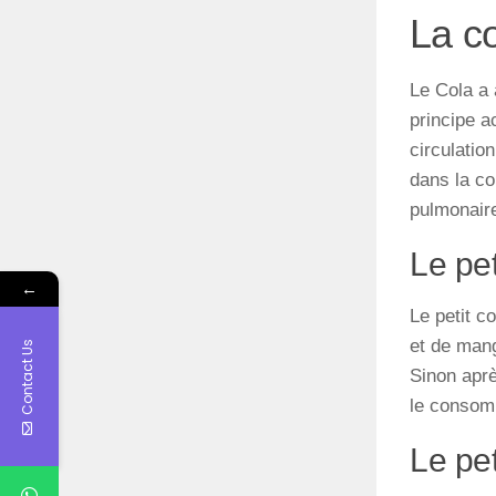
La co
Le
Cola a
principe
ac
circulation
dans
la
co
pulmonaire
Le pet
←
Le petit co
et de mang
Contact Us
Sinon aprè
le consomm
Le pet