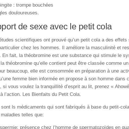
pingite : trompe bouchées
gles douloureuses.
port de sexe avec le petit cola
études
scientifiques
ont
prouvé
qu’un
petit
col
a
a
des
effets
particulier
chez
les
hommes
.
Il
améliore
la
masculinité
et
res
.
En
fait
,
la
théobromine
est
une
substance
qui
stimu
le
le
sy
la
théobromine qu’elle
contient
peut
être
classée
comme
un
our
beaucoup
,
elle
est
consommée
en
préparation
à
une
acti
u’une
femme
bien
informée
en
propose
à
son
homme
dans
,
si
vous
voulez
la
tranquillité
d’esprit au
lit
,
prenez
« Ahowé
à
l’action. Les Bienfaits du Petit Cola.
ont ls médicaments qui sont fabriqués à base du petit-cola
s maladies telles que:
gospermie: présence chez l’homme de spermatozoïdes en qu