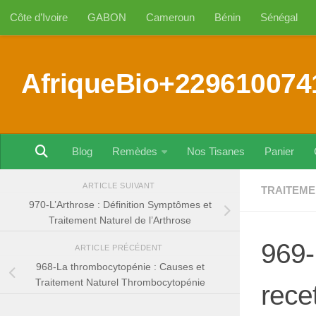
Côte d’Ivoire
GABON
Cameroun
Bénin
Sénégal
Au dessous du contenu
AfriqueBio+229610074
Blog
Remèdes
Nos Tisanes
Panier
ARTICLE SUIVANT
TRAITEME
970-L’Arthrose : Définition Symptômes et
Traitement Naturel de l’Arthrose
969-
ARTICLE PRÉCÉDENT
968-La thrombocytopénie : Causes et
Traitement Naturel Thrombocytopénie
rece