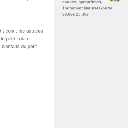
causes, symptômes,
30.00€.
29.00€.
Traitement Naturel Goutte
Le
Le
30.00
€
28.00
€
prix
prix
initial
actuel
it cola , les astuces
était :
est :
le petit cola et
30.00€.
28.00€.
 bienfaits du petit