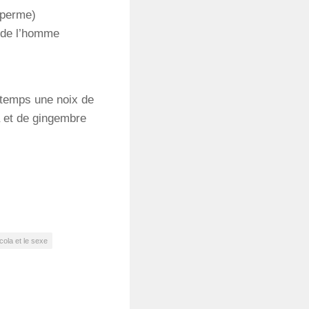
sperme)
 de l’homme
 temps une noix de
a et de gingembre
 cola et le sexe