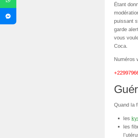
Étant
don
modératio
puissant
s
garde
aler
vous
voul
Coca
.
Numéros wh
+2299796
Guér
Quand la f
les
ky
les fi
l’utér