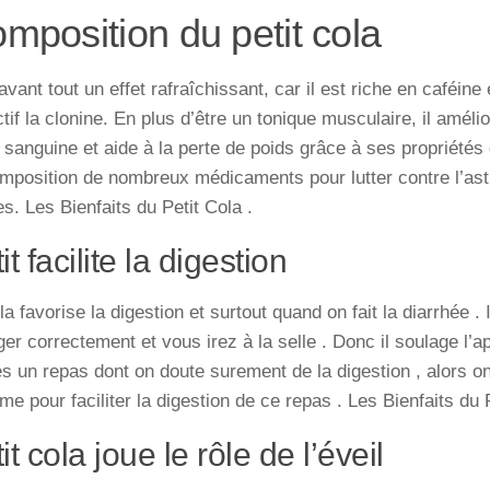
mposition du petit cola
avant
tout
un
effet
rafraîchissant
,
car
il
est
riche
en
caféine
tif
la
clonine.
En
plus
d’être
un
tonique
musculaire,
il
améli
sanguine
et
aide
à
la
perte
de
poids
grâce
à
ses
propriétés
mposition
de
nombreux
médicaments
pour
lutter
contre
l’as
s. Les Bienfaits du Petit Cola .
it facilite la digestion
la favorise la digestion et surtout quand on fait la diarrhée . 
er correctement et vous irez à la selle . Donc il soulage l’app
s un repas dont on doute surement de la digestion , alors on 
e pour faciliter la digestion de ce repas . Les Bienfaits du P
it cola joue le rôle de l’éveil