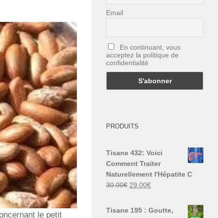
Email
En continuant, vous
acceptez la politique de
confidentialité
PRODUITS
Tisane 432: Voici
Comment Traiter
Naturellement l'Hépatite C
Le
Le
30.00
€
29.00
€
prix
prix
initial
actuel
Tisane 195 : Goutte,
oncernant le petit
était :
est :