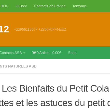
RDC
Guinée
Contacts en France
Tanzanie
12
+22956115647 +2250707744551
Contacts ASB
0 Article
0.00€
Shop
NTS NATURELS ASB
 Les Bienfaits du Petit Cola 
ttes et les astuces du petit 