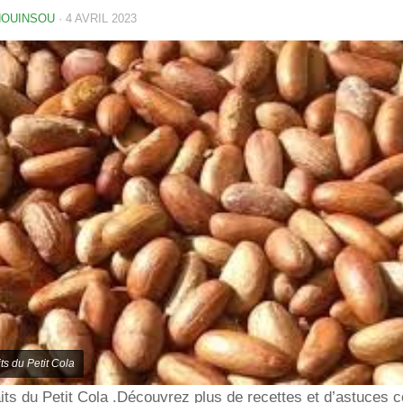
HOUINSOU
·
4 AVRIL 2023
ts du Petit Cola
its du Petit Cola .Découvrez plus de recettes et d’astuces c