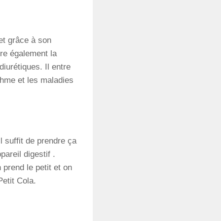
et
grâce
à
son
ore
également
la
diurétiques.
Il
entre
thme
et
les
maladies
Il suffit de prendre ça
areil digestif .
prend le petit et on
etit Cola.