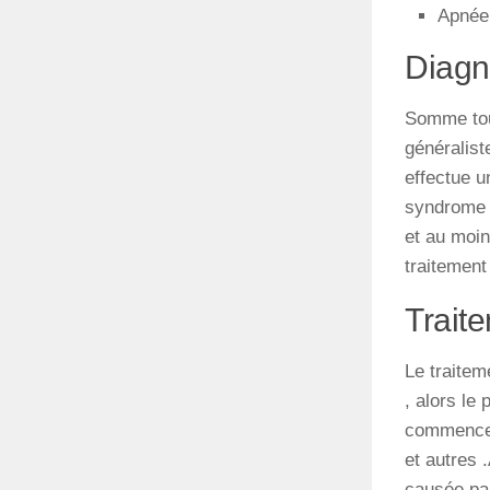
Apnée 
Diagn
Somme tou
généralist
effectue
u
syndrome
et
au
moin
traitement
Trait
Le traitem
, alors le 
commencer 
et autres .
causée par