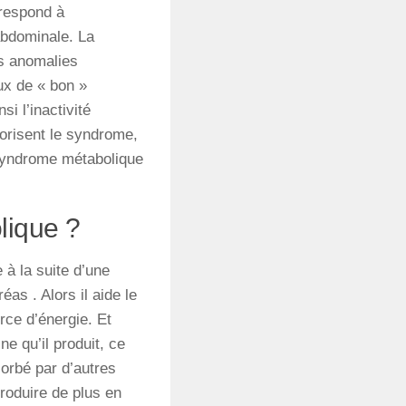
respond
à
bdominale
.
La
s
anomalies
ux
de
«
bon
»
si l’inactivité
orisent
le
syndrome
,
Syndrome métabolique
lique ?
e
à
la
suite
d’une
éas . Alors i
l
aide
le
rce
d’énergie. Et
ine qu’il
produit
,
ce
orbé
par
d’autres
roduire
de
plus
en