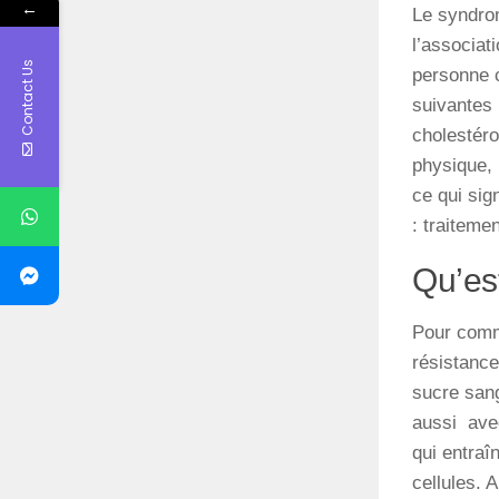
←
Le
syndr
l’associat
Contact Us
personne
suivantes
cholestér
physique
,
ce
qui
sign
: traitemen
Qu’es
Pour com
résistance
sucre
san
aussi a
ve
qui
entraî
cellules
.
A