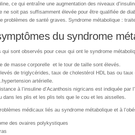
line,
ce
qui
entraîne
une
augmentation
des
niveaux
d’insulin
ie
ne
soit
pas
suffisamment
élevée
pour
être
qualifiée
de
dia
e
problèmes
de
santé
graves
. Syndrome métabolique : trait
symptômes du syndrome mét
 qui sont observés pour ceux qui ont le syndrome métaboliq
ce de masse corporelle et le tour de taille sont élevés.
levés de triglycérides, taux de cholestérol HDL bas ou taux
.hypertension artérielle.
istance à l’insuline d’Acanthosis nigricans est indiquée par
u dans les plis et les plis tels que le cou et les aisselles.
roblèmes médicaux liés au syndrome métabolique et à l’obé
ome des ovaires polykystiques
ras