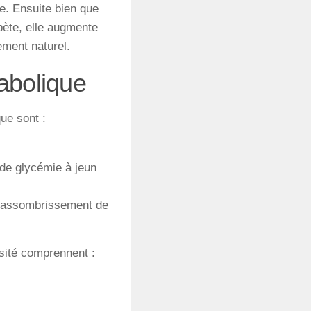
e. Ensuite b
ien
que
bète
,
elle
augmente
ement naturel.
abolique
ue sont :
 de glycémie à jeun
 l’assombrissement de
sité comprennent :