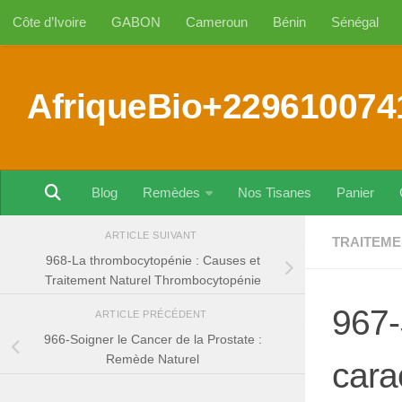
Côte d’Ivoire
GABON
Cameroun
Bénin
Sénégal
Au dessous du contenu
AfriqueBio+229610074
Blog
Remèdes
Nos Tisanes
Panier
ARTICLE SUIVANT
TRAITEME
968-La thrombocytopénie : Causes et
Traitement Naturel Thrombocytopénie
967-
ARTICLE PRÉCÉDENT
966-Soigner le Cancer de la Prostate :
Remède Naturel
cara