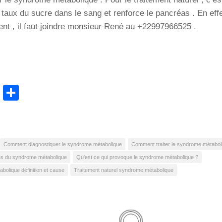
 taux du sucre dans le sang et renforce le pancréas . En eff
ent , il faut joindre monsieur René au +22997966525 .
cebook
WhatsApp
Partager
Comment diagnostiquer le syndrome métabolique
Comment traiter le syndrome métabol
s du syndrome métabolique
Qu'est ce qui provoque le syndrome métabolique ?
olique définition et cause
Traitement naturel syndrome métabolique