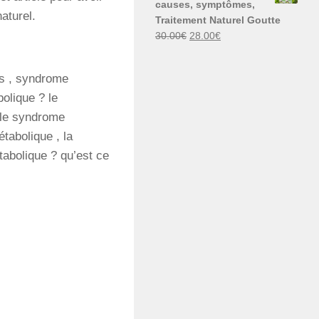
causes, symptômes,
30.00€.
29.00€.
aturel.
Traitement Naturel Goutte
Le
Le
30.00
€
28.00
€
prix
prix
initial
actuel
es , syndrome
était :
est :
olique ? le
30.00€.
28.00€.
 le syndrome
abolique , la
tabolique ? qu’est ce