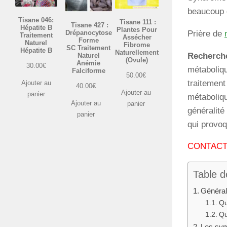
beaucoup d
Tisane 046:
Tisane 111 :
Tisane 427 :
Hépatite B
Plantes Pour
Drépanocytose
Prière de
Traitement
Assécher
Forme
Naturel
Fibrome
SC Traitement
Hépatite B
Naturellement
Recherch
Naturel
(Ovule)
Anémie
30.00
€
métaboliqu
Falciforme
50.00
€
traitemen
Ajouter au
40.00
€
Ajouter au
panier
métaboliq
Ajouter au
panier
généralité
panier
qui provoq
CONTACT 
Table d
Général
Qu
Qu
Les sy