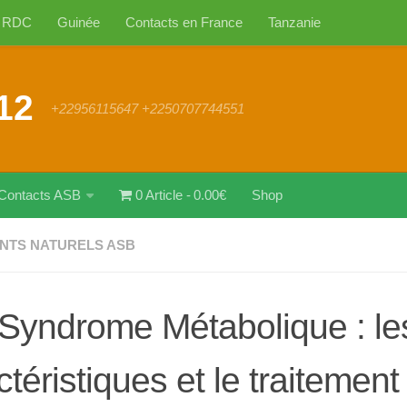
RDC
Guinée
Contacts en France
Tanzanie
12
+22956115647 +2250707744551
Contacts ASB
0 Article
0.00€
Shop
NTS NATURELS ASB
Syndrome Métabolique : le
ctéristiques et le traitement