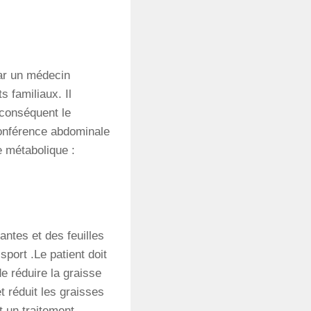
ar
un
médecin
ts
familiaux. Il
 conséquent l
e
onférence
abdominale
 métabolique :
ntes et des feuilles
 sport .Le patient doit
e réduire la graisse
et réduit les graisses
t un traitement