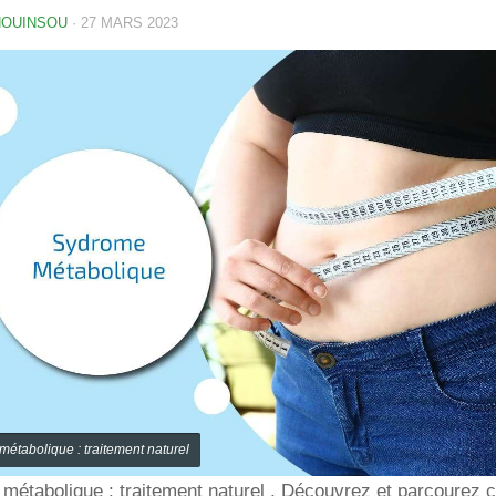
HOUINSOU
·
27 MARS 2023
étabolique : traitement naturel
étabolique : traitement naturel . Découvrez et parcourez ce