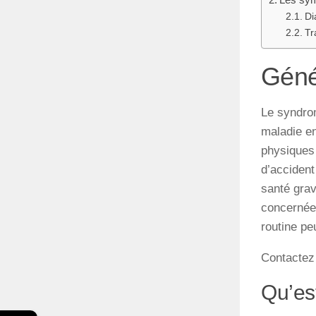
Di
Tr
Géné
Le
syndr
maladie
e
physiques
d’accident
santé
gra
concernée
routine
pe
Contactez
Qu’es