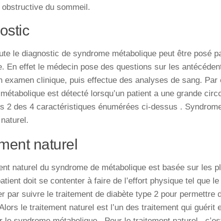
obstructive du sommeil.
ostic
te le
diagnostic
de
syndrome
métabolique
peut
être
posé
p
e
. En effet l
e
médecin
pose
des
questions
sur
les
antécéden
n
examen
clinique
, puis effectue
des
analyses
de
sang
. Par
métabolique
est
détecté lorsqu’un
patient
a
une
grande
circ
s
2
des
4
caractéristiques
énumérées ci-dessus . Syndrome
 naturel.
ement naturel
ent naturel du syndrome de métabolique est basée sur les pla
patient doit se contenter à faire de l’effort physique tel que le
par suivre le traitement de diabète type 2 pour permettre d
Alors le traitement naturel est l’un des traitement qui guérit 
 le syndrome métabolique . Pour le traitement naturel , c’es