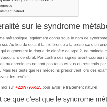
agnostic
aitement naturel
ralité sur le syndrome métab
ome
métabolique,
également
connu
sous
le
nom
de
syndrom
n
soi
. Au
lieu
de
cela
,
il
fait
référence
à
la
présence
d’un
ens
qui
augmentent
le
risque
de
diabète
de
type
2,
de
maladie
c
 vasculaire cérébral. Par contre ces
signes
avant-coureurs
ves
ou
chroniques
ne
sont
pas
toujours
vus
ou
ressentis
par
. Mais l
es
tests
que
les
médecins
prescrivent
lors
des
exa
uvent
les
révéler
.
 moi sur
+22997966525
pour avoir le traitement naturel
t ce que c’est que le syndrome mé