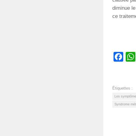
diminue le
ce traitem
Fa
Étiquettes :
Les symptôme
Syndrome métab