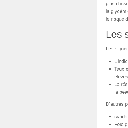
plus
d’insu
la
glycém
le
risque
d
Les 
Les signes
L’indi
Taux é
élevés
La rés
la pea
D’autres p
syndr
Foie g