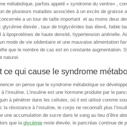
ome
métabolique,
parfois
appelé
«
syndrome
du
ventre
« ,
cor
ion
de
plusieurs
maladies
associées
à
un
excès
de
graisse
a
concernée
a
un
tour
de
taille
important
et
au
moins
deux
de
: glycémie
élevée
,
taux
de
triglycérides
bas
élevé
,
faible
ta
ol
à
lipoprotéines
de
haute
densité
, hypertension artérielle. Ain
un
mode
de
vie
sédentaire
et
une
mauvaise
alimentation
fav
ifie
que
le
nombre
de
cas
est
en
constante
augmentation
. 
t naturel.
t ce qui cause le syndrome métabo
mencer on
pense
que
le
syndrome
métabolique se
développ
à
l’insuline. L’insuline
est
une
hormone
produite
par
le
pancr
guin
à
pénétrer
dans
les
cellules
,
où
il
est
utilisé
comme
sou
c
la
résistance
à
l’insuline,
le
corps
ne
reconnaît
plus
l’insul
ne
une
accumulation
de
sucre
dans
le
sang
au
lieu
d’être
abs
lors
que
la
glycémie
reste
élevée
,
le
pancréas
continue
de
p