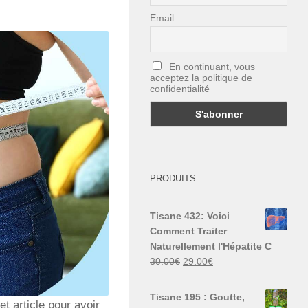
Email
En continuant, vous
acceptez la politique de
confidentialité
PRODUITS
Tisane 432: Voici
Comment Traiter
Naturellement l'Hépatite C
Le
Le
30.00
€
29.00
€
prix
prix
initial
actuel
Tisane 195 : Goutte,
t article pour avoir
était :
est :