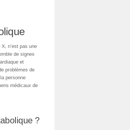
olique
e
X, n’est
pas
une
emble
de
signes
ardiaque
et
de
problèmes
de
la
personne
mens
médicaux
de
tabolique ?