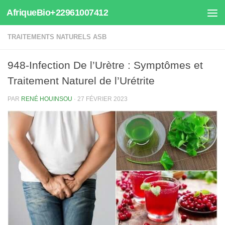
AfriqueBio+22961007412
Au dessous du contenu
TRAITEMENTS NATURELS ASB
948-Infection De l’Urètre : Symptômes et
Traitement Naturel de l’Urétrite
PAR
RENÉ HOUINSOU
·
27 FÉVRIER 2023