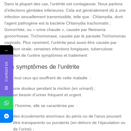
Dans la plupart des cas, l’urétrite est contagieuse. Nous parlons
d’infections génitales inférieures. Cela est généralement dû à une
infection sexuellement transmissible, telle que : Chlamydia, dont
l’agent pathogène est la bactérie Chlamydia trachomatis ;
Gonorrhée, ou « urine chaude », causée par Neisseria
gonorrhoeae; Trichomonase, causée par le parasite Trichomonas
vaginalis. Plus rarement, l’urétrite peut aussi être causée par :
Infection virale; certaines infections fongiques; tuberculose.
←
Infection de l’urètre symptômes et traitement
Contact Us
Les symptômes de l’urétrite
Pour tout ceux qui souffrent de cette maladie :
une douleur pendant la miction (en urinant) ;
un besoin d’uriner fréquent et urgent.
Chez l’homme, elle se caractérise par :
des écoulements anormaux du pénis ou de l’anus pouvant
être transparents ou purulents (en-dehors de l’éjaculation ou
de l’urine) ;