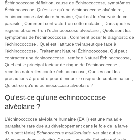
Échinococcose définition, cause de Échinococcose, symptômes
Échinococcose, Qu’est-ce qu’une échinococcose alvéolaire ,
échinococcose alvéolaire humaine, Quel est le réservoir de ce
parasite , Comment contracte-t-on cette maladie , Dans quelles
régions observe-t-on l’échinococcose alvéolaire , Quels sont les
symptômes de l’échinococcose , Comment poser le diagnostic de
l’échinococcose , Quel est l’attitude thérapeutique face à
l’échinococcose , Traitement Naturel Échinococcose, Qui peut
contracter une échinococcose , remède Naturel Échinococcose,
Quel est le principal facteur de risque de l’échinococcose ,
recettes naturelles contre échinococcose, Quelles sont les
précautions à prendre pour diminuer le risque de contamination ,
Qu’est-ce qu’une échinococcose alvéolaire ?
Qu’est-ce qu’une échinococcose
alvéolaire ?
L’échinococcose alvéolaire humaine (EAH) est une maladie
parasitaire rare due au développement dans le foie de la larve
d’un petit ténia(
Echinococcus multilocularis,
ver plat qui se
développe dans l’intestin). Ce ver . parasite l’intestin grêle de