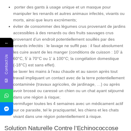
porter des gants à usage unique et un masque pour
manipuler les renards et autres animaux infectés, vivants ou
morts, ainsi que leurs excréments;
éviter de consommer des légumes crus provenant de jardins
accessibles à des renards ou des fruits sauvages crus
provenant d’un endroit potentiellement souillés par des
←
renards infectés : le lavage ne suffit pas : il faut absolument
les cuire avant de les manger (conditions de cuisson : 10’ à
Contact Us
60°C, 5’ à 70°C ou 1’ à 100°C; la congélation domestique
(-18°C) est sans effet).
se laver les mains à l’eau chaude et au savon après tout
travail impliquant un contact avec de la terre potentiellement
contaminée (travaux agricoles, de jardinage, …) ou après
avoir brossé ou caressé un chien ou un chat ayant séjourné
dans une région à risque;
vermifuger toutes les 4 semaines avec un médicament actif
sur ce parasite, tel le praziquantel, les chiens et les chats
vivant dans une région potentiellement à risque.
Solution Naturelle Contre l’Echinococcose