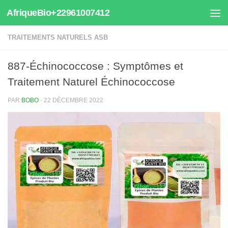
AfriqueBio+22961007412
Au dessous du contenu
TRAITEMENTS NATURELS ASB
887-Échinococcose : Symptômes et
Traitement Naturel Échinococcose
PAR
BOBO
·
22 DÉCEMBRE 2022