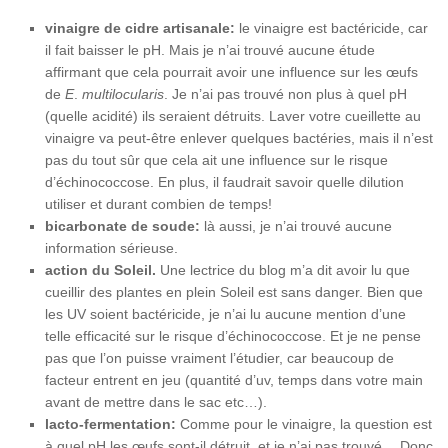
vinaigre de cidre artisanale:
le vinaigre est bactéricide, car
il fait baisser le pH. Mais je n’ai trouvé aucune étude
affirmant que cela pourrait avoir une influence sur les œufs
de
E
.
multilocularis
. Je n’ai pas trouvé non plus à quel pH
(quelle acidité) ils seraient détruits. Laver votre cueillette au
vinaigre va peut-être enlever quelques bactéries, mais il n’est
pas du tout sûr que cela ait une influence sur le risque
d’échinococcose. En plus, il faudrait savoir quelle dilution
utiliser et durant combien de temps!
bicarbonate de soude:
là aussi, je n’ai trouvé aucune
information sérieuse.
action du Soleil.
Une lectrice du blog m’a dit avoir lu que
cueillir des plantes en plein Soleil est sans danger. Bien que
les UV soient bactéricide, je n’ai lu aucune mention d’une
telle efficacité sur le risque d’échinococcose. Et je ne pense
pas que l’on puisse vraiment l’étudier, car beaucoup de
facteur entrent en jeu (quantité d’uv, temps dans votre main
avant de mettre dans le sac etc…).
lacto-fermentation:
Comme pour le vinaigre, la question est
à quel pH les œufs sont-il détruit, et je n’ai pas trouvé… Donc