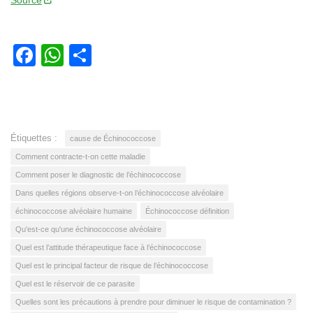
Facebook
WhatsApp
Partager
Étiquettes :
cause de Échinococcose
Comment contracte-t-on cette maladie
Comment poser le diagnostic de l’échinococcose
Dans quelles régions observe-t-on l’échinococcose alvéolaire
échinococcose alvéolaire humaine
Échinococcose définition
Qu'est-ce qu'une échinococcose alvéolaire
Quel est l’attitude thérapeutique face à l’échinococcose
Quel est le principal facteur de risque de l’échinococcose
Quel est le réservoir de ce parasite
Quelles sont les précautions à prendre pour diminuer le risque de contamination ?