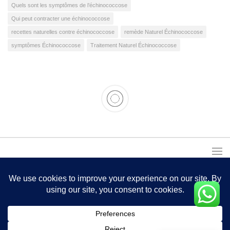
Quels sont les symptômes de l’échinococcose
Qui peut contracter une échinococcose
recettes naturelles contre échinococcose
remède Naturel Échinococcose
symptômes Échinococcose
Traitement Naturel Échinococcose