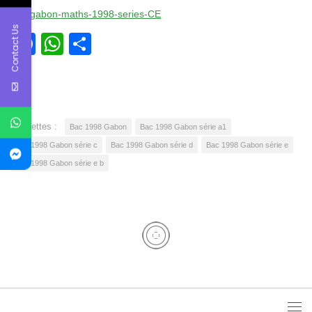
bac-gabon-maths-1998-series-CE
Contact Us
Facebook
WhatsApp
Partager
Étiquettes :
Bac 1998 Gabon
Bac 1998 Gabon série a1
Bac 1998 Gabon série c
Bac 1998 Gabon série d
Bac 1998 Gabon série e
Bac 1998 Gabon série e b