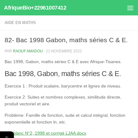
AfriqueBio+22961007412
Au dessous du contenu
AIDE EN MATHS
82- Bac 1998 Gabon, maths séries C & E.
PAR
RAOUF AMADOU
·
21 NOVEMBRE 2022
Bac 1998, Gabon, maths séries C & E avec Afrique-Tisanes.
Bac 1998, Gabon, maths séries C & E.
Exercice 1 : Produit scalaire, barycentre et lignes de niveau.
Exercice 2: Suites et nombres complexes, similitude directe,
produit vectoriel et aire.
Problème: Famille de fonction, suite et calcul intégral, fonction
exponentielle et fonction ln, etc.
Bac blanc N°2, 1998 et corrigé LJAA.docx
←