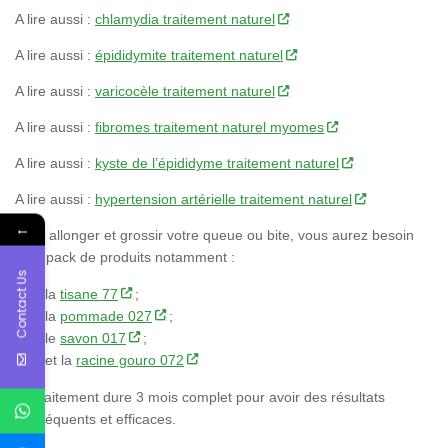
A lire aussi :
chlamydia traitement naturel
A lire aussi :
épididymite traitement naturel
A lire aussi :
varicocèle traitement naturel
A lire aussi :
fibromes traitement naturel myomes
A lire aussi :
kyste de l’épididyme traitement naturel
A lire aussi :
hypertension artérielle traitement naturel
←
Pour allonger et grossir votre queue ou bite, vous aurez besoin
d’un pack de produits notamment :
Contact Us
la
tisane 77
;
la
pommade 027
;
le
savon 017
;
et la
racine gouro 072
Le traitement dure 3 mois complet pour avoir des résultats
conséquents et efficaces.