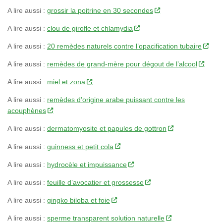
A lire aussi :
grossir la poitrine en 30 secondes
A lire aussi :
clou de girofle et chlamydia
A lire aussi :
20 remèdes naturels contre l’opacification tubaire
A lire aussi :
remèdes de grand-mère pour dégout de l’alcool
A lire aussi :
miel et zona
A lire aussi :
remèdes d’origine arabe puissant contre les
acouphènes
A lire aussi :
dermatomyosite et papules de gottron
A lire aussi :
guinness et petit cola
A lire aussi :
hydrocèle et impuissance
A lire aussi :
feuille d’avocatier et grossesse
A lire aussi :
gingko biloba et foie
A lire aussi :
sperme transparent solution naturelle