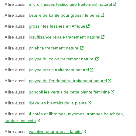
A lire aussi :
microlithiases testiculaire traitement naturel
A lire aussi :
beurre de karité pour grossir le pénis
A lire aussi :
grossir les fessiers en Afrique
A lire aussi :
insuffisance rénale traitement naturel
A lire aussi :
phlébite traitement naturel
A lire aussi :
polype du colon traitement naturel
A lire aussi :
polype utérin traitement naturel
A lire aussi :
polype de l’endomètre traitement naturel
A lire aussi :
gongoli les vertus de cette plante féminine
A lire aussi :
djeka les bienfaits de la plante
A lire aussi :
4 cotés et fibromes, myomes, trompes bouchées,
tomber enceinte
A lire aussi :
vaseline pour grossir la bite