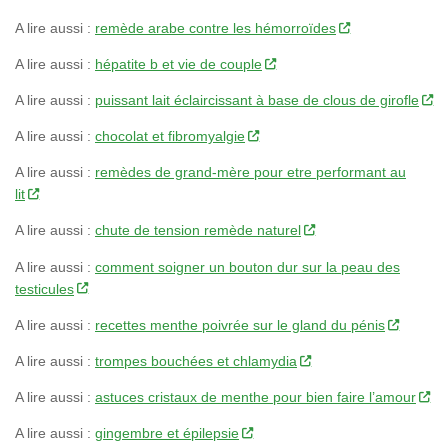
A lire aussi :
remède arabe contre les hémorroïdes
A lire aussi :
hépatite b et vie de couple
A lire aussi :
puissant lait éclaircissant à base de clous de girofle
A lire aussi :
chocolat et fibromyalgie
A lire aussi :
remèdes de grand-mère pour etre performant au
lit
A lire aussi :
chute de tension remède naturel
A lire aussi :
comment soigner un bouton dur sur la peau des
testicules
A lire aussi :
recettes menthe poivrée sur le gland du pénis
A lire aussi :
trompes bouchées et chlamydia
A lire aussi :
astuces cristaux de menthe pour bien faire l’amour
A lire aussi :
gingembre et épilepsie