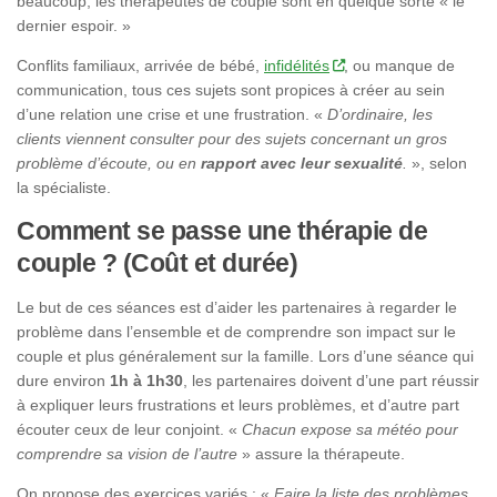
beaucoup, les thérapeutes de couple sont en quelque sorte « le
dernier espoir. »
Conflits familiaux, arrivée de bébé,
infidélités
, ou manque de
communication, tous ces sujets sont propices à créer au sein
d’une relation une crise et une frustration. «
D’ordinaire, les
clients viennent consulter pour des sujets concernant un gros
problème d’écoute, ou en
rapport avec leur sexualité
.
», selon
la spécialiste.
Comment se passe une thérapie de
couple ? (Coût et durée)
Le but de ces séances est d’aider les partenaires à regarder le
problème dans l’ensemble et de comprendre son impact sur le
couple et plus généralement sur la famille. Lors d’une séance qui
dure environ
1h à 1h30
, les partenaires doivent d’une part réussir
à expliquer leurs frustrations et leurs problèmes, et d’autre part
écouter ceux de leur conjoint. «
Chacun expose sa météo pour
comprendre sa vision de l’autre
» assure la thérapeute.
On propose des exercices variés : «
Faire la liste des problèmes