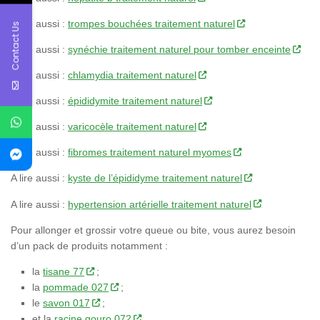
A lire aussi :
trompes bouchées traitement naturel
Contact Us
A lire aussi :
synéchie traitement naturel pour tomber enceinte
A lire aussi :
chlamydia traitement naturel
A lire aussi :
épididymite traitement naturel
A lire aussi :
varicocèle traitement naturel
A lire aussi :
fibromes traitement naturel myomes
A lire aussi :
kyste de l’épididyme traitement naturel
A lire aussi :
hypertension artérielle traitement naturel
Pour allonger et grossir votre queue ou bite, vous aurez besoin
d’un pack de produits notamment :
la
tisane 77
;
la
pommade 027
;
le
savon 017
;
et la
racine gouro 072