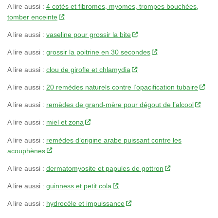
A lire aussi :
4 cotés et fibromes, myomes, trompes bouchées,
tomber enceinte
A lire aussi :
vaseline pour grossir la bite
A lire aussi :
grossir la poitrine en 30 secondes
A lire aussi :
clou de girofle et chlamydia
A lire aussi :
20 remèdes naturels contre l’opacification tubaire
A lire aussi :
remèdes de grand-mère pour dégout de l’alcool
A lire aussi :
miel et zona
A lire aussi :
remèdes d’origine arabe puissant contre les
acouphènes
A lire aussi :
dermatomyosite et papules de gottron
A lire aussi :
guinness et petit cola
A lire aussi :
hydrocèle et impuissance