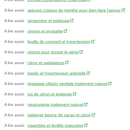
A lire aussi :
astuces cristaux de menthe pour bien faire l’amour
A lire aussi :
gingembre et épilepsie
A lire aussi :
oignon et prostatite
A lire aussi :
feuille de corossol et hypertension
A lire aussi :
oignon pour grossir le pénis
A lire aussi :
citron et palpitations
A lire aussi :
basilic et hypertension artérielle
A lire aussi :
dysplasie olfacto génitale traitement naturel
A lire aussi :
jus de citron et épilepsie
A lire aussi :
neutropénie traitement naturel
A lire aussi :
mélange beurre de cacao et citron
A lire aussi :
cigarettes et fertilité masculine