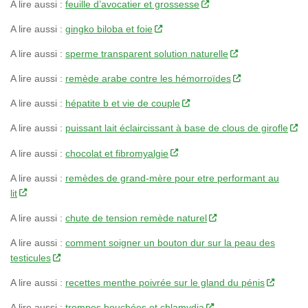
A lire aussi :
feuille d’avocatier et grossesse
A lire aussi :
gingko biloba et foie
A lire aussi :
sperme transparent solution naturelle
A lire aussi :
remède arabe contre les hémorroïdes
A lire aussi :
hépatite b et vie de couple
A lire aussi :
puissant lait éclaircissant à base de clous de girofle
A lire aussi :
chocolat et fibromyalgie
A lire aussi :
remèdes de grand-mère pour etre performant au
lit
A lire aussi :
chute de tension remède naturel
A lire aussi :
comment soigner un bouton dur sur la peau des
testicules
A lire aussi :
recettes menthe poivrée sur le gland du pénis
A lire aussi :
trompes bouchées et chlamydia