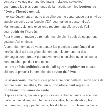
contact physique (serrage des mains, relations sexuelles).
Les formes les plus communes de la maladie sont les
boutons de
fièvre et l’herpès génital
.
Il existe également un autre type d’herpès, le zona, causé par un virus
appelé varicelle-zona (appelé VZV, pour varicella-zoster virus).
Maintenant, voici une excellente recette naturelle avec de l’ail
pour
guérir de l’herpès
.
Pour mettre en œuvre ce remède très simple, il suffit de couper une
gousse d’ail en deux.
A partir du moment où vous sentez les premiers symptômes d’un
herpès labial qui sont généralement des picotements et des
démangeaisons, frottez par mouvements circulaires avec l’ail sur la
zone touchée pendant une minute.
Les
propriétés antibiotiques de l’ail agiront rapidement
et vous
aideront à prévenir la formation de
bouton de fièvre
.
Le saviez-vous
: même si cela porte à rire pour certains, selon l’avis de
nombreux naturopathes,
l’ail en suppositoire peut régler de
nombreux problèmes de santé
.
D’après certains, l’ail en suppositoire est extrêmement efficace pour
traiter la candidose, les infections vaginales, la constipation, les
hémorroïdes, la grippe, le rhume, les douleurs musculaires, la fièvre