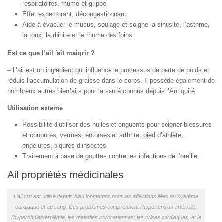
respiratoires, rhume et grippe.
Effet expectorant, décongestionnant.
Aide à évacuer le mucus, soulage et soigne la sinusite, l’asthme,
la toux, la rhinite et le rhume des foins.
Est ce que l’ail fait maigrir ?
– L’ail est un ingrédient qui influence le processus de perte de poids et
réduis l’accumulation de graisse dans le corps. Il possède également de
nombreux autres bienfaits pour la santé connus depuis l’Antiquité.
Utilisation externe
Possibilité d’utiliser des huiles et onguents pour soigner blessures
et coupures, verrues, entorses et arthrite, pied d’athlète,
engelures, piqures d’insectes.
Traitement à base de gouttes contre les infections de l’oreille.
Ail propriétés médicinales
L’ail cru est utilisé depuis bien longtemps pour les affections liées au système
cardiaque et au sang. Ces problèmes comprennent l’hypertension artérielle,
l’hypercholestérolémie, les maladies coronariennes, les crises cardiaques, et le