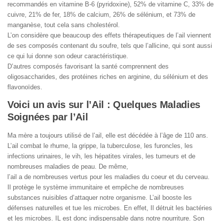
recommandés en vitamine B-6 (pyridoxine), 52% de vitamine C, 33% de
cuivre, 21% de fer, 18% de calcium, 26% de sélénium, et 73% de
manganèse, tout cela sans cholestérol.
L’on considère que beaucoup des effets thérapeutiques de l’ail viennent
de ses composés contenant du soufre, tels que l’allicine, qui sont aussi
ce qui lui donne son odeur caractéristique.
D’autres composés favorisant la santé comprennent des
oligosaccharides, des protéines riches en arginine, du sélénium et des
flavonoïdes.
Voici un avis sur l’Ail : Quelques Maladies
Soignées par l’Ail
Ma mère a toujours utilisé de l’ail, elle est décédée à l’âge de 110 ans.
L’ail combat le rhume, la grippe, la tuberculose, les furoncles, les
infections urinaires, le vih, les hépatites virales, les tumeurs et de
nombreuses maladies de peau. De même,
l’ail a de nombreuses vertus pour les maladies du coeur et du cerveau.
Il protège le système immunitaire et empêche de nombreuses
substances nuisibles d’attaquer notre organisme. L’ail booste les
défenses naturelles et tue les microbes. En effet, Il détruit les bactéries
et les microbes. IL est donc indispensable dans notre nourriture. Son