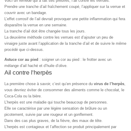
Voici un remède qui a fait ses preuves, l’ail contre les verrues.
Prendre une tranche d’ail fraîchement coupé, l’appliquer sur la verrue et
couvrir avec un bandage.
L’effet corrosif de l’ail devrait provoquer une petite inflammation qui fera
disparaître la verrue en une semaine.
La tranche d’ail doit être changée tous les jours.
La deuxième méthode contre les verrues est d’ajouter un peu de
vinaigre juste avant l’application de la tranche d’ail et de suivre le même
procédé que ci-dessus.
Astuce cor au pied
: soigner un cor au pied : le frotter avec un
mélange d’ail haché et d’huile d’olive.
Ail contre l’herpès
La première chose à savoir, c’est qu’en présence du
virus de l’herpès
,
vous devriez éviter de consommer des aliments comme le chocolat, le
Coca-Cola ou la bière.
L’herpès est une maladie qui touche beaucoup de personnes.
Elle se caractérise par une légère sensation de brûlure ou un
picotement, suivie par une rougeur et un gonflement.
Dans des cas plus graves, de la fièvre, des maux de tête.
L’herpès est contagieux et l’affection se produit principalement par