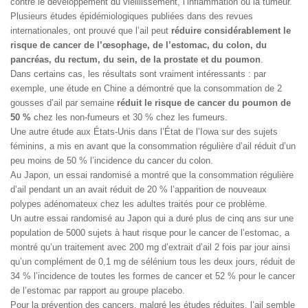
contre le développement du vieillissement, l’inflammation ou la tumeur.
Plusieurs études épidémiologiques publiées dans des revues
internationales, ont prouvé que l’ail peut
réduire considérablement le
risque de cancer de l’œsophage, de l’estomac, du colon, du
pancréas, du rectum, du sein, de la prostate et du poumon
.
Dans certains cas, les résultats sont vraiment intéressants : par
exemple, une étude en Chine a démontré que la consommation de 2
gousses d’ail par semaine
réduit le risque de cancer du poumon de
50 %
chez les non-fumeurs et 30 % chez les fumeurs.
Une autre étude aux États-Unis dans l’État de l’Iowa sur des sujets
féminins, a mis en avant que la consommation régulière d’ail réduit d’un
peu moins de 50 % l’incidence du cancer du colon.
Au Japon, un essai randomisé a montré que la consommation régulière
d’ail pendant un an avait réduit de 20 % l’apparition de nouveaux
polypes adénomateux chez les adultes traités pour ce problème.
Un autre essai randomisé au Japon qui a duré plus de cinq ans sur une
population de 5000 sujets à haut risque pour le cancer de l’estomac, a
montré qu’un traitement avec 200 mg d’extrait d’ail 2 fois par jour ainsi
qu’un complément de 0,1 mg de sélénium tous les deux jours, réduit de
34 % l’incidence de toutes les formes de cancer et 52 % pour le cancer
de l’estomac par rapport au groupe placebo.
Pour la prévention des cancers, malgré les études réduites, l’ail semble