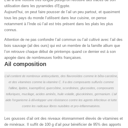
utilisation dans les pyramides d’Egypte.
Aujourd’hui, on peut faire pousser de l’ail un peu partout, et quasiment
tous les pays du monde l’utilisent dans leur cuisine, on pense
notamment à l’Inde où l’ail est très présent dans les plats les plus
connus.
Attention de ne pas confondre l’ail commun ou l’ail cultivé avec l’ail des
bois sauvage (ail des ours) qui est un membre de la famille allium que
l’on retrouve chaque début de printemps quand ce dernier est à son
apogée dans de nombreuses forêts françaises.
Ail composition
L’ail contient de nombreux antioxydants, des flavonoïdes comme le bêta-carotène,
et des vitamines comme la vitamine C. Il a des composants sulfurés comme
l’alliine, lipides, kaempférol, quercétine, scordinines, glucosides, composants
telluriques, mucilage, acides aminés, huile volatile, glucokinines, germanium. L’ail
aide l’organisme à développer une résistance contre les agents infectieux et lutte
contre les radicaux libres nuisibles et pro-inflammatoires.
Les gousses d’ail ont des niveaux étonnamment élevés de vitamines et
de minéraux. Il suffit de 100 g d’ail pour bénéficier de 95% des apports