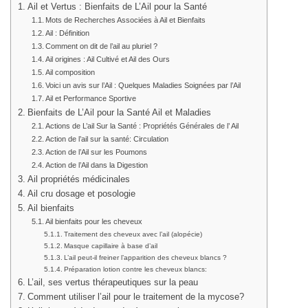
Ail et Vertus : Bienfaits de L’Ail pour la Santé
Mots de Recherches Associées à Ail et Bienfaits
Ail : Définition
Comment on dit de l’ail au pluriel ?
Ail origines : Ail Cultivé et Ail des Ours
Ail composition
Voici un avis sur l’Ail : Quelques Maladies Soignées par l’Ail
Ail et Performance Sportive
Bienfaits de L’Ail pour la Santé Ail et Maladies
Actions de L’ail Sur la Santé : Propriétés Générales de l’ Ail
Action de l’ail sur la santé: Circulation
Action de l’Ail sur les Poumons
Action de l’Ail dans la Digestion
Ail propriétés médicinales
Ail cru dosage et posologie
Ail bienfaits
Ail bienfaits pour les cheveux
Traitement des cheveux avec l’ail (alopécie)
Masque capillaire à base d’ail
L’ail peut-il freiner l’apparition des cheveux blancs ?
Préparation lotion contre les cheveux blancs:
L’ail, ses vertus thérapeutiques sur la peau
Comment utiliser l’ail pour le traitement de la mycose?