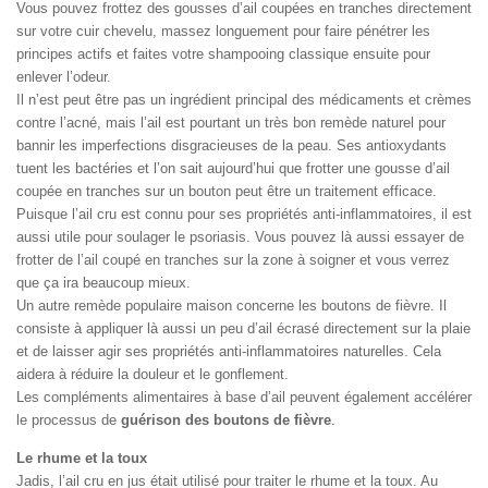
Vous pouvez frottez des gousses d’ail coupées en tranches directement
sur votre cuir chevelu, massez longuement pour faire pénétrer les
principes actifs et faites votre shampooing classique ensuite pour
enlever l’odeur.
Il n’est peut être pas un ingrédient principal des médicaments et crèmes
contre l’acné, mais l’ail est pourtant un très bon remède naturel pour
bannir les imperfections disgracieuses de la peau. Ses antioxydants
tuent les bactéries et l’on sait aujourd’hui que frotter une gousse d’ail
coupée en tranches sur un bouton peut être un traitement efficace.
Puisque l’ail cru est connu pour ses propriétés anti-inflammatoires, il est
aussi utile pour soulager le psoriasis. Vous pouvez là aussi essayer de
frotter de l’ail coupé en tranches sur la zone à soigner et vous verrez
que ça ira beaucoup mieux.
Un autre remède populaire maison concerne les boutons de fièvre. Il
consiste à appliquer là aussi un peu d’ail écrasé directement sur la plaie
et de laisser agir ses propriétés anti-inflammatoires naturelles. Cela
aidera à réduire la douleur et le gonflement.
Les compléments alimentaires à base d’ail peuvent également accélérer
le processus de
guérison des boutons de fièvre
.
Le rhume et la toux
Jadis, l’ail cru en jus était utilisé pour traiter le rhume et la toux. Au