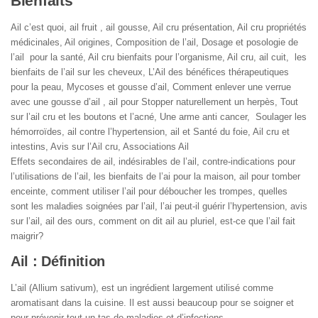
Bienfaits
Ail c’est quoi, ail fruit , ail gousse, Ail cru présentation, Ail cru propriétés
médicinales, Ail origines, Composition de l’ail, Dosage et posologie de
l’ail pour la santé, Ail cru bienfaits pour l’organisme, Ail cru, ail cuit, les
bienfaits de l’ail sur les cheveux, L’Ail des bénéfices thérapeutiques
pour la peau, Mycoses et gousse d’ail, Comment enlever une verrue
avec une gousse d’ail , ail pour Stopper naturellement un herpès, Tout
sur l’ail cru et les boutons et l’acné, Une arme anti cancer, Soulager les
hémorroïdes, ail contre l’hypertension, ail et Santé du foie, Ail cru et
intestins, Avis sur l’Ail cru, Associations Ail
Effets secondaires de ail, indésirables de l’ail, contre-indications pour
l’utilisations de l’ail, les bienfaits de l’ai pour la maison, ail pour tomber
enceinte, comment utiliser l’ail pour déboucher les trompes, quelles
sont les maladies soignées par l’ail, l’ai peut-il guérir l’hypertension, avis
sur l’ail, ail des ours, comment on dit ail au pluriel, est-ce que l’ail fait
maigrir?
Ail : Définition
L’ail (Allium sativum), est un ingrédient largement utilisé comme
aromatisant dans la cuisine. Il est aussi beaucoup pour se soigner et
pour prévenir tout un tas de maladies et d’infections.