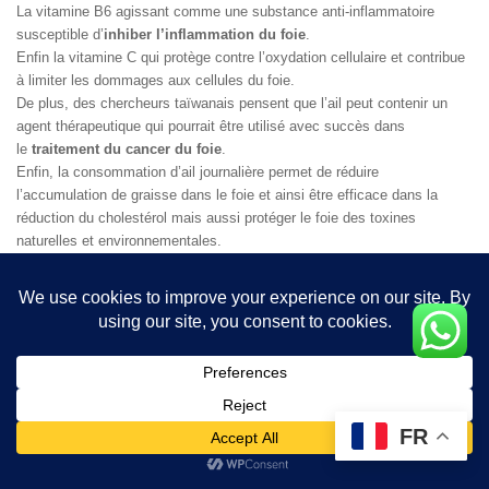
La vitamine B6 agissant comme une substance anti-inflammatoire
susceptible d’
inhiber l’inflammation du foie
.
Enfin la vitamine C qui protège contre l’oxydation cellulaire et contribue
à limiter les dommages aux cellules du foie.
De plus, des chercheurs taïwanais pensent que l’ail peut contenir un
agent thérapeutique qui pourrait être utilisé avec succès dans
le
traitement du cancer du foie
.
Enfin, la consommation d’ail journalière permet de réduire
l’accumulation de graisse dans le foie et ainsi être efficace dans la
réduction du cholestérol mais aussi protéger le foie des toxines
naturelles et environnementales.
Fabrication d’un sirop revigorant
: incorporer dans un petit récipient
avec un couvercle une dizaine de gousses d’ail finement hachées, un
gros oignon coupé en tranches très fines, 10 cuillères à soupe de miel.
Laisser reposer le sirop aux 1000 vertus pendant une nuit.
Depuis des siècles, ce sirop est un remède efficace pour faire passer
un rhume ou une toux persistante.
L’ail tueur de bactéries
FR
L’ail est formidable pour les problèmes intestinaux comme la dysenterie,
la diarrhée ou la colite.