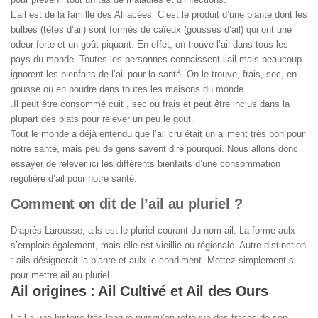
L’ail est de la famille des
Alliacées. C’est le produit d’une plante dont les
bulbes (têtes d’
ail
)
sont
formés de caïeux (gousses d’
ail
) qui ont une
odeur forte et un goût piquant. En effet, on trouve l’ail dans tous les
pays du monde. Toutes les personnes connaissent l’ail mais beaucoup
ignorent les bienfaits de l’ail pour la santé. On le trouve, frais, sec, en
gousse ou en poudre dans toutes les maisons du monde.
.Il peut être consommé cuit , sec ou frais et peut être inclus dans la
plupart des plats pour relever un peu le gout.
Tout le monde a déjà entendu que l’ail cru était un aliment très bon pour
notre santé, mais peu de gens savent dire pourquoi. Nous allons donc
essayer de relever ici les différents bienfaits d’une consommation
régulière d’ail pour notre santé.
Comment on dit de l’ail au pluriel ?
D’après Larousse, ails est le
pluriel
courant du nom
ail
. La forme aulx
s’emploie également, mais elle est vieillie ou régionale. Autre distinction
: ails désignerait la plante et aulx le condiment. Mettez simplement s
pour mettre ail au pluriel.
Ail origines : Ail Cultivé et Ail des Ours
L’ail a une histoire très longue puisqu’on retrouve des traces de son