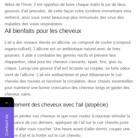
début de l’hiver, il est opportun de boire chaque matin le jus de deux
gousses d’ail pressées, de cette façon votre système immunitaire sera
renforcé, ainsi vous serez beaucoup plus immunisés des virus des
maladies des voies respiratoires.
Ail bienfaits pour les cheveux
L’ail a des niveaux élevés en allicine, un composé de soufre (composé
organo-sulfuré). L’allicine est un antibiotique naturel avec de forts
pouvoirs, il aide a combattre les germes nocifs et prévenir leur
réapparition, idéal pour les cheveux cassants, épais, fins, gras ou
crépus. Lorsqu’une gousse d’ail est écrasée ou coupée, sa forte odeur
vient de l’allicine. L’ail est antibactérien et peut débarrasser le cuir
chevelu des toxines et favoriser la circulation, deux choses essentielles
pour maintenir une bonne croissance des cheveux longs et garder des
cheveux sains.
←
Traitement des cheveux avec l’ail (alopécie)
Si vous perdez vos cheveux et que vous voulez à nouveau stimuler la
Contact Us
croissance de ces derniers, appliquez de l’ail sur le cuir chevelu juste
avant d’aller vous coucher. Une heure avant d’aller dormir, coupez une
gousse d’ail et la frotter sur le cuir chevelu.