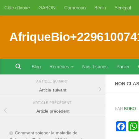
Côte d’Ivoire
GABON
Cameroun
Bénin
Sénégal
Au dessous du contenu
AfriqueBio+229610074
Blog
Remèdes
Nos Tisanes
Panier
ARTICLE SUIVANT
NON CLA
Article suivant
ARTICLE PRÉCÉDENT
PAR
BOBO
Article précédent
Fa
Comment soigner la maladie de