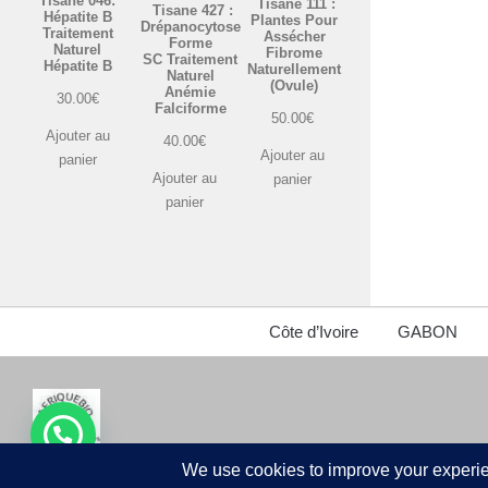
Tisane 046:
Tisane 111 :
Tisane 427 :
Hépatite B
Plantes Pour
Drépanocytose
Traitement
Assécher
Forme
Naturel
Fibrome
SC Traitement
Hépatite B
Naturellement
Naturel
(Ovule)
Anémie
30.00
€
Falciforme
50.00
€
Ajouter au
40.00
€
Ajouter au
panier
Ajouter au
panier
panier
Côte d’Ivoire
GABON