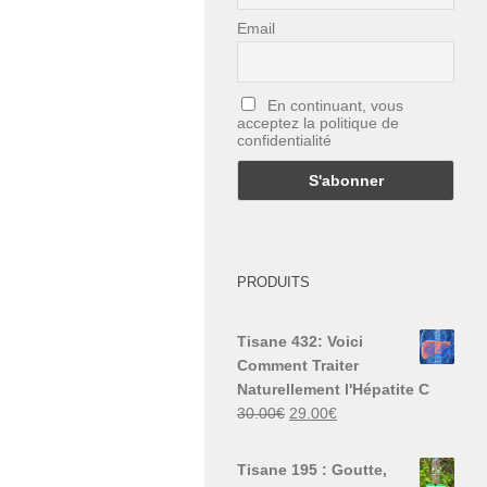
Email
En continuant, vous
acceptez la politique de
confidentialité
PRODUITS
Tisane 432: Voici
Comment Traiter
Naturellement l'Hépatite C
Le
Le
30.00
€
29.00
€
prix
prix
initial
actuel
Tisane 195 : Goutte,
était :
est :