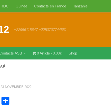
RDC
Guinée
Contacts en France
Tanzanie
12
+22956115647 +2250707744551
Contacts ASB
0 Article
0.00€
Shop
SSÉ
·
23 NOVEMBRE 2022
cebook
WhatsApp
Partager