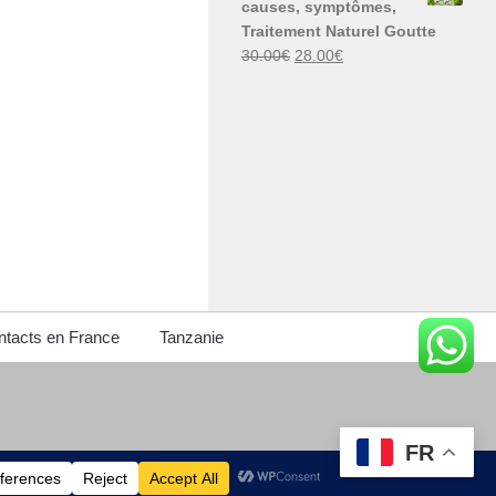
causes, symptômes,
30.00€.
29.00€.
Traitement Naturel Goutte
Le
Le
30.00
€
28.00
€
prix
prix
initial
actuel
était :
est :
30.00€.
28.00€.
tacts en France
Tanzanie
FR