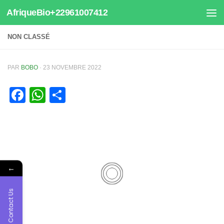
AfriqueBio+22961007412
Au dessous du contenu
NON CLASSÉ
PAR
BOBO
·
23 NOVEMBRE 2022
Facebook
WhatsApp
Partager
←
Contact Us