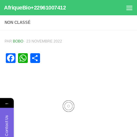
AfriqueBio+22961007412
Au dessous du contenu
NON CLASSÉ
PAR
BOBO
·
23 NOVEMBRE 2022
Facebook
WhatsApp
Partager
←
Contact Us