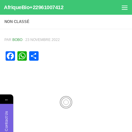
AfriqueBio+22961007412
Au dessous du contenu
NON CLASSÉ
PAR
BOBO
·
23 NOVEMBRE 2022
Facebook
WhatsApp
Partager
←
Contact Us