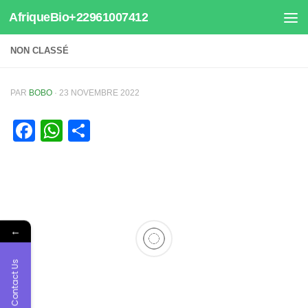
AfriqueBio+22961007412
Au dessous du contenu
NON CLASSÉ
PAR
BOBO
·
23 NOVEMBRE 2022
Facebook
WhatsApp
Partager
←
Contact Us