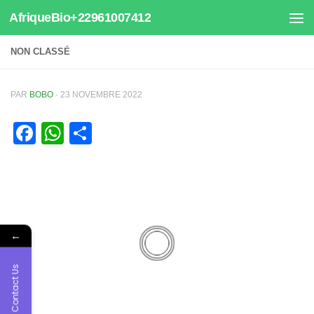
AfriqueBio+22961007412
Au dessous du contenu
NON CLASSÉ
PAR
BOBO
·
23 NOVEMBRE 2022
Facebook
WhatsApp
Partager
←
Contact Us