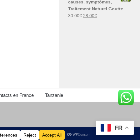
causes, symptômes,
30.00€.
29.00€.
Traitement Naturel Goutte
Le
Le
30.00
€
28.00
€
prix
prix
initial
actuel
était :
est :
30.00€.
28.00€.
tacts en France
Tanzanie
FR