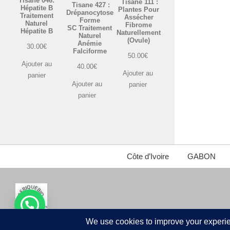
Tisane 046:
Tisane 111 :
Tisane 427 :
Hépatite B
Plantes Pour
Drépanocytose
Traitement
Assécher
Forme
Naturel
Fibrome
SC Traitement
Hépatite B
Naturellement
Naturel
(Ovule)
Anémie
30.00
€
Falciforme
50.00
€
Ajouter au
40.00
€
Ajouter au
panier
Ajouter au
panier
panier
Côte d’Ivoire
GABON