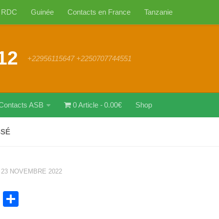
RDC
Guinée
Contacts en France
Tanzanie
12
+22956115647 +2250707744551
Contacts ASB
0 Article
0.00€
Shop
SSÉ
·
23 NOVEMBRE 2022
cebook
WhatsApp
Partager