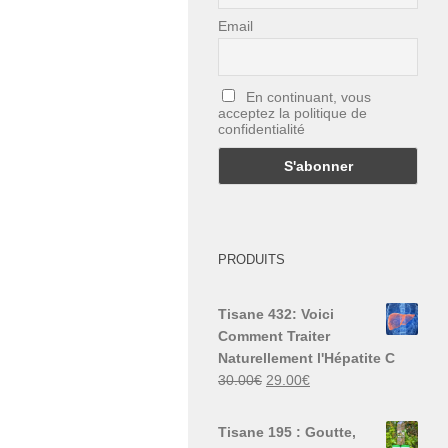
Email
En continuant, vous
acceptez la politique de
confidentialité
PRODUITS
Tisane 432: Voici
Comment Traiter
Naturellement l'Hépatite C
Le
Le
30.00
€
29.00
€
prix
prix
initial
actuel
Tisane 195 : Goutte,
était :
est :