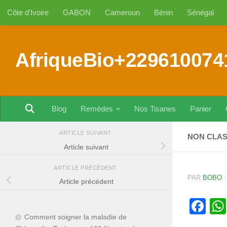
Côte d’Ivoire
GABON
Cameroun
Bénin
Sénégal
Au dessous du contenu
AfriqueBio+229610074
Blog
Remèdes
Nos Tisanes
Panier
ARTICLE SUIVANT
NON CLA
Article suivant
ARTICLE PRÉCÉDENT
PAR
BOBO
Article précédent
Fa
Comment soigner la maladie de