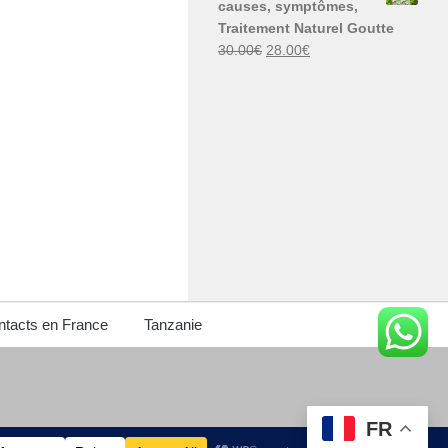
causes, symptômes,
30.00€.
29.00€.
Traitement Naturel Goutte
Le
Le
30.00
€
28.00
€
prix
prix
initial
actuel
était :
est :
30.00€.
28.00€.
tacts en France
Tanzanie
FR