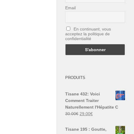
Email
En continuant, vous
acceptez la politique de
confidentialité
PRODUITS
Tisane 432: Voici
Comment Traiter
Naturellement l'Hépatite C
Le
Le
30.00
€
29.00
€
prix
prix
initial
actuel
Tisane 195 : Goutte,
était :
est :