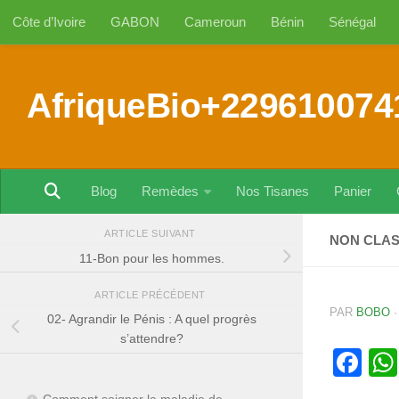
Côte d’Ivoire
GABON
Cameroun
Bénin
Sénégal
Au dessous du contenu
AfriqueBio+229610074
Blog
Remèdes
Nos Tisanes
Panier
ARTICLE SUIVANT
NON CLA
11-Bon pour les hommes.
ARTICLE PRÉCÉDENT
PAR
BOBO
02- Agrandir le Pénis : A quel progrès
s’attendre?
Fa
Comment soigner la maladie de