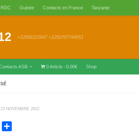
RDC
Guinée
Contacts en France
Tanzanie
12
+22956115647 +2250707744551
Contacts ASB
0 Article
0.00€
Shop
SSÉ
·
23 NOVEMBRE 2022
cebook
WhatsApp
Partager