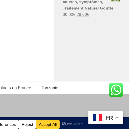
causes, symptômes,
30.00€.
29.00€.
Traitement Naturel Goutte
Le
Le
30.00
€
28.00
€
prix
prix
initial
actuel
était :
est :
30.00€.
28.00€.
tacts en France
Tanzanie
FR