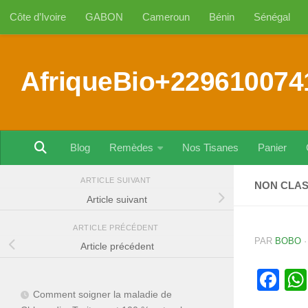
Côte d’Ivoire
GABON
Cameroun
Bénin
Sénégal
Au dessous du contenu
AfriqueBio+229610074
Blog
Remèdes
Nos Tisanes
Panier
ARTICLE SUIVANT
NON CLA
Article suivant
ARTICLE PRÉCÉDENT
PAR
BOBO
Article précédent
Fa
Comment soigner la maladie de