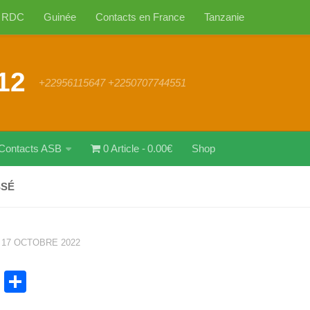
RDC
Guinée
Contacts en France
Tanzanie
12
+22956115647 +2250707744551
Contacts ASB
0 Article
0.00€
Shop
SSÉ
·
17 OCTOBRE 2022
cebook
WhatsApp
Partager