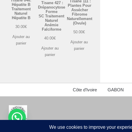
Tisane 046:
Tisane 111 :
Tisane 427 :
Hépatite B
Plantes Pour
Drépanocytose
Traitement
Assécher
Forme
Naturel
Fibrome
SC Traitement
Hépatite B
Naturellement
Naturel
(Ovule)
Anémie
30.00
€
Falciforme
50.00
€
Ajouter au
40.00
€
Ajouter au
panier
Ajouter au
panier
panier
Côte d’Ivoire
GABON