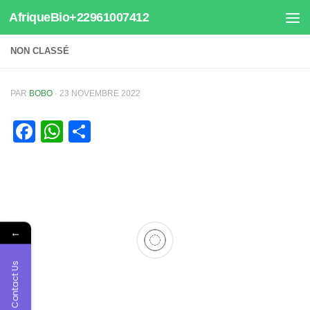
AfriqueBio+22961007412
Au dessous du contenu
NON CLASSÉ
PAR
BOBO
·
23 NOVEMBRE 2022
Facebook
WhatsApp
Partager
←
Contact Us