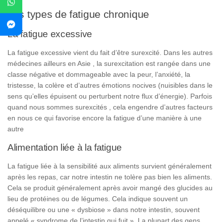
Les types de fatigue chronique
La fatigue excessive
La fatigue excessive vient du fait d’être surexcité. Dans les autres
médecines ailleurs en Asie , la surexcitation est rangée dans une
classe négative et dommageable avec la peur, l’anxiété, la
tristesse, la colère et d’autres émotions nocives (nuisibles dans le
sens qu’elles épuisent ou perturbent notre flux d’énergie). Parfois
quand nous sommes surexcités , cela engendre d’autres facteurs
en nous ce qui favorise encore la fatigue d’une manière à une
autre
Alimentation liée à la fatigue
La
fatigue
liée
à
la
sensibilité
aux aliments
survient
généralement
après
les
repas
,
car
notre
intestin
ne
tolère
pas
bien
les
aliments.
Cela
se
produit
généralement
après
avoir
mangé
des
glucides au
lieu
de
protéines
ou
de
légumes
.
Cela
indique
souvent
un
déséquilibre
ou
une « dysbiose »
dans
notre
intestin
,
souvent
appelé
«
syndrome
de
l’intestin
qui
fuit ». La
plupart
des
gens