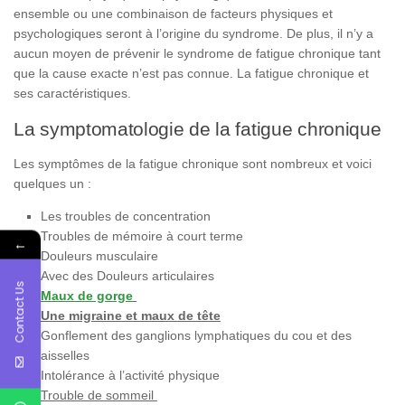
ensemble
ou
une
combinaison
de
facteurs
physiques
et
psychologiques
seront
à
l’origine
du
syndrome
.
De
plus
,
il
n’y
a
aucun
moyen
de
prévenir
le
syndrome
de
fatigue
chronique
tant
que
la
cause
exacte
n’est
pas
connue
. La fatigue chronique et
ses caractéristiques.
La symptomatologie de la fatigue chronique
Les symptômes de la fatigue chronique sont nombreux et voici
quelques un :
Les troubles de concentration
Troubles de mémoire à court terme
←
Douleurs musculaire
Avec des Douleurs articulaires
Contact Us
Maux de gorge
Une migraine et maux de tête
Gonflement des ganglions lymphatiques du cou et des
aisselles
Intolérance à l’activité physique
Trouble de sommeil