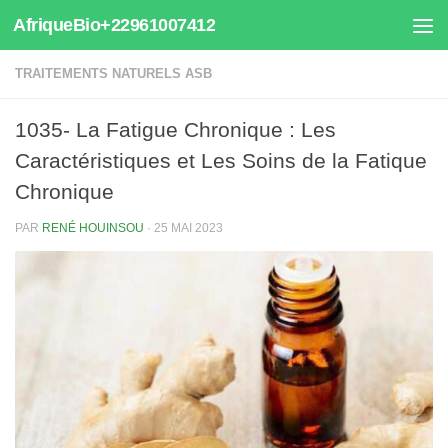
AfriqueBio+22961007412
Au dessous du contenu
TRAITEMENTS NATURELS ASB
1035- La Fatigue Chronique : Les
Caractéristiques et Les Soins de la Fatique
Chronique
PAR
RENÉ HOUINSOU
·
25 MAI 2023