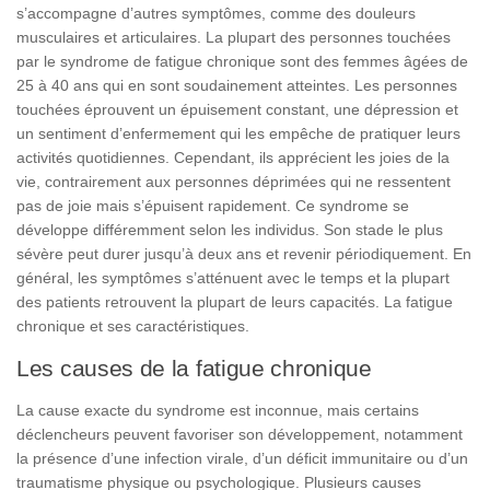
s’accompagne d’autres
symptômes
,
comme
des
douleurs
musculaires
et
articu
la
ires. La
plupart
des
personnes
touchées
par
le
syndrome
de
fatigue
chronique
sont
des
femmes
âgées
de
25
à
40
ans
qui
en
sont
soudainement
atteintes. Les
personnes
touchées
éprouvent
un
épuisement
constant
, une
dépression
et
un
sentiment
d’enfermement
qui
les
empêche
de
pratiquer
leurs
activités
quotidiennes
.
Cependant
,
ils
apprécient
les
joies
de
la
vie
,
contrairement
aux
personnes
déprimées
qui
ne
ressentent
pas
de
joie
mais
s’épuisent rapidement. Ce
syndrome
se
développe
différemment
selon
les
individus
.
Son
stade
le
plus
sévère
peut
durer
jusqu’à
deux
ans
et
revenir
périodiquement
.
En
général
,
les
symptômes
s’atténuent
avec
le
temps
et
la
plupart
des
patients
retrouvent
la
plupart
de
leurs
capacités
. La fatigue
chronique et ses caractéristiques.
Les causes de la fatigue chronique
La
cause
exacte
du
syndrome
est
inconnue
,
mais
certains
déclencheurs
peuvent
favoriser
son
développement
,
notamment
la
présence
d’une
infection
virale, d’un
déficit
immunitaire
ou
d’un
traumatisme
physique
ou
psychologique
.
Plusieurs
causes