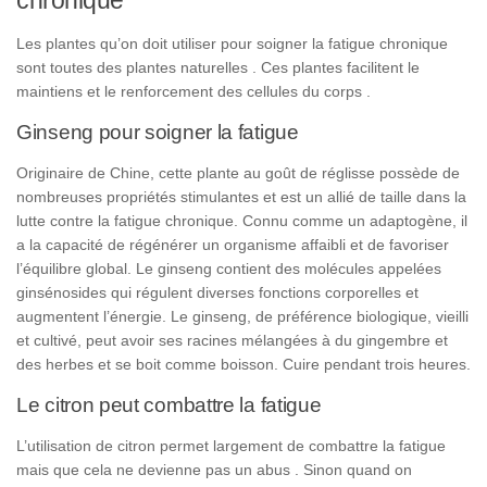
Les plantes qu’on doit utiliser pour soigner la fatigue chronique
sont toutes des plantes naturelles . Ces plantes facilitent le
maintiens et le renforcement des cellules du corps .
Ginseng pour soigner la fatigue
Originaire
de
Chine
, cette
plante
au
goût
de
réglisse
possède
de
nombreuses
propriétés
stimulantes
et
est
un
allié
de
taille
dans
la
lutte
contre
la
fatigue
chronique
.
Connu
comme
un
adaptogène,
il
a
la
capacité
de
régénérer
un
organisme
affaibli
et
de
favoriser
l’équilibre
global
.
Le
ginseng
contient
des
molécules
appelées
ginsénosides
qui
régulent
diverses
fonctions
corporelles
et
augmentent l’énergie. Le ginseng,
de
préférence
biologique
,
vieilli
et
cultivé,
peut
avoir
ses
racines mélangées
à
du
gingembre
et
des
herbes
et
se boit
comme
boisson
.
Cuire
pendant
trois
heures
.
Le citron peut combattre la fatigue
L’utilisation de citron permet largement de combattre la fatigue
mais que cela ne devienne pas un abus . Sinon quand on