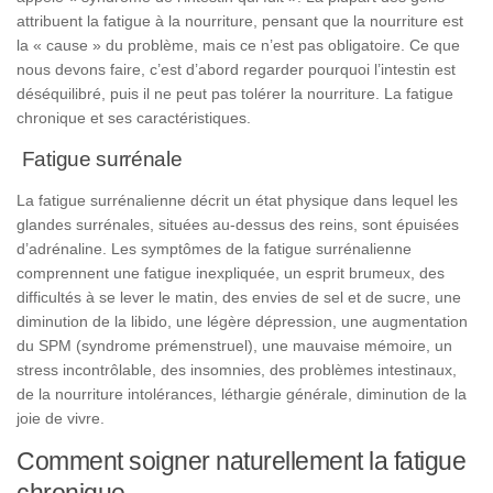
attribuent
la
fatigue
à
la
nourriture
,
pensant
que
la
nourriture
est
la
« cause »
du
problème
,
mais
ce
n’est
pas
obligatoire
.
Ce
que
nous
devons
faire
, c’est
d’abord
regarder
pourquoi
l’int
est
in est
déséquilibré
, puis
il
ne
peut
pas
tolérer
la
nourriture
. La fatigue
chronique et ses caractéristiques.
Fatigue surrénale
La
fatigue
surrénalienne
décrit
un
état
physique
dans
lequel
les
glandes surrénales,
situées
au-
des
sus des
reins
, sont épuisées
d’adrénaline.
Les
symptômes
de
la
fatigue
surrénalienne
comprennent
une
fatigue
inexpliquée,
un
esprit
brumeux
,
des
difficultés
à
se
lever
le
matin
,
des
envies
de
sel
et
de
sucre
, une
diminution
de
la
libido
, une
légère
dépression
, une
augmentation
du
SPM (
syndrome
prémenstruel), une
mauvaise
mémoire
,
un
stress
incontrôlable
,
des
insomnies,
des
problèmes
intestinaux,
de
la
nourriture
intolérances,
léthargie
générale
,
diminution
de
la
joie
de
vivre.
Comment soigner naturellement la fatigue
chronique