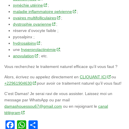
synéchie utérine
;
maladie inflammatoire pelvienne
;
ovaires multifolliculaires
;
dystrophie ovarienne
;
réserve d’ovocyte faible ;
pyosalpinx ;
hydrosalpinx
;
une
hyperprolactinémie
,
anovulation
; etc.
Vous recherchez le traitement naturel efficace qu’il vous faut ?
Alors, écrivez ou appelez directement en
CLIQUANT ICI
ou
+22961904630
pour avoir ce traitement naturel qu’il vous faut!
C’est Damas! Je serai ravi de vous assister. Laissez moi un
message par WhatsApp ou par mail
damashouessou67@gmail.com
ou en rejoignant le
canal
télégram
.
Facebook
WhatsApp
Partager