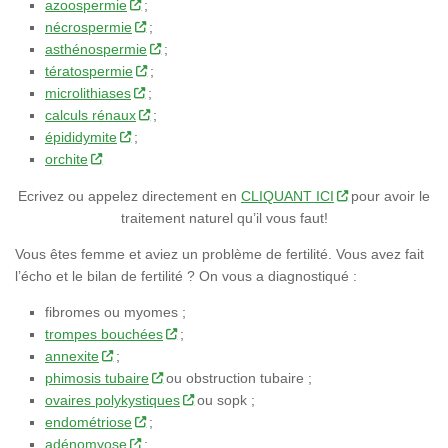
azoospermie
;
nécrospermie
;
asthénospermie
;
tératospermie
;
microlithiases
;
calculs rénaux
;
épididymite
;
orchite
Ecrivez ou appelez directement en
CLIQUANT ICI
pour avoir le
traitement naturel qu’il vous faut!
Vous êtes femme et aviez un problème de fertilité. Vous avez fait
l’écho et le bilan de fertilité ? On vous a diagnostiqué :
fibromes ou myomes ;
trompes bouchées
;
annexite
;
phimosis tubaire
ou obstruction tubaire ;
ovaires polykystiques
ou sopk ;
endométriose
;
adénomyose
;