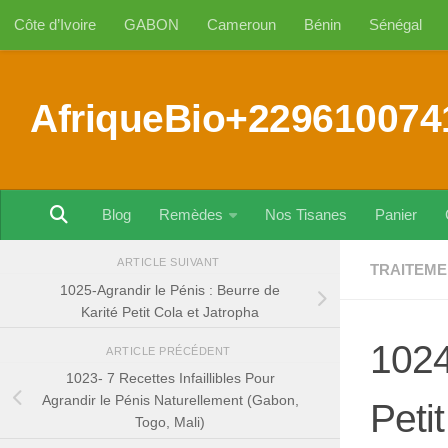
Côte d’Ivoire
GABON
Cameroun
Bénin
Sénégal
Au dessous du contenu
AfriqueBio+229610074
Blog
Remèdes
Nos Tisanes
Panier
ARTICLE SUIVANT
TRAITEME
1025-Agrandir le Pénis : Beurre de
Karité Petit Cola et Jatropha
1024
ARTICLE PRÉCÉDENT
1023- 7 Recettes Infaillibles Pour
Agrandir le Pénis Naturellement (Gabon,
Petit
Togo, Mali)