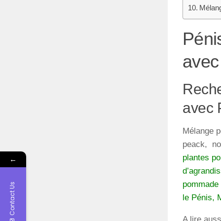
Mélange
Péni
avec 
Reche
avec P
Mélange pet
peack, noi
plantes po
←
d’agrandis
pommade po
Contact Us
le Pénis, 
A lire auss