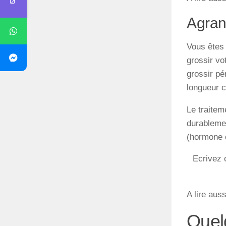
Agran
Vous êtes 
grossir vo
grossir pé
longueur 
Le traitem
durablemen
(hormone d
Ecrivez 
A lire auss
Quel