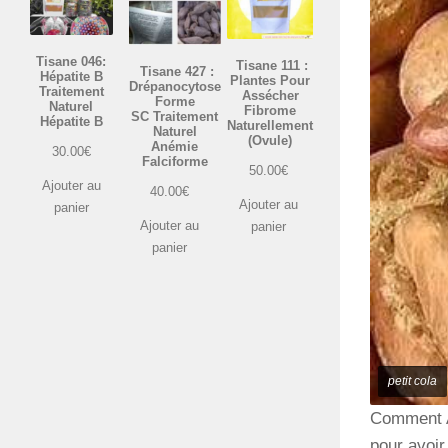
Tisane 046:
Tisane 111 :
Tisane 427 :
Hépatite B
Plantes Pour
Drépanocytose
Traitement
Assécher
Forme
Naturel
Fibrome
SC Traitement
Hépatite B
Naturellement
Naturel
(Ovule)
Anémie
30.00
€
Falciforme
50.00
€
Ajouter au
40.00
€
Ajouter au
panier
Ajouter au
panier
panier
petit cola
Comment Ag
pour avoir