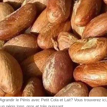
randir le Pénis avec Petit Cola et Lait? Vous trouverez ici, 
 un pénis long, gros et très puissant