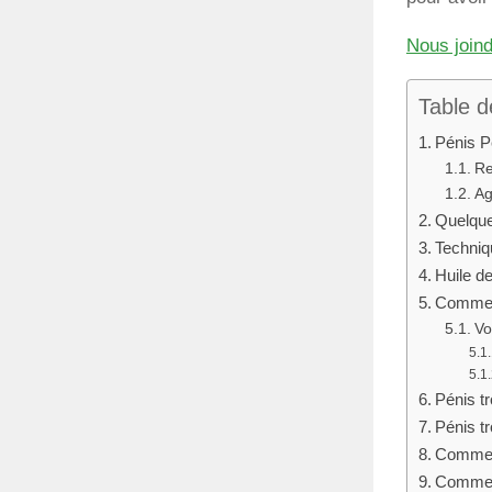
Nous join
Table d
Pénis Pe
Re
Ag
Quelque
Techniq
Huile de
Comment
Vo
Pénis tr
Pénis t
Comment
Comment