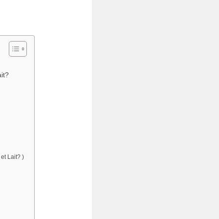
it?
et Lait? )