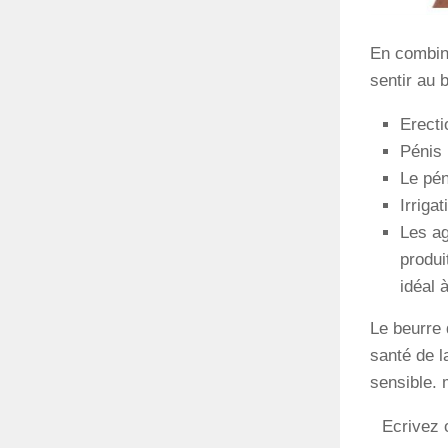
En combina
sentir au 
Erecti
Pénis 
Le pén
Irriga
Les ag
produi
idéal 
Le beurre 
santé de la
sensible. 
Ecrivez 