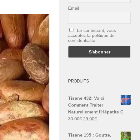
Email
En continuant, vous
acceptez la politique de
confidentialité
PRODUITS
Tisane 432: Voici
Comment Traiter
Naturellement l'Hépatite C
Le
Le
30.00
€
29.00
€
prix
prix
initial
actuel
Tisane 195 : Goutte,
était :
est :