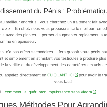
dissement du Pénis : Problématiq
au meilleur endroit si vous cherchez un traitement fait ave
tre zizi. En effet, nous vous proposons ici le meilleur remèd
nis avec des plantes. Il permet d’augmenter rapidement la tai
comme en épaisseur.
ent n’a pas effets secondaires Il fera grossir votre pénis na
t et simplement en stimulant vos testicules à produire plus
e la virilité et du développement des caractères sexuels se
ou appelez directement en
CLIQUANT ICI
pour avoir le tra
vous faut!
i :
comment j’ai guéri mon impuissance sans viagra
ques Méthodes Pour Agrandir