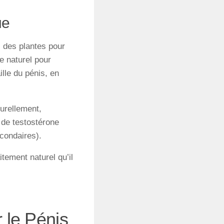
ue
c des plantes pour
e naturel pour
lle du pénis, en
turellement,
 de testostérone
condaires).
itement naturel qu’il
 le Pénis