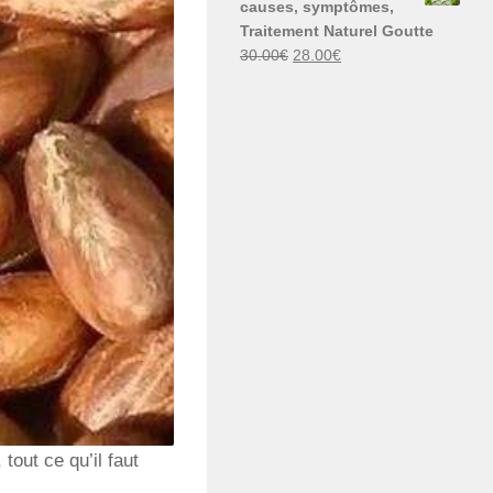
causes, symptômes,
30.00€.
29.00€.
Traitement Naturel Goutte
Le
Le
30.00
€
28.00
€
prix
prix
initial
actuel
était :
est :
30.00€.
28.00€.
tout ce qu’il faut