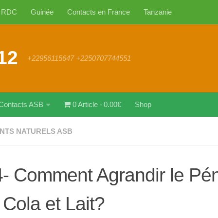
RDC
Guinée
Contacts en France
Tanzanie
12
+22956115647 +2250707744551
Contacts ASB
0 Article
0.00€
Shop
NTS NATURELS ASB
- Comment Agrandir le Pén
 Cola et Lait?