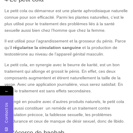
Le petit cola ou démarreur est une plante aphrodisiaque naturelle
connue pour son efficacité. Parmi les plantes naturelles, c’est le
plus utilisé pour le traitement des problèmes liés à la santé
sexuelle aussi bien chez l’homme que chez la femme.
Il est utilisé pour l’agrandissement et la grosseur du pénis. Parce
qu’il
régularise la
circulation sanguine
et la production de
testostérone au niveau de l’appareil génital masculin.
Le petit cola, en synergie avec le beurre de karité, est un bon
traitement qui allonge et grossit le pénis. En effet, ces deux
composants augmentent et étirent naturellement la taille de la
verge. Avec une application journalière, vous serez satisfait. En
←
plus, le traitement est sans effets secondaires.
Mélangé en poudre avec d’autres produits naturels, le petit cola
Contact Us
peut aussi constituer un remède et un traitement contre
l’éjaculation précoce, la faiblesse sexuelle, les problèmes
d’endurance et ceux de manque de désir sexuel, donc de libido.
5-L’écorce de baobab