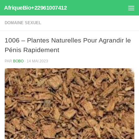
AfriqueBio+22961007412
Au dessous du contenu
DOMAINE SEXUEL
1006 – Plantes Naturelles Pour Agrandir le
Pénis Rapidement
PAR
BOBO
·
14 MAI 2023