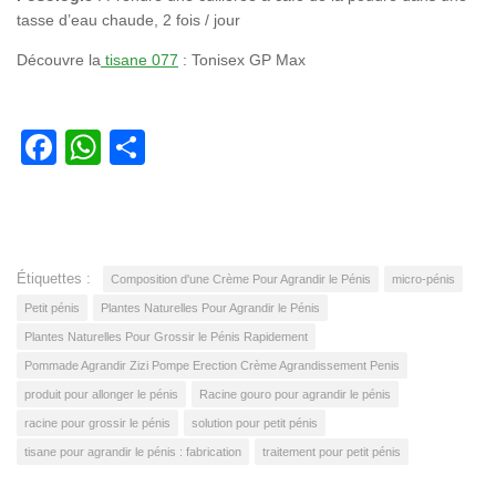
tasse d’eau chaude, 2 fois / jour
Découvre la
tisane 077
: Tonisex GP Max
Facebook
WhatsApp
Partager
Étiquettes :
Composition d'une Crème Pour Agrandir le Pénis
micro-pénis
Petit pénis
Plantes Naturelles Pour Agrandir le Pénis
Plantes Naturelles Pour Grossir le Pénis Rapidement
Pommade Agrandir Zizi Pompe Erection Crème Agrandissement Penis
produit pour allonger le pénis
Racine gouro pour agrandir le pénis
racine pour grossir le pénis
solution pour petit pénis
tisane pour agrandir le pénis : fabrication
traitement pour petit pénis