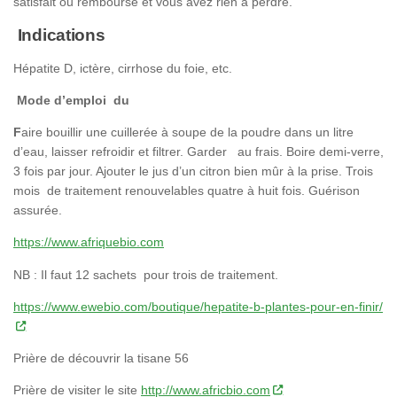
satisfait ou remboursé et vous avez rien à perdre.
Indications
Hépatite D, ictère, cirrhose du foie, etc.
Mode d’emploi du
F
aire bouillir une cuillerée à soupe de la poudre dans un litre
d’eau, laisser refroidir et filtrer. Garder au frais. Boire demi-verre,
3 fois par jour. Ajouter le jus d’un citron bien mûr à la prise. Trois
mois de traitement renouvelables quatre à huit fois. Guérison
assurée.
https://www.afriquebio.com
NB : Il faut 12 sachets pour trois de traitement.
https://www.ewebio.com/boutique/hepatite-b-plantes-pour-en-finir/
Prière de découvrir la tisane 56
Prière de visiter le site
http://www.africbio.com