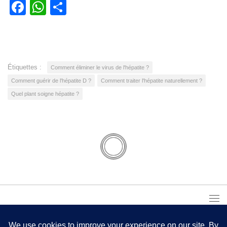
Facebook
WhatsApp
Partager
Étiquettes :
Comment éliminer le virus de l'hépatite ?
Comment guérir de l'hépatite D ?
Comment traiter l'hépatite naturellement ?
Quel plant soigne hépatite ?