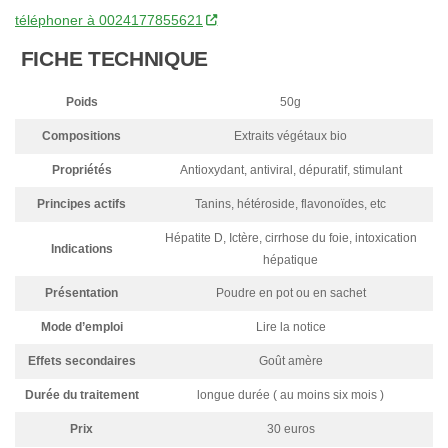
téléphoner à 0024177855621
FICHE TECHNIQUE
Poids
50g
Compositions
Extraits végétaux bio
Propriétés
Antioxydant, antiviral, dépuratif, stimulant
Principes actifs
Tanins, hétéroside, flavonoïdes, etc
Hépatite D, Ictère, cirrhose du foie, intoxication
Indications
hépatique
Présentation
Poudre en pot ou en sachet
Mode d’emploi
Lire la notice
Effets secondaires
Goût amère
Durée du traitement
longue durée ( au moins six mois )
Prix
30 euros