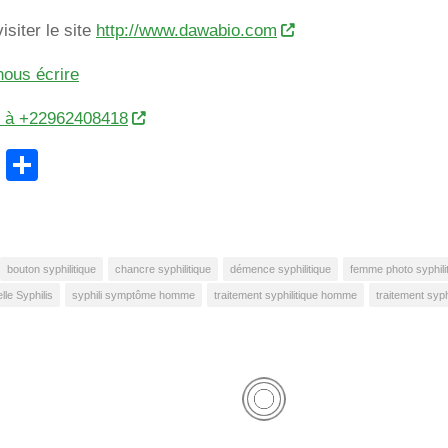
isiter le site
http://www.dawabio.com
nous écrire
r à +22962408418
cebook
WhatsApp
Partager
bouton syphilitique
chancre syphilitique
démence syphilitique
femme photo syphili
lle Syphilis
syphili symptôme homme
traitement syphilitique homme
traitement syph