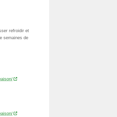
ser refroidir et
tre semaines de
aison/
aison/