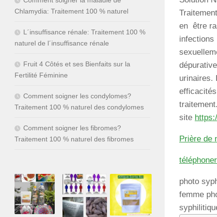
Chlamydia: Traitement 100 % naturel
Traitement
en être ra
L´insuffisance rénale: Traitement 100 %
infections
naturel de l´insuffisance rénale
sexuelleme
Fruit 4 Côtés et ses Bienfaits sur la
dépurative
Fertilité Féminine
urinaires.
efficacité
Comment soigner les condylomes?
traitement
Traitement 100 % naturel des condylomes
site
https
Comment soigner les fibromes?
Prière de 
Traitement 100 % naturel des fibromes
téléphone
photo syph
femme phot
syphilitiqu