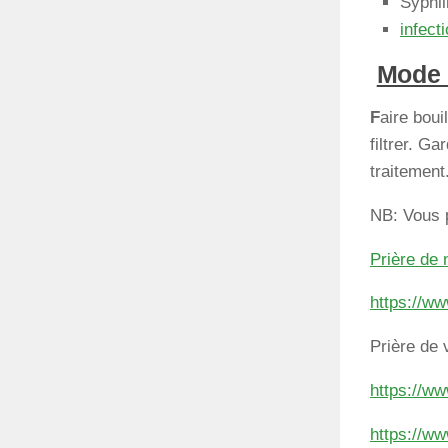
Syphil
infect
Mode 
F
aire boui
filtrer. G
traitement
NB: Vous 
Prière de 
https://w
Prière de v
https://ww
https://w