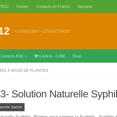
RDC
Guinée
Contacts en France
Tanzanie
12
+22956115647 +2250707744551
Contacts ASB
0 Article
0.00€
Shop
DES À BASE DE PLANTES
3- Solution Naturelle Syphil
·
26 MAI 2022
turelle Syphilis
aturelle Syphilis, Plantes pour soigner la Syphilis , Syphilis 