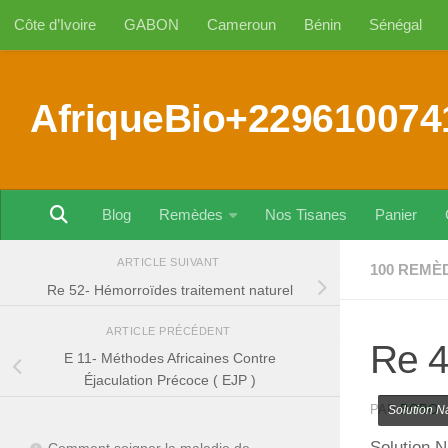
Côte d’Ivoire
GABON
Cameroun
Bénin
Sénégal
Au dessous du contenu
AfriqueBio+229610074
Blog
Remèdes
Nos Tisanes
Panier
ARTICLE SUIVANT
100 REMÈ
Re 52- Hémorroïdes traitement naturel
ARTICLE PRÉCÉDENT
Re 4
E 11- Méthodes Africaines Contre
Éjaculation Précoce ( EJP )
PAR
BOBO
Solution Na
Solution N
Comment soigner la maladie de