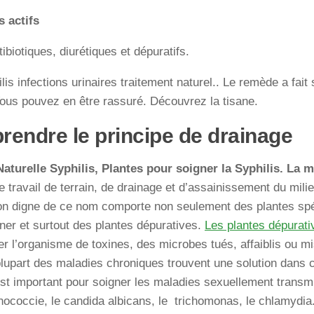
 actifs
tibiotiques, diurétiques et dépuratifs.
ilis infections urinaires traitement naturel.. Le remède a fait
Vous pouvez en être rassuré. Découvrez la tisane.
endre le principe de drainage
Naturelle Syphilis, Plantes pour soigner la Syphilis. La 
 le travail de terrain, de drainage et d’assainissement du mil
on digne de ce nom comporte non seulement des plantes spéc
ner et surtout des plantes dépuratives.
Les plantes dépurati
r l’organisme de toxines, des microbes tués, affaiblis ou mi
plupart des maladies chroniques trouvent une solution dans 
st important pour soigner les maladies sexuellement transmi
nococcie, le candida albicans, le trichomonas, le chlamydi