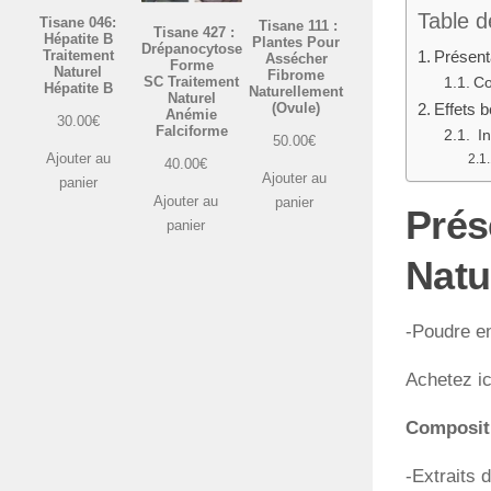
Table d
Tisane 046:
Tisane 111 :
Tisane 427 :
Hépatite B
Plantes Pour
Drépanocytose
Traitement
Présenta
Assécher
Forme
Naturel
Fibrome
SC Traitement
Co
Hépatite B
Naturellement
Naturel
(Ovule)
Effets b
Anémie
30.00
€
Falciforme
In
50.00
€
Ajouter au
40.00
€
Ajouter au
panier
Ajouter au
panier
Prés
panier
Natu
-Poudre e
Achetez ic
Composit
-Extraits 