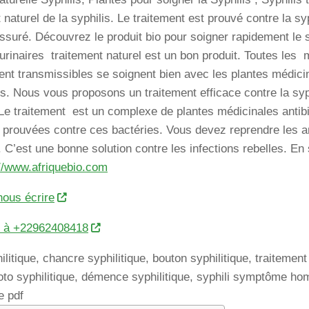
 naturel de la syphilis. Le traitement est prouvé contre la s
ssuré. Découvrez le produit bio pour soigner rapidement le s
 urinaires traitement naturel est un bon produit. Toutes les 
nt transmissibles se soignent bien avec les plantes médicin
s. Nous vous proposons un traitement efficace contre la syph
 Le traitement est un complexe de plantes médicinales antib
s prouvées contre ces bactéries. Vous devez reprendre les a
. C’est une bonne solution contre les infections rebelles. En
://www.afriquebio.com
nous écrire
r à +22962408418
ilitique, chancre syphilitique, bouton syphilitique, traitemen
o syphilitique, démence syphilitique, syphili symptôme ho
e pdf