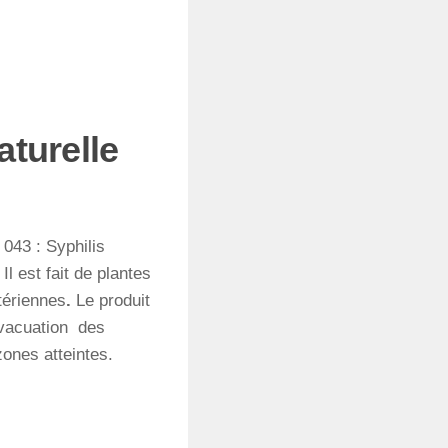
aturelle
 043 : Syphilis
l est fait de plantes
ctériennes
.
Le produit
’évacuation des
zones atteintes.