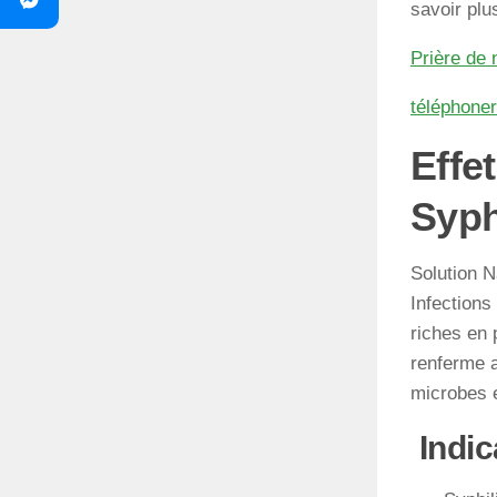
savoir plu
Prière de 
téléphone
Effe
Syph
Solution N
Infections
riches en 
renferme a
microbes e
Indic