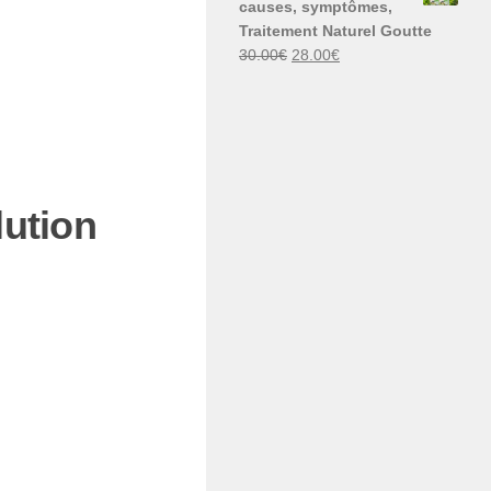
causes, symptômes,
30.00€.
29.00€.
Traitement Naturel Goutte
Le
Le
30.00
€
28.00
€
prix
prix
initial
actuel
était :
est :
30.00€.
28.00€.
lution