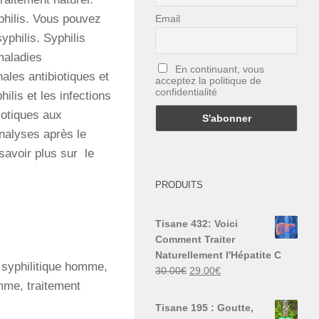
yphilis. Vous pouvez
Email
yphilis. Syphilis
maladies
En continuant, vous
ales antibiotiques et
acceptez la politique de
confidentialité
ilis et les infections
iotiques aux
nalyses après le
 savoir plus sur le
PRODUITS
Tisane 432: Voici
Comment Traiter
Naturellement l'Hépatite C
t syphilitique homme,
Le
Le
30.00
€
29.00
€
mme, traitement
prix
prix
initial
actuel
Tisane 195 : Goutte,
était :
est :