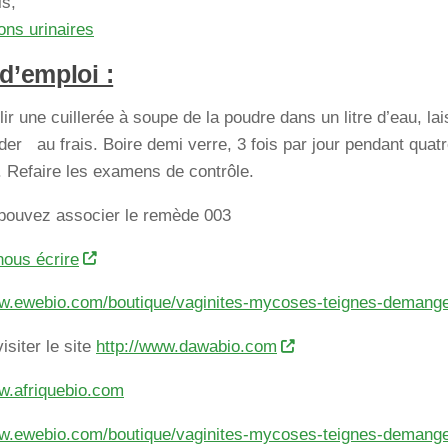
is,
ions urinaires
d’emploi :
llir une cuillerée à soupe de la poudre dans un litre d’eau, lais
arder au frais. Boire demi verre, 3 fois par jour pendant qua
. Refaire les examens de contrôle.
pouvez associer le remède 003
nous écrire
ww.ewebio.com/boutique/vaginites-mycoses-teignes-demange
isiter le site
http://www.dawabio.com
w.afriquebio.com
ww.ewebio.com/boutique/vaginites-mycoses-teignes-demange