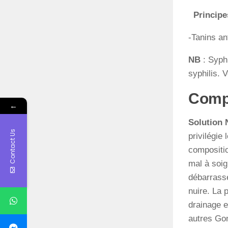
Principes
-Tanins an
NB
: Syph
syphilis. 
Compr
←
Solution 
Contact Us
privilégie
compositi
mal à soig
débarrasse
nuire. La 
drainage e
autres Go