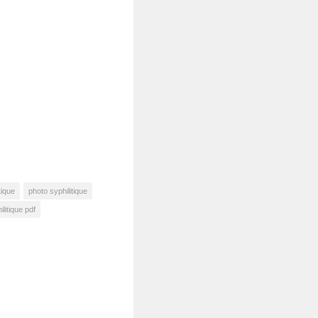
tique
photo syphilitique
ilitique pdf