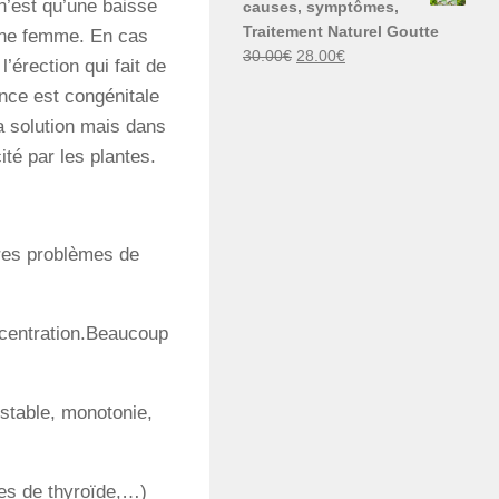
n’est qu’une baisse
causes, symptômes,
30.00€.
29.00€.
Traitement Naturel Goutte
 une femme. En cas
Le
Le
30.00
€
28.00
€
’érection qui fait de
prix
prix
nce est congénitale
initial
actuel
a solution mais dans
était :
est :
30.00€.
28.00€.
té par les plantes.
tres problèmes de
oncentration.Beaucoup
instable, monotonie,
es de thyroïde,…)