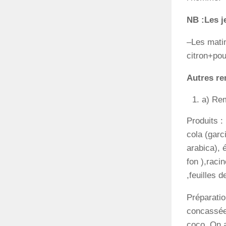
NB :Les je
–Les matin
citron+po
Autres r
a) Re
Produits :
cola (garc
arabica), 
fon ),raci
,feuilles 
Préparatio
concassées
coco. On a