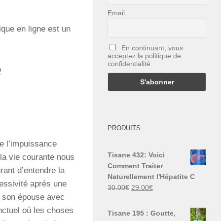
Email
ique en ligne est un
En continuant, vous
acceptez la politique de
e
confidentialité
PRODUITS
de l’impuissance
Tisane 432: Voici
 la vie courante nous
Comment Traiter
rant d’entendre la
Naturellement l'Hépatite C
essivité après une
Le
Le
30.00
€
29.00
€
pas son épouse avec
prix
prix
initial
actuel
nctuel où les choses
Tisane 195 : Goutte,
était :
est :