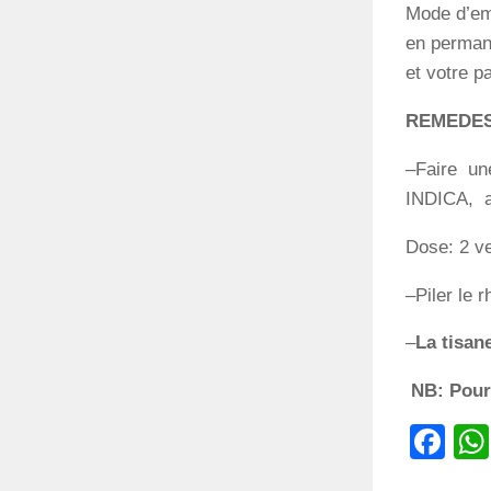
Mode d’emp
en permane
et votre p
REMEDES
–Faire u
INDICA, aj
Dose: 2 ve
–Piler le 
–
La tisan
NB: Pour 
Fa