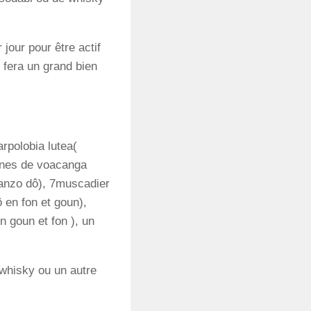
jour pour être actif
 fera un grand bien
arpolobia lutea(
cines de voacanga
ahanzo dô), 7muscadier
 en fon et goun),
n goun et fon ), un
u whisky ou un autre