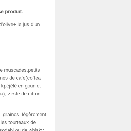
ce produit.
olive+ le jus d’un
 de muscades,petits
aines de café(coffea
 kpéjélé en goun et
a), zeste de citron
es graines légèrement
 les tourteaux de
e sodabi ou de whisky