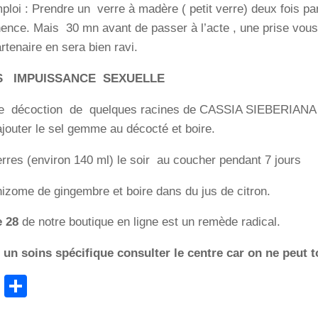
loi : Prendre un verre à madère ( petit verre) deux fois par 
nce. Mais 30 mn avant de passer à l’acte , une prise vous
artenaire en sera bien ravi.
 IMPUISSANCE SEXUELLE
ne décoction de quelques racines de CASSIA SIEBERIAN
outer le sel gemme au décocté et boire.
rres (environ 140 ml) le soir au coucher pendant 7 jours
rhizome de gingembre et boire dans du jus de citron.
e 28
de notre boutique en ligne est un remède radical.
un soins spécifique consulter le centre car on ne peut to
cebook
WhatsApp
Partager