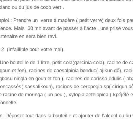
blanc ou du jus de coco vert .
loi : Prendre un verre à madère ( petit verre) deux fois par 
nce. Mais 30 mn avant de passer à l’acte , une prise vous
artenaire en sera bien ravi.
 (infaillible pour votre mal).
Une bouteille de 1 litre, petit cola(garcinia cola), racine de c
 goun et fon), racines de caesalpinia bonduc( ajikun dô), ra
gbosu ningla en goun et fon ), racines de carissa edulis ( 
concassés( sassalikoun), racines de ceropegia sp( cirigun dô
 racine de moringa ( un peu ), xylopia aethiopica ( kpéjélé e
ronnelle.
n: Déposer tout dans la bouteille et ajouter de l’alcool ou d