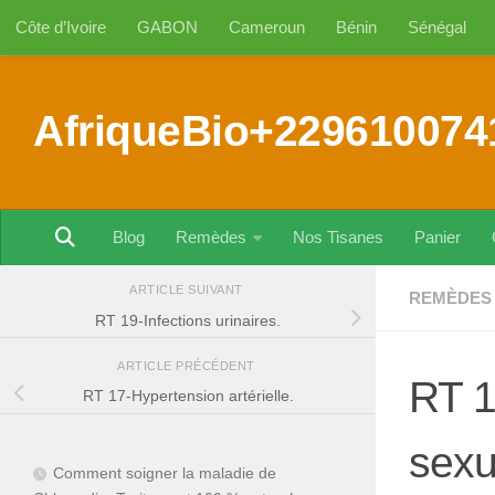
Côte d’Ivoire
GABON
Cameroun
Bénin
Sénégal
Au dessous du contenu
AfriqueBio+229610074
Blog
Remèdes
Nos Tisanes
Panier
ARTICLE SUIVANT
REMÈDES 
RT 19-Infections urinaires.
ARTICLE PRÉCÉDENT
RT 1
RT 17-Hypertension artérielle.
sexu
Comment soigner la maladie de