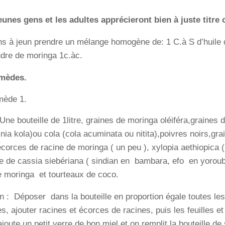
unes gens et les adultes apprécieront bien à juste titre 
s à jeun prendre un mélange homogène de: 1 C.à S d’huile d’
udre de moringa 1c.àc.
emèdes.
mède 1.
 Une bouteille de 1litre, graines de moringa oléiféra,graines
inia kola)ou cola (cola acuminata ou nitita),poivres noirs,gr
écorces de racine de moringa ( un peu ), xylopia aethiopica (
ne de cassia siebériana ( sindian en bambara, efo en yoroub
de moringa et tourteaux de coco.
n : Déposer dans la bouteille en proportion égale toutes l
, ajouter racines et écorces de racines, puis les feuilles et
joute un petit verre de bon miel et on remplit la bouteille d