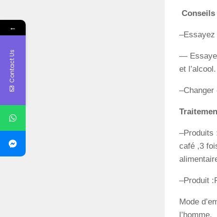
Conseils
←
–Essayez 
Contact Us
— Essayez
et l’alcool.
–Changer d
Traitemen
–Produits 
café ,3 fo
alimentair
–Produit :
Mode d’emp
l’homme.