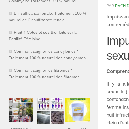
Chlamydia: Traitement 100 % naturel
PAR
RACHID
L´insuffisance rénale: Traitement 100 %
Impuissanc
naturel de l´insuffisance rénale
bon remède
Fruit 4 Côtés et ses Bienfaits sur la
Impu
Fertilité Féminine
Comment soigner les condylomes?
sexu
Traitement 100 % naturel des condylomes
Comment soigner les fibromes?
Comprend
Traitement 100 % naturel des fibromes
Il y a la 
sexuelle (
confondons
femme insu
nuit infru
plein d’en