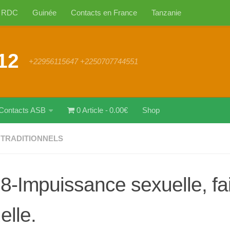
RDC
Guinée
Contacts en France
Tanzanie
12
+22956115647 +2250707744551
Contacts ASB
0 Article
0.00€
Shop
TRADITIONNELS
8-Impuissance sexuelle, fa
elle.