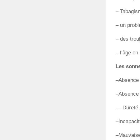
– Tabagis
– un probl
– des trou
– l’âge en 
Les sonne
–Absence 
–Absence d
— Dureté d
–Incapaci
–Mauvaise