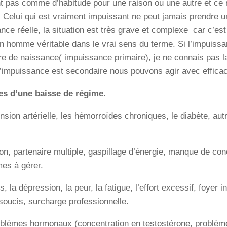
t pas comme d’habitude pour une raison ou une autre et ce 
 Celui qui est vraiment impuissant ne peut jamais prendre
nce réelle, la situation est très grave et complexe car c’est l
 homme véritable dans le vrai sens du terme. Si l’impuissa
re de naissance( impuissance primaire), je ne connais pas l
l’impuissance est secondaire nous pouvons agir avec efficaci
s d’une baisse de régime.
ension artérielle, les hémorroïdes chroniques, le diabète, au
ion, partenaire multiple, gaspillage d’énergie, manque de c
es à gérer.
, la dépression, la peur, la fatigue, l’effort excessif, foyer 
soucis, surcharge professionnelle.
blèmes hormonaux (concentration en testostérone, problèm