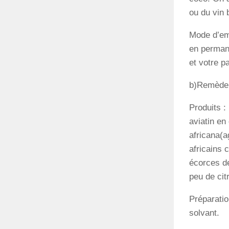
ou du vin 
Mode d’emp
en permane
et votre p
b)Remède 2
Produits : 
aviatin en
africana(a
africains 
écorces de
peu de cit
Préparatio
solvant.