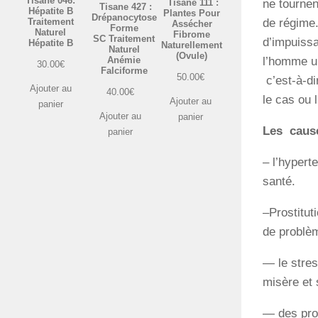
Tisane 046:
ne tournen
Tisane 111 :
Tisane 427 :
Hépatite B
Plantes Pour
Drépanocytose
Traitement
de régime.
Assécher
Forme
Naturel
Fibrome
SC Traitement
d’impuissa
Hépatite B
Naturellement
Naturel
(Ovule)
l’homme un
Anémie
30.00
€
Falciforme
50.00
€
c’est-à-di
Ajouter au
40.00
€
le cas ou 
Ajouter au
panier
Ajouter au
panier
Les cause
panier
– l’hypert
santé.
–Prostitut
de problèm
— le stress
misère et 
— des pro