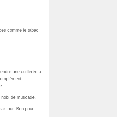
nces comme le tabac
endre une cuillerée à
 complément
e.
x noix de muscade.
par jour. Bon pour