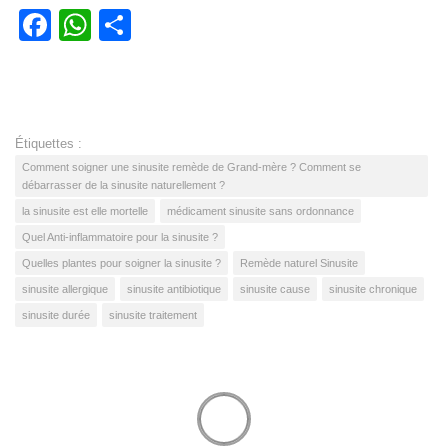
Facebook
WhatsApp
Partager
Étiquettes :
Comment soigner une sinusite remède de Grand-mère ? Comment se
débarrasser de la sinusite naturellement ?
la sinusite est elle mortelle
médicament sinusite sans ordonnance
Quel Anti-inflammatoire pour la sinusite ?
Quelles plantes pour soigner la sinusite ?
Remède naturel Sinusite
sinusite allergique
sinusite antibiotique
sinusite cause
sinusite chronique
sinusite durée
sinusite traitement