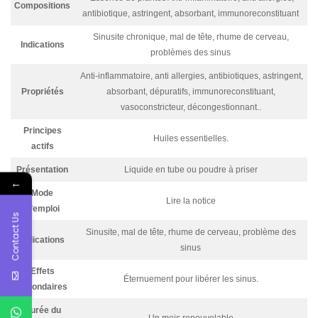
Compositions
antibiotique, astringent, absorbant, immunoreconstituant
Sinusite chronique, mal de tête, rhume de cerveau,
Indications
problèmes des sinus
Anti-inflammatoire, anti allergies, antibiotiques, astringent,
Propriétés
absorbant, dépuratifs, immunoreconstituant,
vasoconstricteur, décongestionnant..
Principes
Huiles essentielles.
actifs
Présentation
Liquide en tube ou poudre à priser
←
Mode
Lire la notice
d’emploi
Contact Us
Sinusite, mal de tête, rhume de cerveau, problème des
indications
sinus
Effets
Éternuement pour libérer les sinus.
secondaires
Durée du