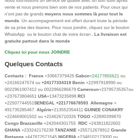
Nous fournissons un service de qualité avec un bon suivi après
vente et nous prenons bien soin de nos patients. Pour ceux qui
n’ont pas de grands
moyens nous sommes là pour tout le
monde
. Un accompagnement est offert durant toute la période
de sa prise des tisanes. Pour nous joindre, cliquez sur le bouton
WhatsApp ou le bouton chat de votre écran
.
La livraison est
gratuite partout dans le monde
Cliquez ici pour nous JOINDRE
Quelques Contacts
Contacts :
France
+33667379425
Gabon
+24177855621
ou
+24166247574 ou
+24177334319 Benin
+22997918990 ou
0022961007412 ou 0022966286679
Cameroun
+23795735357ou
+237673804651
USA
+13473235898
RCI
+22507744551
SENEGAL
+221776678593
Allemagne
+
491735285467
Algérie
+213552354411
GUINEE CONAKRY
+224669001502 ou +224626710326
TOGO
+22890399870
Congo Brazzaville
+242044301755
RDC
+243811822602
GHANA
+233242176238
TANZANIE
+255712678912
Grande
Bretagne
+447872571545
NIGERIA
+2348102173000 ou