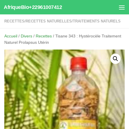
AfriqueBio+22961007412
Au dessous du contenu
RECETTES
/
RECETTES NATURELLES
/
TRAITEMENTS NATURELS
Accueil
/
Divers
/
Recettes
/ Tisane 343 : Hystérocèle Traitement
Naturel Prolapsus Utérin