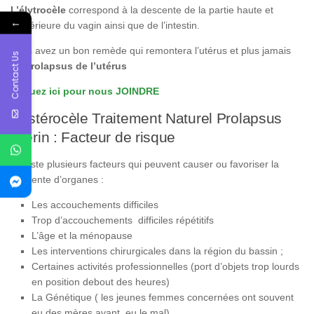
L’élytrocèle
correspond à la descente de la partie haute et
←
postérieure du vagin ainsi que de l’intestin.
Vous avez un bon remède qui remontera l’utérus et plus jamais
Contact Us
de
prolapsus de l’utérus
Cliquez ici pour nous JOINDRE
Hystérocèle Traitement Naturel Prolapsus
Utérin : Facteur de risque
Il existe plusieurs facteurs qui peuvent causer ou favoriser la
descente d’organes :
Les accouchements difficiles
Trop d’accouchements difficiles répétitifs
L’âge et la ménopause
Les interventions chirurgicales dans la région du bassin ;
Certaines activités professionnelles (port d’objets trop lourds
en position debout des heures)
La Génétique ( les jeunes femmes concernées ont souvent
eu des mères ayant eu le mal)