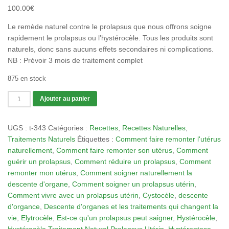
100.00
€
Le remède naturel contre le prolapsus que nous offrons soigne
rapidement le prolapsus ou l’hystérocèle. Tous les produits sont
naturels, donc sans aucuns effets secondaires ni complications.
NB : Prévoir 3 mois de traitement complet
875 en stock
quantité
Ajouter au panier
de
Tisane
UGS :
t-343
Catégories :
Recettes
,
Recettes Naturelles
,
343
Traitements Naturels
Étiquettes :
Comment faire remonter l'utérus
:
naturellement
,
Comment faire remonter son utérus
,
Comment
Hystérocèle
guérir un prolapsus
,
Comment réduire un prolapsus
,
Comment
Traitement
remonter mon utérus
,
Comment soigner naturellement la
Naturel
descente d'organe
,
Comment soigner un prolapsus utérin
,
Prolapsus
Comment vivre avec un prolapsus utérin
,
Cystocèle
,
descente
Utérin
d'organce
,
Descente d'organes et les traitements qui changent la
vie
,
Elytrocèle
,
Est-ce qu'un prolapsus peut saigner
,
Hystérocèle
,
Hystérocèle Traitement Naturel Prolapsus Utérin
,
Hystéroptose
,