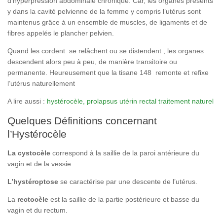
d’hyperpression abdominale chronique. Car, les organes présents
y dans la cavité pelvienne de la femme y compris l’utérus sont
maintenus grâce à un ensemble de muscles, de ligaments et de
fibres appelés le plancher pelvien.
Quand les cordent se relâchent ou se distendent , les organes
descendent alors peu à peu, de manière transitoire ou
permanente. Heureusement que la tisane 148 remonte et refixe
l’utérus naturellement
A lire aussi :
hystérocèle, prolapsus utérin rectal traitement naturel
Quelques Définitions concernant
l’Hystérocèle
La cystocèle
correspond à la saillie de la paroi antérieure du
vagin et de la vessie.
L’hystéroptose
se caractérise par une descente de l’utérus.
La
rectocèle
est la saillie de la partie postérieure et basse du
vagin et du rectum.