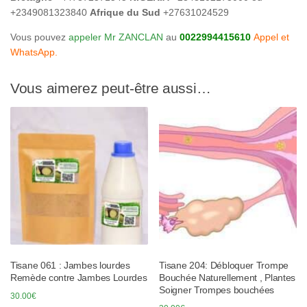
+2349081323840
Afrique du Sud
+27631024529
Vous pouvez
appeler Mr ZANCLAN
au
0022994415610
Appel et
WhatsApp.
Vous aimerez peut-être aussi…
Tisane 061 : Jambes lourdes
Tisane 204: Débloquer Trompe
Remède contre Jambes Lourdes
Bouchée Naturellement , Plantes
Soigner Trompes bouchées
30.00
€