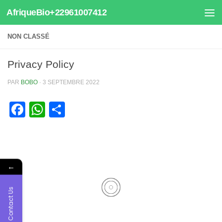
AfriqueBio+22961007412
Au dessous du contenu
NON CLASSÉ
Privacy Policy
PAR
BOBO
·
3 SEPTEMBRE 2022
Facebook
WhatsApp
Partager
←
Contact Us