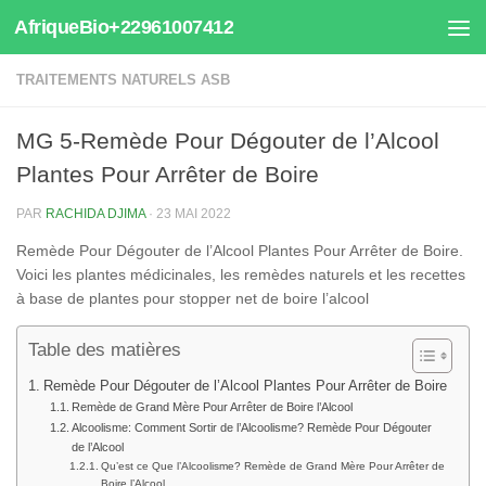
AfriqueBio+22961007412
Au dessous du contenu
TRAITEMENTS NATURELS ASB
MG 5-Remède Pour Dégouter de l’Alcool
Plantes Pour Arrêter de Boire
PAR
RACHIDA DJIMA
·
23 MAI 2022
Remède Pour Dégouter de l’Alcool Plantes Pour Arrêter de Boire.
Voici les plantes médicinales, les remèdes naturels et les recettes
à base de plantes pour stopper net de boire l’alcool
Table des matières
Remède Pour Dégouter de l’Alcool Plantes Pour Arrêter de Boire
Remède de Grand Mère Pour Arrêter de Boire l’Alcool
Alcoolisme: Comment Sortir de l’Alcoolisme? Remède Pour Dégouter
de l’Alcool
Qu’est ce Que l’Alcoolisme? Remède de Grand Mère Pour Arrêter de
Boire l’Alcool