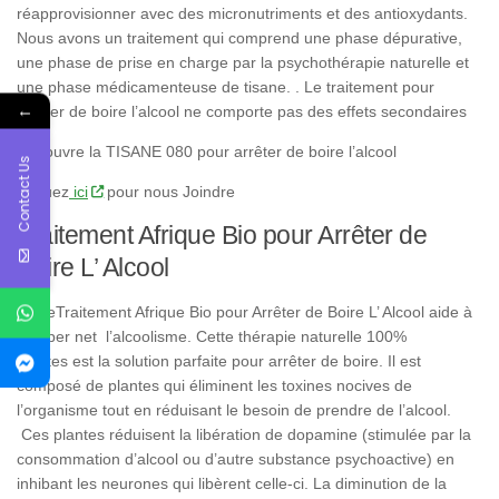
réapprovisionner avec des micronutriments et des antioxydants.
Nous avons un traitement qui comprend une phase dépurative,
une phase de prise en charge par la psychothérapie naturelle et
une phase médicamenteuse de tisane. . Le traitement pour
←
arrêter de boire l’alcool ne comporte pas des effets secondaires
Découvre la TISANE 080 pour arrêter de boire l’alcool
Contact Us
Cliquez
ici
pour nous Joindre
Traitement Afrique Bio pour Arrêter de
Boire L’ Alcool
NotreTraitement Afrique Bio pour Arrêter de Boire L’ Alcool aide à
stopper net l’alcoolisme. Cette thérapie naturelle 100%
plantes est la solution parfaite pour arrêter de boire. Il est
composé de plantes qui éliminent les toxines nocives de
l’organisme tout en réduisant le besoin de prendre de l’alcool.
Ces plantes réduisent la libération de dopamine (stimulée par la
consommation d’alcool ou d’autre substance psychoactive) en
inhibant les neurones qui libèrent celle-ci. La diminution de la