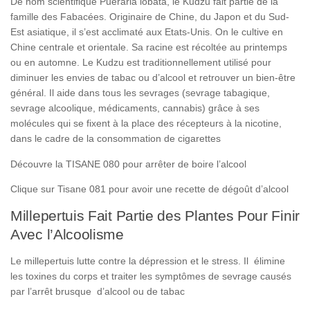
De nom scientifique Pueraria lobata, le Kudzu fait partie de la
famille des Fabacées. Originaire de Chine, du Japon et du Sud-
Est asiatique, il s’est acclimaté aux Etats-Unis. On le cultive en
Chine centrale et orientale. Sa racine est récoltée au printemps
ou en automne. Le Kudzu est traditionnellement utilisé pour
diminuer les envies de tabac ou d’alcool et retrouver un bien-être
général. Il aide dans tous les sevrages (sevrage tabagique,
sevrage alcoolique, médicaments, cannabis) grâce à ses
molécules qui se fixent à la place des récepteurs à la nicotine,
dans le cadre de la consommation de cigarettes
Découvre la TISANE 080 pour arrêter de boire l’alcool
Clique sur Tisane 081 pour avoir une recette de dégoût d’alcool
Millepertuis Fait Partie des Plantes Pour Finir
Avec l’Alcoolisme
Le millepertuis lutte contre la dépression et le stress. Il élimine
les toxines du corps et traiter les symptômes de sevrage causés
par l’arrêt brusque d’alcool ou de tabac