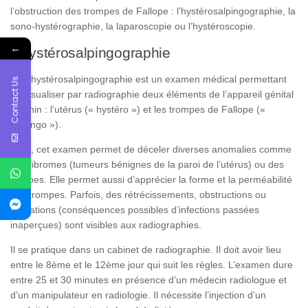
l’obstruction des trompes de Fallope : l’hystérosalpingographie, la
sono-hystérographie, la laparoscopie ou l’hystéroscopie.
←
L’hystérosalpingographie
Une hystérosalpingographie est un examen médical permettant
Contact Us
de visualiser par radiographie deux éléments de l’appareil génital
féminin : l’utérus (« hystéro ») et les trompes de Fallope («
salpingo »).
Ainsi, cet examen permet de déceler diverses anomalies comme
des fibromes (tumeurs bénignes de la paroi de l’utérus) ou des
polypes. Elle permet aussi d’apprécier la forme et la perméabilité
des trompes. Parfois, des rétrécissements, obstructions ou
altérations (conséquences possibles d’infections passées
inaperçues) sont visibles aux radiographies.
Il se pratique dans un cabinet de radiographie. Il doit avoir lieu
entre le 8ème et le 12ème jour qui suit les règles. L’examen dure
entre 25 et 30 minutes en présence d’un médecin radiologue et
d’un manipulateur en radiologie. Il nécessite l’injection d’un