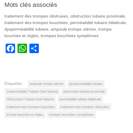
Mots clés associés
traitement des trompes obstruées, obstruction tubaire proximale,
traitement des trompes bouchées, perméabilité tubaire bilatérale,
dysperméabilité tubaire, ampoule trompe utérine, trompe
bouchée et règles, trompes bouchées symptômes
Facebook
WhatsApp
Partager
Étiquettes :
ampoule trompe utérine
dysperméabilité tubaire
Imperméabilité Tubaire Soin Naturel
obstruction tubaire proximale
Obstruction Tubaire Soin Naturel
perméabilité tubaire bilatérale
traitement des trompes bouchées
traitement des trompes obstruées
trompe bouchée et règles
trompes bouchées symptômes