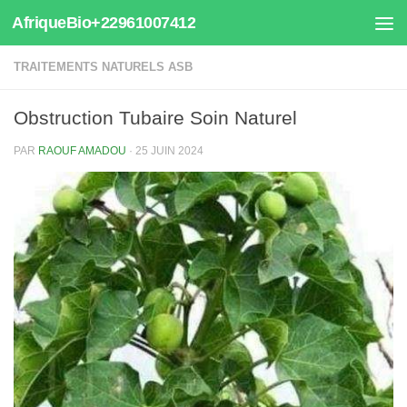
AfriqueBio+22961007412
Au dessous du contenu
TRAITEMENTS NATURELS ASB
Obstruction Tubaire Soin Naturel
PAR
RAOUF AMADOU
·
25 JUIN 2024